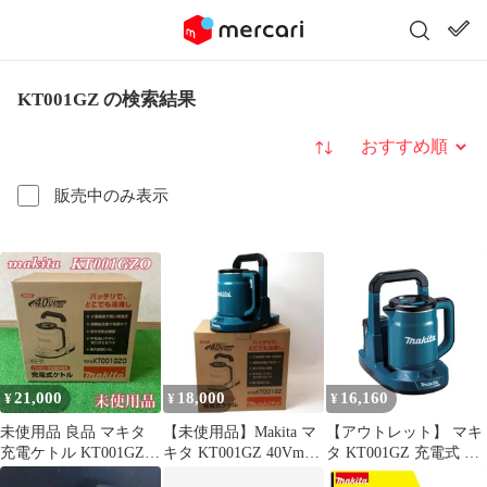
KT001GZ の検索結果
並び替え
販売中のみ表示
21,000
18,000
16,160
¥
¥
¥
未使用品 良品 マキタ
【未使用品】Makita マ
【アウトレット】 マキ
充電ケトル KT001GZO
キタ KT001GZ 40Vmax
タ KT001GZ 充電式 ケ
オリーブ色 makita
充電式ケトル 青
トル 本体のみ(バッテ