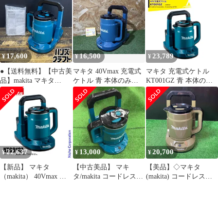
リ･充電器別売) 1台
17,600
16,500
23,789
¥
¥
¥
●【送料無料】【中古美
マキタ 40Vmax 充電式
マキタ 充電式ケトル
品】makita マキタ
ケトル 青 本体のみ
KT001GZ 青 本体のみ
KT001GZ 充電式ケトル
(KT001GZ) 電動工具 通
容量0.8L 湯沸時間約7
0.8L 長期保管品(実使用
電確認済 Makita 中古品
分
なし) 40Vmax用(バッテ
(100サイズ発送)
リ別売)【沖縄/離島を
除く】【ハンズクラフ
ト久留米上津BP店】
22,637
13,000
20,700
¥
¥
¥
【新品】 マキタ
【中古美品】 マキ
【美品】◇マキタ
（makita） 40Vmax 充
タ/makita コードレスケ
(makita) コードレスケ
電式ケトル 青 本体のみ
トル・KT001GZ 【桶川
トル KT001GZO【岩槻
KT001GZ バッテリー・
店】
店】
充電器別売り 湯沸かし
アウトドア キャンプ用