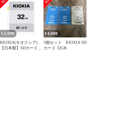
Class10 (転送速度
Class10 転送速度50MB/s
50MB/s) 国内正規品 メ
国内正規品 メーカー保
ーカー保証3年 KTHN-
証3年 KTHN-NW032G
NW032G
2,990
4,000
¥
¥
KIOXIA(キオクシア)
3個セット KIOXIA SD
【日本製】SDカード
カード 32GB
32GB SDHC UHS-I対応
Class10 (転送速度
50MB/s) 国内正規品 メ
ーカー保証3年 KTHN-
NW032G [単品] [32GB]