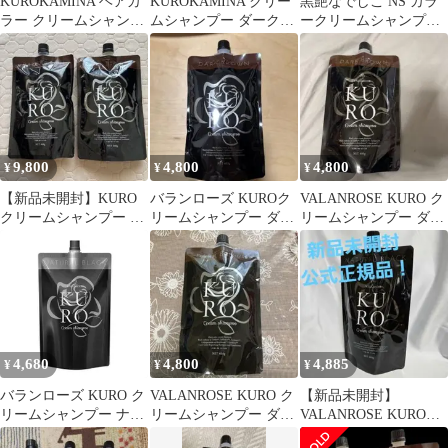
KUROKAMINA ヘアカ
KUROKAMINA クリー
黒艶なでしこ NS カラ
ラー クリームシャンプ
ムシャンプー ダークブ
ークリームシャンプー
ー ブラック
ラウン 300g
ダークブラウン
9,800
4,800
4,800
¥
¥
¥
【新品未開封】KURO
バランローズ KUROク
VALANROSE KURO ク
クリームシャンプー ダ
リームシャンプー ダー
リームシャンプー ダー
ークブラウン 2個セッ
クブラウン
クブラウン 400g
ト
4,680
4,800
4,885
¥
¥
¥
バランローズ KURO ク
VALANROSE KURO ク
【新品未開封】
リームシャンプー ナチ
リームシャンプー ダー
VALANROSE KUROク
ュラルブラック 400g
クブラウン 400g
リームシャンプー ナチ