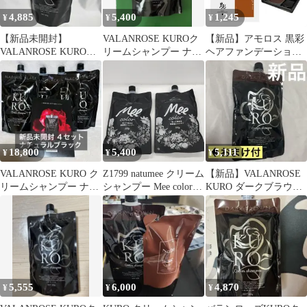
4,885
5,400
1,245
¥
¥
¥
【新品未開封】
VALANROSE KUROク
【新品】アモロス 黒彩
VALANROSE KUROク
リームシャンプー ナチ
ヘアファンデーション
リームシャンプー ダー
ュラルブラック
8g 本体 全3色 白髪隠し
クブラウン
BC-K Z-1(土日祝日は店
休日の為、発送は平日
のみになります。)
18,800
5,400
5,111
¥
¥
¥
VALANROSE KURO ク
Z1799 natumee クリーム
【新品】VALANROSE
リームシャンプー ナチ
シャンプー Mee color
KURO ダークブラウン
ュラルブラック 400g
350g 計2点セット【赤
400g ♦︎おまけ付
字覚悟】
5,555
6,000
4,870
¥
¥
¥