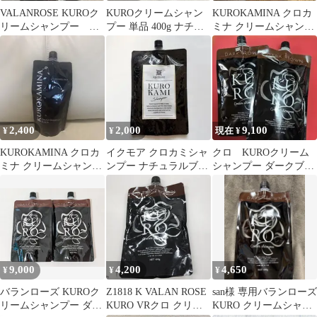
VALANROSE KUROク
KUROクリームシャン
KUROKAMINA クロカ
リームシャンプー
プー 単品 400g ナチュ
ミナ クリームシャンプ
DARK BROWN
ラルブラック
ー ダークブラウン
2,400
2,000
9,100
¥
¥
現在 ¥
KUROKAMINA クロカ
イクモア クロカミシャ
クロ KUROクリーム
ミナ クリームシャンプ
ンプー ナチュラルブラ
シャンプー ダークブラ
ー ブラック
ック 400g 新品 未開封
ウン 2個セット
9,000
4,200
4,650
¥
¥
¥
バランローズ KUROク
Z1818 K VALAN ROSE
san様 専用バランローズ
リームシャンプー ダー
KURO VRクロ クリー
KURO クリームシャン