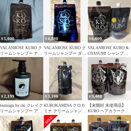
リームシャンプー ナチ
ン ヘアーカラークリ
ークリームシャンプー
ュラルブラック4個
ームシャンプー
3本セット
5,000
4,800
6,600
¥
¥
¥
VALANROSE KURO ク
VALANROSE KURO ク
VALANROSE KURO &
リームシャンプー ナチ
リームシャンプー ダー
OYASUMI シャンプー
ュラルブラック
クブラウン 400g
400g 2個
2,199
3,100
9,480
¥
¥
¥
tsumugu by cki クレイク
KUROKAMINA クロカ
【未開封 未使用品】
リームシャンプー アイ
ミナ クリームシャンプ
KURO ヘアカラークリ
リス
ー ブラック 300g
ームシャンプー ダーク
ブラウン400g 2個セッ
ト