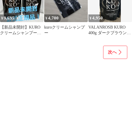
9,695
4,700
4,950
¥
¥
¥
【新品未開封】KURO
kuroクリームシャンプ
VALANROSB KURO
クリームシャンプー
ー
400g ダークブラウン1
ダークブラウン&ナチ
袋
ュラルブラック
次へ