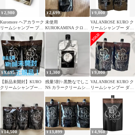
2,980
2,699
9,000
¥
¥
¥
Kuromore ヘアカラーク
未使用
VALANROSE KURO ク
リームシャンプー プレ
KUROKAMINA クロカ
リームシャンプー ダー
ミアムブラック 2個
ミナ クリームシャンプ
クブラウン 2個セット
ー ブラック 300g
9,695
1,300
9,000
¥
¥
¥
【新品未開封】KURO
残量5割✨️黒艶なでしこ
VALANROSE KURO ク
クリームシャンプー
NS カラークリームシャ
リームシャンプー ダー
ダークブラウン400g 2
ンプー ダークブラウン
クブラウン 2個セット
袋セット
14,500
13,899
4,960
¥
¥
¥