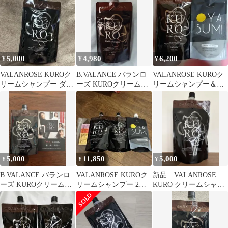
ラック
購入可
5,000
4,980
6,200
¥
¥
¥
VALANROSE KUROク
B.VALANCE バランロ
VALANROSE KUROク
リームシャンプー ダー
ーズ KUROクリームシ
リームシャンプー＆お
クブラウン 400g 新品
ャンプー ダークブラ
やすみスカルプ
ウン②
5,000
11,850
5,000
¥
¥
¥
B.VALANCE バランロ
VALANROSE KUROク
新品 VALANROSE
ーズ KUROクリームシ
リームシャンプー 2個
KURO クリームシャン
ャンプー 400g 白髪染め
＋OYASUMI 1個
プー ダークブラウン
400g