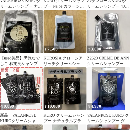
VALANROSE KUROク
KURO クリームシャン
バランローズKUROク
リームシャンプー ナチ
プー Na.be カラーシャ
リームシャンプー 400g
ュラルブラック 400g
ンプー セット
ダークブラウン 【新品
未開封】
980
7,500
3,000
¥
¥
¥
【used美品】黒艶なで
KUROSIA クローシア
Z2629 CREME DE ANN
しこ 和艶泥シャンプー
リッチクリームシャン
クリームシャンプーBB
ダークブラウン 250g
プー ダークブラウン
300mL
9,899
10,000
4,970
¥
¥
¥
新品 VALANROSE
KURO クリームシャン
VALANROSE KURO ク
KUROクリームシャン
プー ナチュラルブラッ
リームシャンプー ダー
プー 400g✕２個 ブ
ク 400g 2個セット 即
クブラウン 400g