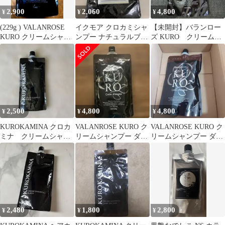
2,900
2,060
4,800
¥
¥
¥
(229g ) VALANROSE
イクモア クロカミシャ
【未開封】バランロー
KURO クリームシャン
ンプー ナチュラルブラ
ズ KURO クリームシ
プー ダークブラウン
ック 400g 新品 未開封
ャンプー 400g
2,500
4,800
4,800
¥
¥
¥
KUROKAMINA クロカ
VALANROSE KURO ク
VALANROSE KURO ク
ミナ クリームシャン
リームシャンプー ダー
リームシャンプー ダー
プー ブラック 300g
クブラウン 400g
クブラウン 400g
2,480
1,800
2,800
¥
¥
¥