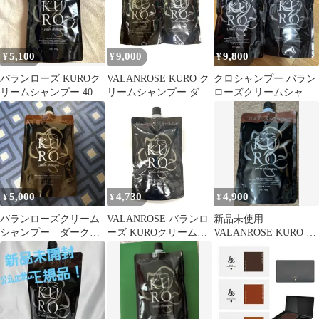
5,100
9,000
9,800
¥
¥
¥
バランローズ KUROク
VALANROSE KURO ク
クロシャンプー バラン
リームシャンプー 400g
リームシャンプー ダー
ローズクリームシャン
ダークブラウン
クブラウン 2個セット
プー２色セット！
5,000
4,730
4,900
¥
¥
¥
バランローズクリーム
VALANROSE バランロ
新品未使用
シャンプー ダークブ
ーズ KUROクリームシ
VALANROSE KURO ク
ラウン
ャンプー ナチュラルブ
リームシャンプー 400g
ラック 400g 未開封品