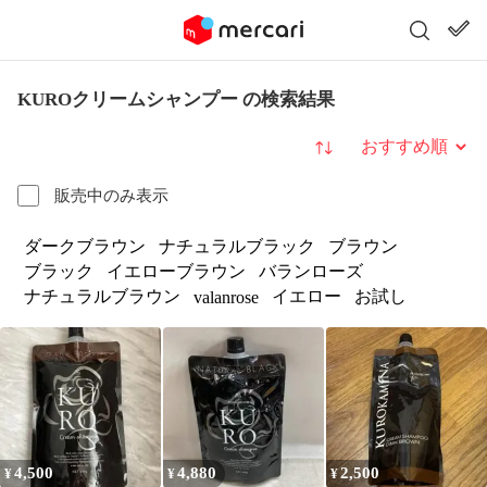
KUROクリームシャンプー の検索結果
並び替え
販売中のみ表示
ダークブラウン
ナチュラルブラック
ブラウン
ブラック
イエローブラウン
バランローズ
ナチュラルブラウン
イエロー
お試し
valanrose
4,500
4,880
2,500
¥
¥
¥