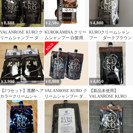
8,888
2,580
4,800
¥
¥
¥
VALANROSE KURO ク
KUROKAMINA クリー
KUROクリームシャン
リームシャンプー ダー
ムシャンプー 白髪用シ
プー ダークブラウン
クブラウン 2個セット
ャンプー ライトブラウ
ン
3,900
8,888
4,850
¥
¥
¥
【2つセット】黒酵ヘア
VALANROSE KURO ク
【新品未使用】
カラークリームシャン
リームシャンプー ダー
VALANROSE KURO ク
プー プレミアムブラッ
クブラウン 2個セット
リームシャンプー ダー
ク 200g
クブラウン