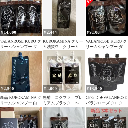
ュラルブラック
14,000
2,444
9,100
¥
¥
¥
VALANROSE KURO ク
KUROKAMINA クリー
VALANROSE KURO ク
リームシャンプー ダー
ム洗髪料 クリームシ
リームシャンプー ダー
クブラウン 400g 3個
ャンプー ブラック
クブラウン 400g 2個
300g
2,500
4,000
13,500
¥
¥
¥
新品 KUROKAMINA ク
黒酵 コクファ プレ
C875 D ★VALANROSE
リームシャンプー 白髪
ミアムブラック ヘア
バランローズ クロクリ
用 ブラック 300g
カラークリームシャン
ームシャンプー ダーク
プー 200ｇ ２点
ブラウン 400g (3個セッ
ト) 白髪染め オールイ
ンワン 【W】