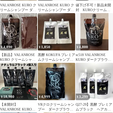
VALANROSE KURO ク
VALANROSE KURO ク
値下げ不可！新品未開
リームシャンプー ダー
リームシャンプー ダー
封 KUROクリームシ
クブラウン 3個セット
クブラウン 3個セット
ャンプー 400g ダークブ
ラウン
4,890
1,850
4,800
¥
¥
¥
【新品】VALANROSE
黒酵 KOKUFA プレミア
sc518 VALANROSE
KURO クリームシャン
ムクリームシャンプー
KURO ダークブラウン
プー ダークブラウン・
白髪用 2個セット
クリームシャンプー
タオル
400g
18,980
4,999
3,299
¥
¥
¥
【未開封】
VRクロクリームシャン
Q27-29】黒酵 プレミア
VALANROSE KUROク
プー ダークブラウ
ムブラック ヘアカラ