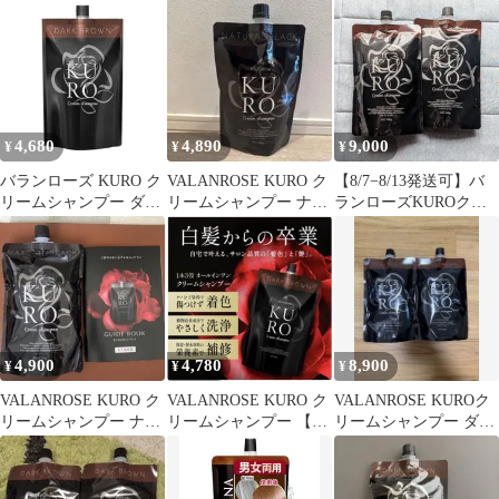
クブラウン 400g × 2個
ムシャンプー ダークブ
プー
セット 白髪ケア
ラウン 400g【赤字覚
悟】
4,680
4,890
9,000
¥
¥
¥
バランローズ KURO ク
VALANROSE KURO ク
【8/7−8/13発送可】バ
リームシャンプー ダー
リームシャンプー ナチ
ランローズKUROクリ
クブラウン 400g
ュラルブラック 400g
ームシャンプー 400g×2
4,900
4,780
8,900
¥
¥
¥
VALANROSE KURO ク
VALANROSE KURO ク
VALANROSE KUROク
リームシャンプー ナチ
リームシャンプー 【ダ
リームシャンプー ダー
ュラルブラック
ークブラウン】
クブラウン 400g 2個