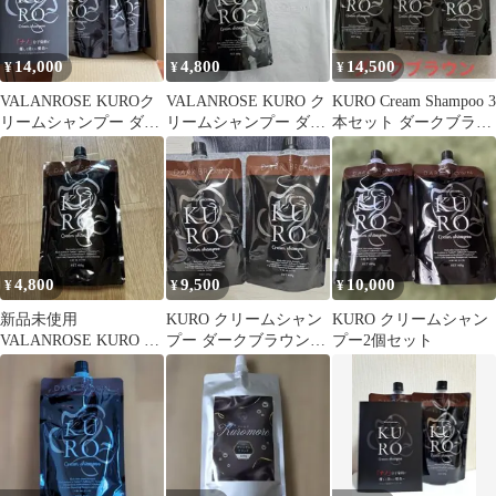
14,000
4,800
14,500
¥
¥
¥
VALANROSE KUROク
VALANROSE KURO ク
KURO Cream Shampoo 3
リームシャンプー ダー
リームシャンプー ダー
本セット ダークブラウ
クブラウン 400g 3個
クブラウン 400g
ン
4,800
9,500
10,000
¥
¥
¥
新品未使用
KURO クリームシャン
KURO クリームシャン
VALANROSE KURO ク
プー ダークブラウン
プー2個セット
リームシャンプー 400g
400g 2個セット