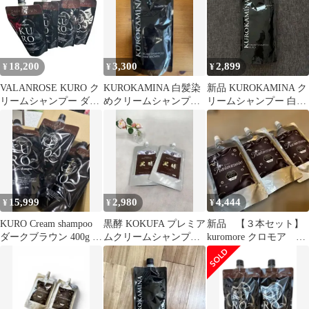
18,200
3,300
2,899
¥
¥
¥
VALANROSE KURO ク
KUROKAMINA 白髪染
新品 KUROKAMINA ク
リームシャンプー ダー
めクリームシャンプー
リームシャンプー 白髪
クブラウン 4個セット
ダークブラウン 300g
用 ブラック 300g
15,999
2,980
4,444
¥
¥
¥
KURO Cream shampoo
黒酵 KOKUFA プレミア
新品 【３本セット】
ダークブラウン 400g 3
ムクリームシャンプー
kuromore クロモア シ
本セット未使用
2個セット
ャンプー プレミアム
ブラック