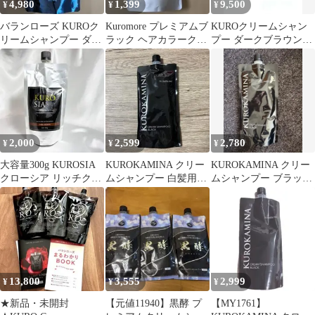
4,980
1,399
9,500
¥
¥
¥
バランローズ KUROク
Kuromore プレミアムブ
KUROクリームシャン
リームシャンプー ダー
ラック ヘアカラークリ
プー ダークブラウン
クブラウン 400g
ームシャンプー 200g
400gX2コセット+パン
フレット
2,000
2,599
2,780
¥
¥
¥
大容量300g KUROSIA
KUROKAMINA クリー
KUROKAMINA クリー
クローシア リッチクリ
ムシャンプー 白髪用シ
ムシャンプー ブラック
ームシャンプー
ャンプー ブラック
300g
13,800
3,555
2,999
¥
¥
¥
★新品・未開封
【元値11940】黒酵 プ
【MY1761】