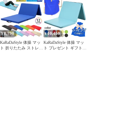
ベビーマット エクササ
ト エクササイズ トレー
イズ トレーニング 鉄棒
ニング 鉄棒 跳び箱 リ
跳び箱 リングフィット
ングフィット 運動 子供
運動 子供 ヨガマット
ヨガマット スポーツマ
スポーツマット 防音 家
ット 防音 家庭用
庭用 180×80×5cm (3段
180×80×5cm (4段折りた
8,798
10,450
¥
¥
折りたたみタイプ)
たみタイプ)
KaRaDaStyle 体操 マッ
KaRaDaStyle 体操 マッ
ト 折りたたみ ストレッ
ト プレゼント ギフト
チマット エクササイズ
折りたたみ リングフィ
トレーニング 鉄棒 跳び
ット ストレッチ エクサ
箱 リングフィット 運動
サイズ トレーニング 運
子供 プレイマット ヨガ
動 子供 プレイマット
マット スポーツマット
ヨガマット スポーツマ
防音 家庭用
ット 防音 家庭 幅 80cm
180×80×5cm (4段折りた
たみタイプ)