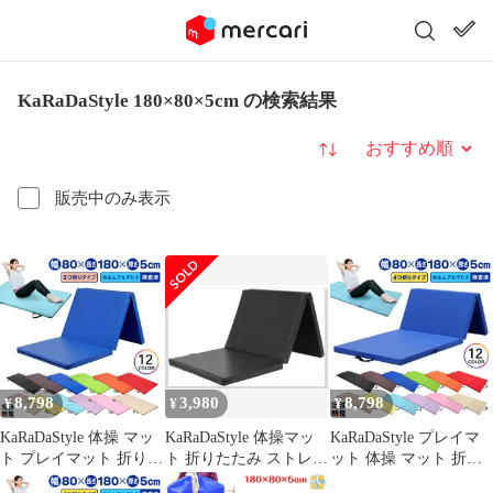
KaRaDaStyle 180×80×5cm の検索結果
並び替え
販売中のみ表示
8,798
3,980
8,798
¥
¥
¥
KaRaDaStyle 体操 マッ
KaRaDaStyle 体操マッ
KaRaDaStyle プレイマ
ト プレイマット 折りた
ト 折りたたみ ストレッ
ット 体操 マット 折り
たみ ストレッチマット
チ 新体操 エクササイズ
たたみ ストレッチマッ