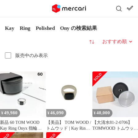
Kay Ring Polished Ony の検索結果
並び替え
販売中のみ表示
49,980
46,090
40,000
¥
¥
¥
新品 60 TOM WOOD
【美品】 TOM WOOD /
【大清水81-2-0706】
Kay Ring Onyx 指輪
トムウッド | Kay Ring
TOMWOOD トムウッド
19316
Polished Onyx / ポリッ
リング kay ring polished