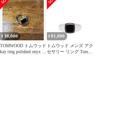
シュ オニキス ケイリン
onyx 古着 メンズ
グ | シルバー /ブラック
| メンズ
30,000
81,800
¥
¥
TOMWOOD トムウッド
トムウッド メンズ アク
kay ring polished onyx リ
セサリー リング Tom
ング
Wood Kay Ring Polished
Onyx