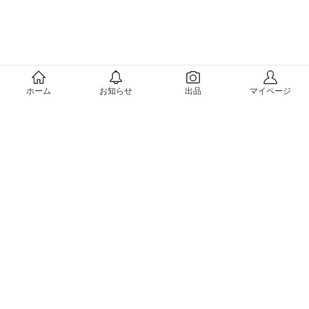
メルカリについて
ホーム
お知らせ
出品
マイページ
会社概要（運営会社）
採用情報
プレスリリース
公式ブログ
プレスキット
メルカリUS
メルカリShops
m department（エムデパ）
ヘルプ
ヘルプセンター（ガイド・お問い合わせ）
メルカリShopsでショップを開設する
メルカリShops ショップ管理画面にログイン
メルカリShops出店者向けガイド
お問い合わせ一覧