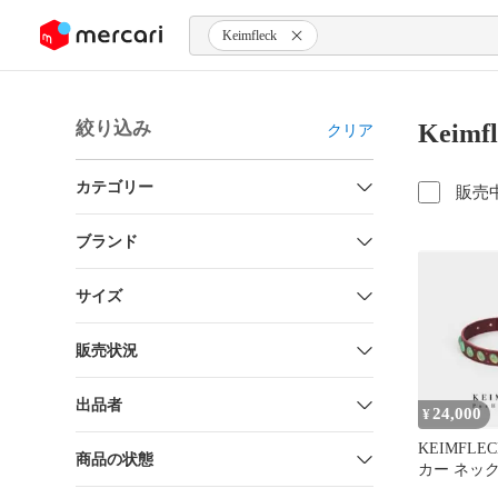
ンツにスキップ
Keimfleck
絞り込み
Keim
クリア
カテゴリー
販売
ブランド
サイズ
販売状況
出品者
24,000
¥
KEIMFL
商品の状態
カー ネッ
ちゃん着用