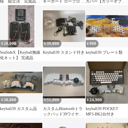
様 組立済 完成品
キーボード ロープロ テ
カバー【カラーオプシ
TRRSメタルケーブル
ンティング ケース付き
ョンあり】
28,000
39,800
900
¥
¥
¥
SeaSideX【Keyball無線
Keyball39 スタンド付き
keyball39 プレート類
化キット】 完成品
30,000
51,000
24,900
¥
¥
¥
keyball39 カスタム品
カスタムBluetoothトラ
keyball39 POCKET
ックパッド39ワイヤレ
MP3-BK2台付き
ス分割キーボード