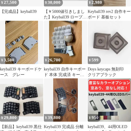
27,500
30,000
2,980
¥
¥
¥
【完成品】keyball39
【￥5000値引きしまし
Keyball39 rev2 自作キー
た】Keyball39 ロープロ
ボード 基板セット
ファイル仕様です
3,500
26,700
599
¥
¥
¥
keyball39 キーボードケ
keyball39 自作キーボー
Doys keycaps 無刻印
ース グレー
ド 本体 完成済 キーパ
クリアブラック
ッド トラックボール
29,800
39,800
950
¥
¥
¥
【新品】keyball39 黒仕
Keyball39 完成品 分離
keyball39、44用OLED