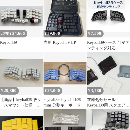
24,666
39,800
7,500
現在 ¥
¥
¥
Keyball39
専用 Keyball39-LP
Keyball39ケース 可変テ
ンティング対応
29,800
25,000
3,780
¥
¥
¥
【新品】keyball39 改ケ
keyball39 keyballish39
在庫処分セール
ースマウント仕様
mini 分割キーボード
Keyball39用 スクエアケ
白 純正トラックボー
ース ブラック 2カラー
ルケース