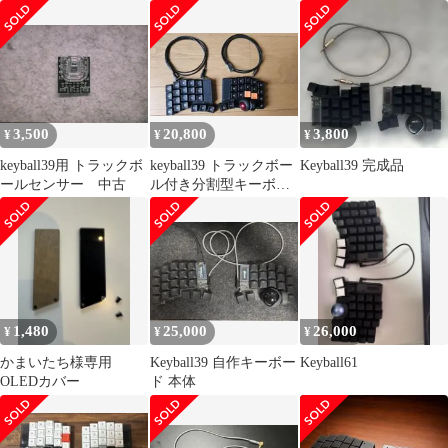
3,500
20,800
3,800
¥
¥
¥
keyball39用 トラックボ
keyball39 トラックボー
Keyball39 完成品
ールセンサー 中古
ル付き分割型キーボー
ド
1,480
25,000
26,000
¥
¥
¥
かまいたち様専用
Keyball39 自作キーボー
Keyball61
OLEDカバー
ド 本体