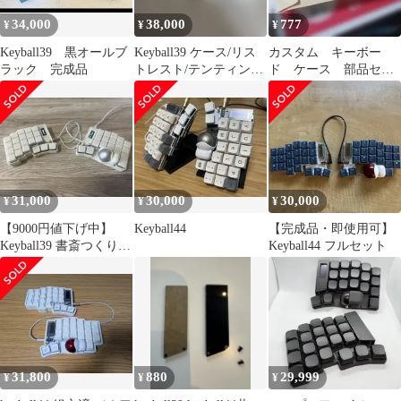
34,000
38,000
777
¥
¥
¥
Keyball39 黒オールブ
Keyball39 ケース/リス
カスタム キーボー
ラック 完成品
トレスト/テンティング
ド ケース 部品セッ
セット
ト keyball39用
31,000
30,000
30,000
¥
¥
¥
【9000円値下げ中】
Keyball44
【完成品・即使用可】
Keyball39 書斎つくりモ
Keyball44 フルセット
デル【完成品・動作確
認済】
31,800
880
29,999
¥
¥
¥