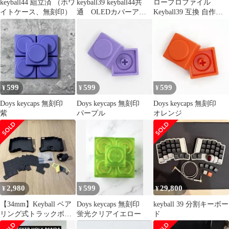
keyball44 組立済 （ホワ
keyball39 keyball44共
ロープロファイル
イトケース、無刻印）
通 OLEDカバーアク
Keyball39 互換 自作キ
リル スモーク
ーボード トラックボー
ル付
599
599
599
¥
¥
¥
Doys keycaps 無刻印
Doys keycaps 無刻印
Doys keycaps 無刻印
紫
パープル
オレンジ
2,980
599
29,800
¥
¥
¥
【34mm】Keyball ベア
Doys keycaps 無刻印
keyball 39 分割キーボー
リング式トラックボー
蛍光クリアイエロー
ド
ルケース セット