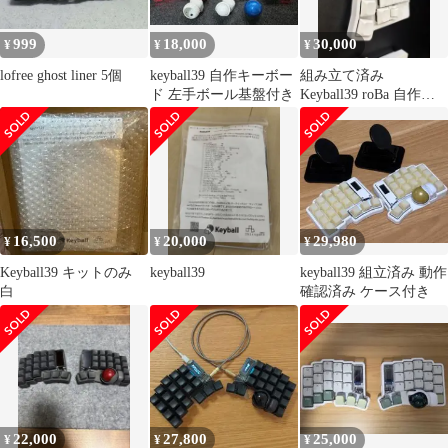
999
18,000
30,000
¥
¥
¥
lofree ghost liner 5個
keyball39 自作キーボー
組み立て済み
ド 左手ボール基盤付き
Keyball39 roBa 自作キ
ーボード 白
16,500
20,000
29,980
¥
¥
¥
Keyball39 キットのみ
keyball39
keyball39 組立済み 動作
白
確認済み ケース付き
22,000
27,800
25,000
¥
¥
¥