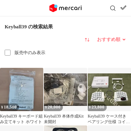
Keyball39 の検索結果
並び替え
販売中のみ表示
18,500
20,000
23,800
¥
¥
¥
Keyball39 キーボード組
Keyball39 本体作成Kit
Keyball39 ケース付き
み立てキット ホワイト
未開封
ベアリング仕様 コイル
ケーブル付属