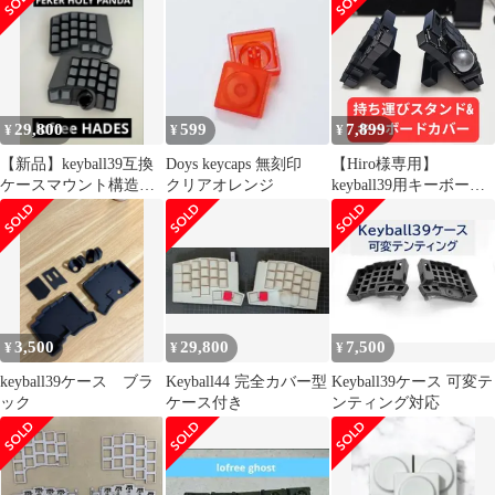
29,800
599
7,899
¥
¥
¥
【新品】keyball39互換
Doys keycaps 無刻印
【Hiro様専用】
ケースマウント構造
クリアオレンジ
keyball39用キーボード
Feker HOLY PANDA
カバー＆傾斜スタンド
付き本体ケース +
OLEDカバー
3,500
29,800
7,500
¥
¥
¥
keyball39ケース ブラ
Keyball44 完全カバー型
Keyball39ケース 可変テ
ック
ケース付き
ンティング対応