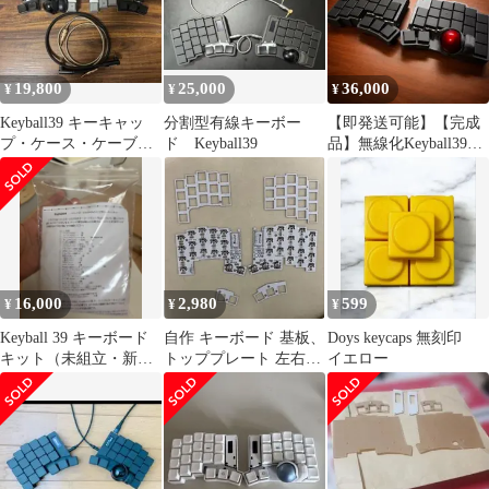
19,800
25,000
36,000
¥
¥
¥
Keyball39 キーキャッ
分割型有線キーボー
【即発送可能】【完成
プ・ケース・ケーブル
ド Keyball39
品】無線化Keyball39
付き
roBa 分割キーボード 黒
16,000
2,980
599
¥
¥
¥
Keyball 39 キーボード
自作 キーボード 基板、
Doys keycaps 無刻印
キット（未組立・新品
トッププレート 左右
イエロー
未使用）
keyball 39 白