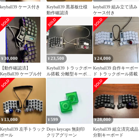
keyball39 ケース付き
Keyball39 黒基板仕様
keyball39 組み立て済み
動作確認済
ケース付き
30,000
23,500
24,000
¥
¥
¥
【動作確認済】
Keyball39 トラックボー
Keyball39 自作キーボー
KeyBall39 ケーブル付
ル搭載 分離型キーボー
ド トラックボール搭載
ド
13,000
599
28,000
¥
¥
¥
Keyball39 左手トラック
Doys keycaps 無刻印
Keyball39 組立済完成品
ボール
クリアグリーン
分割キーボード