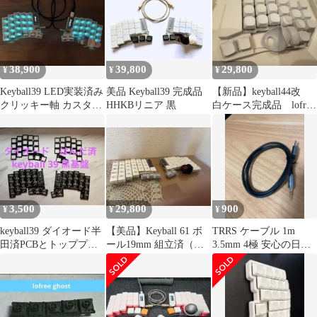
38,900
39,800
29,800
¥
¥
¥
Keyball39 LED実装済み
美品 Keyball39 完成品
【新品】keyball44改
クリッキー軸 カスタム
HHKBリニア 黒
白ケース完成品 lofree
分割キーボード
HADES
3,500
29,800
900
¥
¥
¥
keyball39 ダイオード半
【美品】Keyball 61 ボ
TRRS ケーブル 1m
田済PCBとトッププレ
ール19mm 組立済（有
3.5mm 4極 安心の日本
ート
線）+余った部品
企業 MSL FORCE