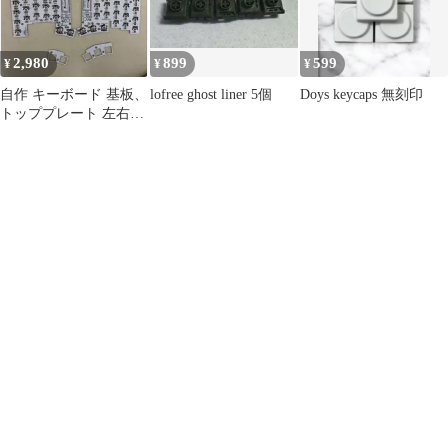
2,980
899
599
¥
¥
¥
自作 キーボード 基板、
lofree ghost liner 5個
Doys keycaps 無刻印
トッププレート 左右
keyball 39 白