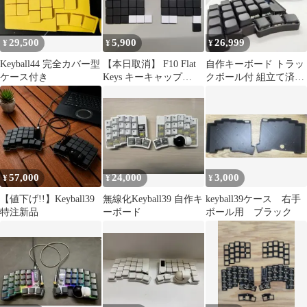
29,500
5,900
26,999
¥
¥
¥
Keyball44 完全カバー型
【本日取消】 F10 Flat
自作キーボード トラッ
ケース付き
Keys キーキャップ
クボール付 組立て済み
keyball39
セット Keyball39互換
57,000
24,000
3,000
¥
¥
¥
【値下げ!!】Keyball39
無線化Keyball39 自作キ
keyball39ケース 右手
特注新品
ーボード
ボール用 ブラック