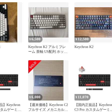
6,500
12,500
¥
¥
1
Keychron K2 アルミフレ
Keychron K2
ーム 茶軸 US配列 ホット
スワップ
6,000
11,070
¥
¥
Keychron
【週末価格】Keychron C2
【国内正規品】Keychro
 カスタムゲーミン
フルサイズ メカニカルキ
C3 Pro カスタムゲーミ