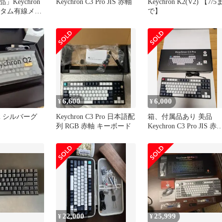
Keychron
Keychron C3 Pro JIS 赤軸
Keychron K2(V2) 【7/5
 カスタム有線メカ
で】
ボード USレ
c・Wins・
イト 赤軸 |
 TKL配列 プロ
PBTキーキャ
バックライト K
チ ホットe
6,600
6,000
¥
¥
 Q2 シルバーグ
Keychron C3 Pro 日本語配
箱、付属品あり 美品
列 RGB 赤軸 キーボード
Keychron C3 Pro JIS 赤
RGB 有線
22,000
25,999
¥
¥