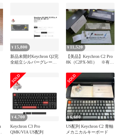
15,800
11,520
¥
¥
新品未開封Keychron Q2完
【美品】Keychron C2 Pro
全組立シルバーグレーB
8K（C2PX-M1） ※有線
赤軸 US配列
接続のみ
4,700
6,600
¥
¥
n
Keychron C3 Pro
US配列 Keychron C2 青軸
ン
QMK/VIA US配列
メカニカルキーボード