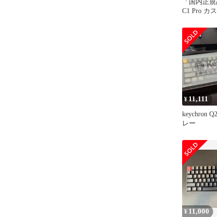
「国内正規品」
C1 Pro
ニカルキー
イアウト Ma
Linux ホワ
QMK/VIA
グラマブル 
ップ RGB
Pro スイッ
11,111
¥
keychron
レー
11,000
¥