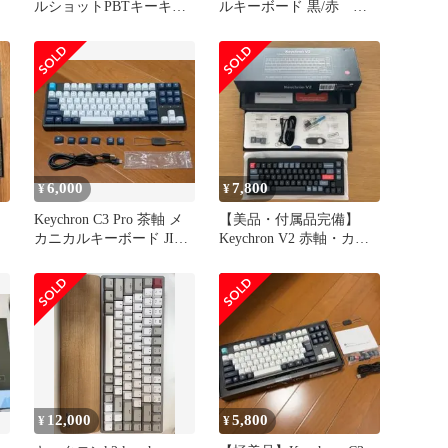
ルショットPBTキーキャ
ルキーボード 黒/赤 茶
ップ
軸
6,000
7,800
¥
¥
Keychron C3 Pro 茶軸 メ
【美品・付属品完備】
カニカルキーボード JIS
Keychron V2 赤軸・カー
配列
ボンブラック（非透明）
12,000
5,800
¥
¥