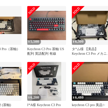
ド、コンパク
ーボード US配列
グキーボード、コンパ
レスレイアウ
トテンキーレスレイア
アウト/赤色
ト/USレイアウト/赤色
クライト/有線接
LEDバックライト/有線
ルキーボード/
続メカニカルキーボード
ウント/Mac
ガスケットマウント/Ma
inux対応
Windows Linux対応 (
872ff950
5,500
6,300
¥
¥
 C3 Pro（茶軸）
Keychron C3 Pro 茶軸 US
タ*ム様 【美品】
配列 英語配列 有線
Keychron C3 Pro メカ
ルキーボード 茶軸
6,200
6,480
¥
¥
K2 (茶軸)
I*A様 Keychron C3 Pro
keychron C3 pro 美品✨