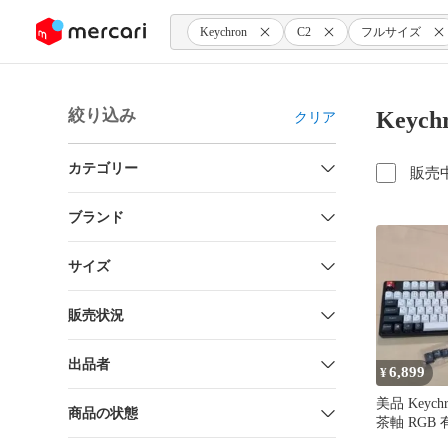
ンツにスキップ
Keychron
C2
フルサイズ
絞り込み
Keyc
クリア
カテゴリー
販売
ブランド
サイズ
販売状況
出品者
6,899
¥
美品 Keychro
商品の状態
茶軸 RGB 