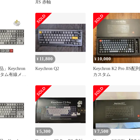
JIS 赤軸
11,800
10,000
¥
¥
Keychron
Keychron Q2
Keychron K2 Pro JIS配列
 カスタム有線メカ
カスタム
ボード USレ
c・Wins・
ワイト バナナ軸
A TKL配列 プロ
PBTキーキャ
バックライト K
チ ホe
5,300
7,500
¥
¥