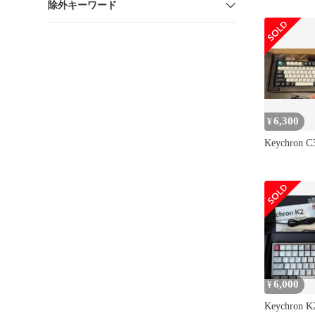
除外キーワード
グキーボー
トテンキー
ト/USレイ
LEDバッ
続メカニカ
ガスケットマ
Windows L
(Keychrone
6,300
¥
Keychron
6,000
¥
Keychron 