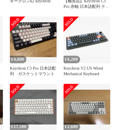
ま
キークロンk2 keychron
【極美品】Keychron C3
Pro 赤軸 日本語配列 テン
キーレス
4,600
6,200
¥
¥
Keychron C3 Pro 日本語配
Keychron V2 US Wired
軸
列 ガスケットマウント
Mechanical Keyboard
17,500
2,600
¥
¥