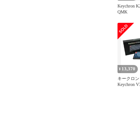
Keychron K2
QMK
13,370
¥
キークロン
Keychron V3 Max V3M-
D3-JIS Key