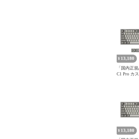
13,180
¥
「国内正規品」
C1 Pro
ニカルキー
イアウト Ma
Linux ホ
| QMK/VI
グラマブル 
ップ RGB
Pro スイッ
13,180
¥