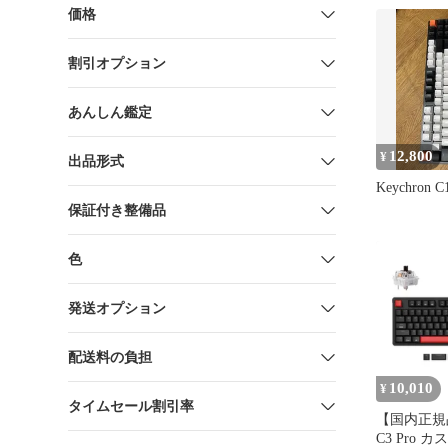
価格
割引オプション
あんしん鑑定
12,800
¥
出品形式
Keychron C
保証付き整備品
色
発送オプション
配送料の負担
10,010
¥
タイムセール割引率
【国内正規品】
C3 Pro