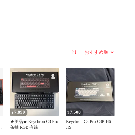
並び替え
7,890
7,500
¥
¥
★美品★ Keychron C3 Pro
Keychron C3 Pro C3P-H6-
茶軸 RGB 有線
JIS