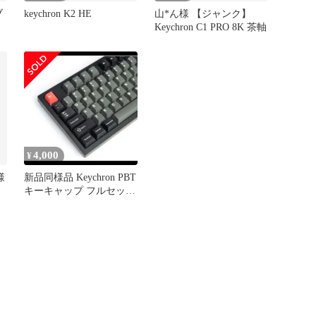
ブ
keychron K2 HE
山*ん様 【ジャンク】
Keychron C1 PRO 8K 茶軸
4,000
¥
様
新品同様品 Keychron PBT
キーキャップ フルセット
Dolch Red