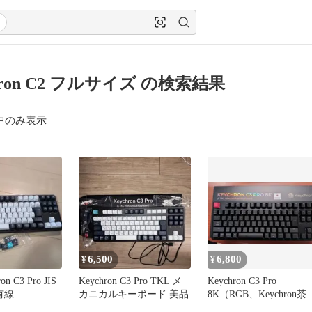
hron C2 フルサイズ の検索結果
中のみ表示
6,500
6,800
¥
¥
n C3 Pro JIS
Keychron C3 Pro TKL メ
Keychron C3 Pro
有線
カニカルキーボード 美品
8K（RGB、Keychron茶
軸）