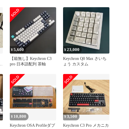
ク
ウ
接
/
c
5,600
23,000
¥
¥
【箱無し】Keychron C3
Keychron Q0 Max さいち
ニカ
pro 日本語配列 茶軸
ょう カスタム
10,800
3,500
¥
¥
Keychron OSA Profileダブ
Keychron C3 Pro メカニカ