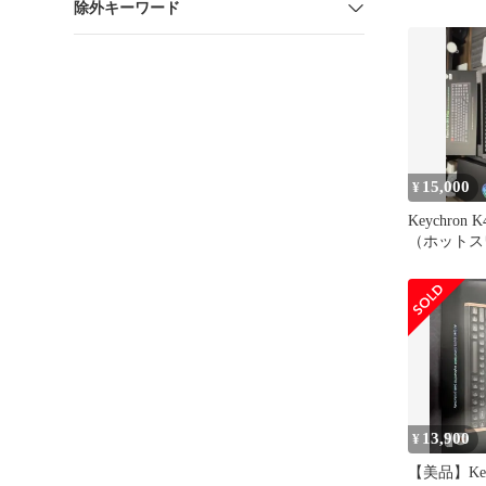
除外キーワード
15,000
¥
Keychron 
（ホットス
応）パーム
13,900
¥
【美品】Keyc