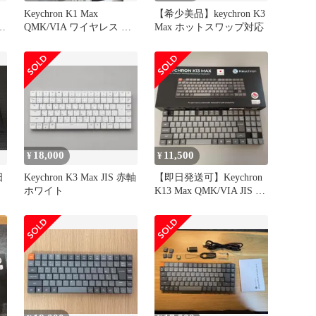
シ
Keychron K1 Max
【希少美品】keychron K3
K
QMK/VIA ワイヤレス カ
Max ホットスワップ対応
スタム
18,000
11,500
¥
¥
日
Keychron K3 Max JIS 赤軸
【即日発送可】Keychron
ホワイト
K13 Max QMK/VIA JIS 赤
軸