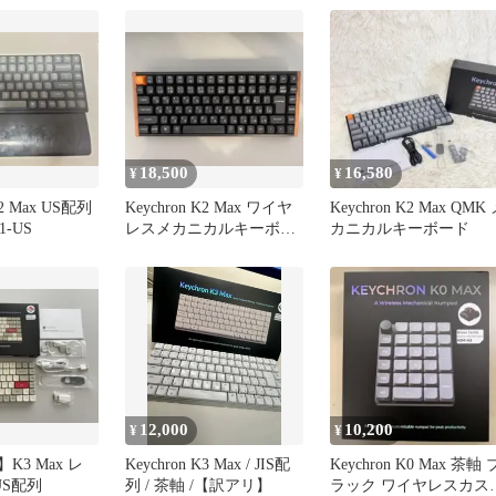
18,500
16,580
¥
¥
K2 Max US配列
Keychron K2 Max ワイヤ
Keychron K2 Max QMK
1-US
レスメカニカルキーボー
カニカルキーボード
ド JIS配列 茶軸
12,000
10,200
¥
¥
n】K3 Max レ
Keychron K3 Max / JIS配
Keychron K0 Max 茶軸 
US配列
列 / 茶軸 /【訳アリ】
ラック ワイヤレスカス