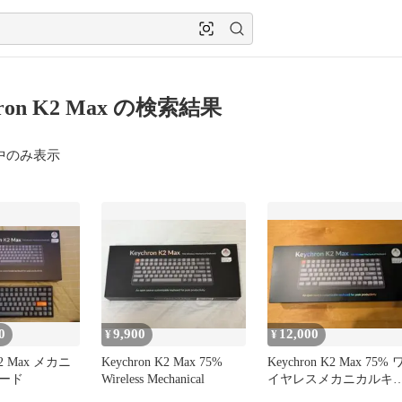
hron K2 Max の検索結果
中のみ表示
0
9,900
12,000
¥
¥
K2 Max メカニ
Keychron K2 Max 75%
Keychron K2 Max 75% 
ード
Wireless Mechanical
イヤレスメカニカルキ
ボード【QMK】