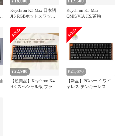
18,000
17,500
¥
¥
Keychron K3 Max 日本語
Keychron K3 Max
JIS RGBホットスワップ
QMK/VIA JIS/茶軸
おまけ付き
22,980
21,670
¥
¥
茶軸
【超美品】Keychron K4
【新品】PCハード ワイ
HE スペシャル版 ブラッ
ヤレス テンキーレス カ
ク 日本語配列+α
スタム・メカニカルキー
ボード Keychron K2 スペ
シャルエディション
MAX QMK (87キー/日本
語配列/バナナ軸) [K2M-
G4W-JIS]