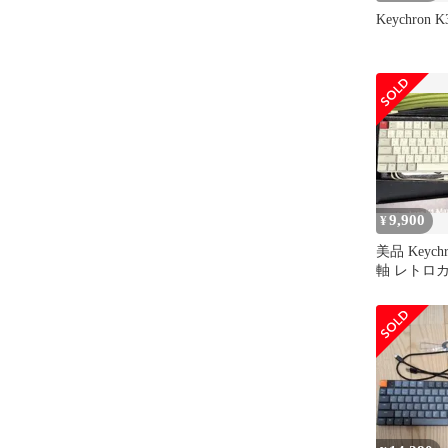
Keychron K
9,900
¥
美品 Keychr
軸 レトロカ
K3-JIS