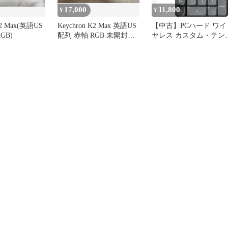
17,000
11,800
¥
¥
K2 Max(英語US
Keychron K2 Max 英語US
【中古】PCハード ワイ
GB)
配列 赤軸 RGB 未開封新
ヤレス カスタム・テン
品
ー Keychron K0 Max Q
(27キー/赤軸/ブラック
グレー) [K0M-H1]