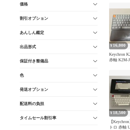
価格
割引オプション
あんしん鑑定
16,000
¥
出品形式
Keychron 
赤軸 K2M-J
保証付き整備品
色
発送オプション
配送料の負担
18,500
¥
タイムセール割引率
【Keychro
トロ 赤軸 