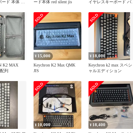
ボード 本体 日
ード本体 red silent jis
イヤレスキーボード バ
ナ軸
15,000
18,000
¥
¥
 K2 MAX
Keychron K2 Max QMK
Keychron k2 max スペシ
語配列
JIS
ャルエディション
10,000
18,400
¥
¥