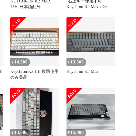
シ
KEYCHRON K2 MAX
[右上キー使用不可]
茶
75% 日本語配列
Keychron K2 Max バナナ
軸
14,300
13,500
¥
¥
ボ
Keychron K2 HE 数回使用
Keychron K3 Max
のみ美品
13,000
15,000
¥
¥