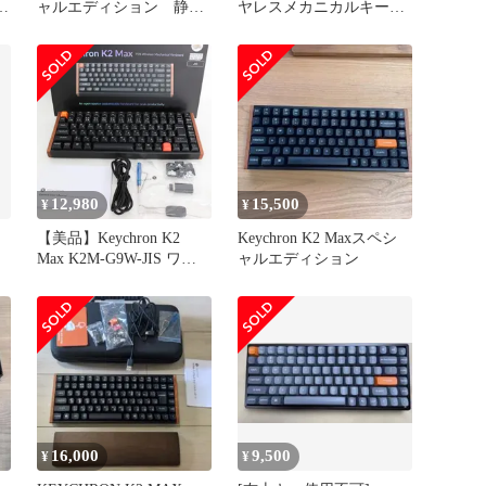
ナ
ャルエディション 静音
ヤレスメカニカルキーボ
バナナ
ード 本体
12,980
15,500
¥
¥
【美品】Keychron K2
Keychron K2 Maxスペシ
Max K2M-G9W-JIS ワイ
ャルエディション
ヤレスメカニカルキーボ
ード 75%レイアウト JIS
配列 キークロン 本体
16,000
9,500
¥
¥