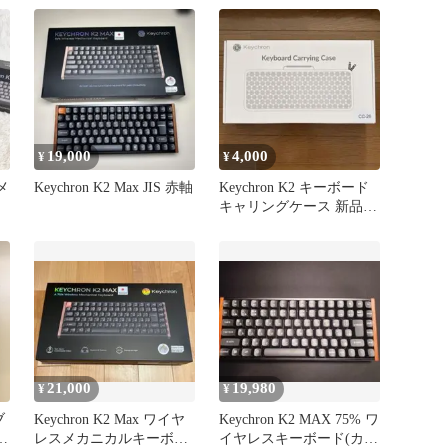
19,000
4,000
¥
¥
 メ
Keychron K2 Max JIS 赤軸
Keychron K2 キーボード
キャリングケース 新品未
開封 キークロン
21,000
19,980
¥
¥
ブ
Keychron K2 Max ワイヤ
Keychron K2 MAX 75% ワ
タ
レスメカニカルキーボー
イヤレスキーボード(カバ