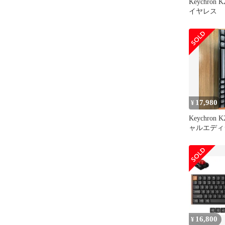
Keychron 
イヤレス
17,980
¥
Keychron 
ャルエディ
列 赤軸＋
16,800
¥