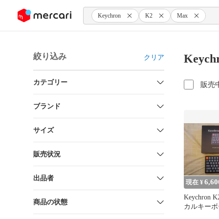
ンツにスキップ
Keychron
K2
Max
絞り込み
Keyc
クリア
カテゴリー
販売
ブランド
サイズ
販売状況
出品者
6,60
現在 ¥
Keychron 
商品の状態
カルキーボ