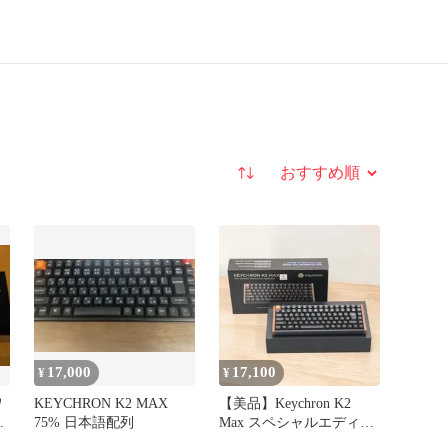
並び替え
17,000
17,100
¥
¥
ワ
KEYCHRON K2 MAX
【美品】Keychron K2
ー
75% 日本語配列
Max スペシャルエディシ
ョン バナナ軸