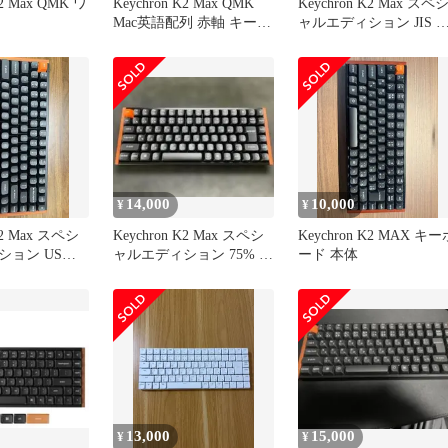
K2 Max QMK ワ
Keychron K2 Max QMK
Keychron K2 Max スペ
Mac英語配列 赤軸 キーボ
ャルエディション JIS 
ード
軸 75%
14,000
10,000
¥
¥
K2 Max スペシ
Keychron K2 Max スペシ
Keychron K2 MAX キー
ション US配
ャルエディション 75% 赤
ード 本体
バナナ軸
軸 JIS配列
13,000
15,000
¥
¥