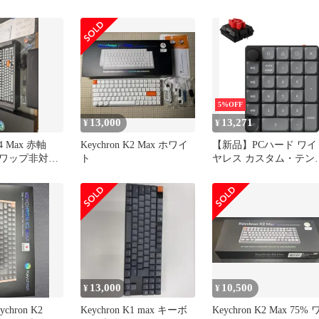
ム テンキー
5%OFF
13,000
13,271
¥
¥
K4 Max 赤軸
Keychron K2 Max ホワイ
【新品】PCハード ワイ
ワップ非対
ト
ヤレス カスタム・テン
レスト付き
ー Keychron K0 Max Q
(27キー/赤軸/ブラック
グレー) [K0M-H1]
13,000
10,500
¥
¥
hron K2
Keychron K1 max キーボ
Keychron K2 Max 75% 