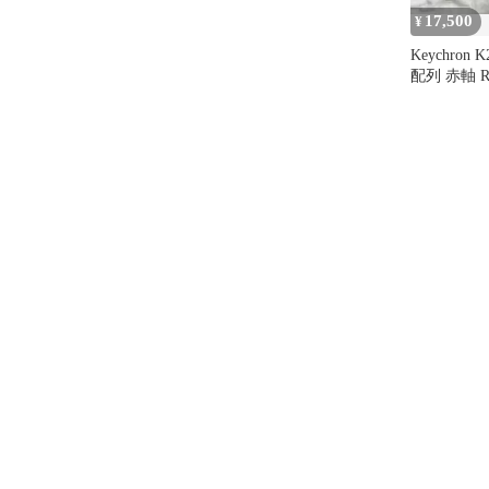
17,500
¥
Keychron 
配列 赤軸 R