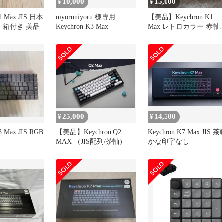
10,000
15,000
¥
¥
K1 Max JIS 日本
niyoruniyoru 様専用
【美品】Keychron K1
 箱付き 美品
Keychron K3 Max
Max レトロカラー 赤軸
US配列
25,000
14,500
¥
¥
3 Max JIS RGB
【美品】Keychron Q2
Keychron K7 Max JIS 
MAX （JIS配列/茶軸）
かな印字なし