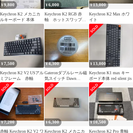
9,800
6,000
13,000
¥
¥
¥
Keychron K2 メカニカ
Keychron K2 RGB 赤
Keychron K2 Max ホワ
ルキーボード 本体
軸 ホットスワップ対
イト
応
7,500
4,300
13,000
¥
¥
¥
Keychron K2 V2 USアル
Gateronダブルレール磁
Keychron K1 max キー
ミフレーム 赤軸
気スイッチ Dawn
ボード本体 red silent jis
【Keychron】
7,200
6,300
10,500
¥
¥
¥
赤軸 Keychron K2 V2 ワ
Keychron K2 メカニカ
Keychron K2 Pro 青軸