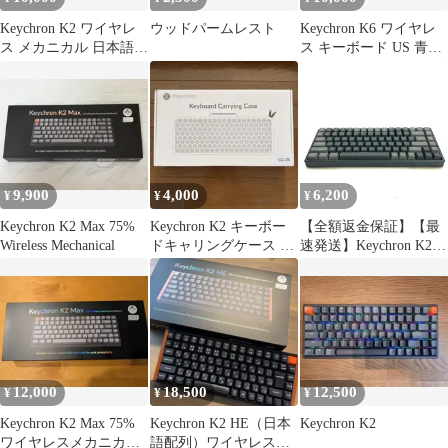
Keychron K2 ワイヤレ
ウッドパームレスト
Keychron K6 ワイヤレ
ス メカニカル 日本語配
ス キーボード US 青軸
列 赤軸 アルミフレーム
ノンバックライト
9,900
4,000
6,200
¥
¥
¥
Keychron K2 Max 75%
Keychron K2 キーボー
【全額返金保証】【最
Wireless Mechanical
ドキャリングケース 新
速発送】Keychron K2
品未開封 キークロン
Wireless Mechanical
Keyboard K2C2 美品 動
作確認済
12,000
18,500
12,500
¥
¥
¥
Keychron K2 Max 75%
Keychron K2 HE（日本
Keychron K2
ワイヤレスメカニカル
語配列）ワイヤレスキ