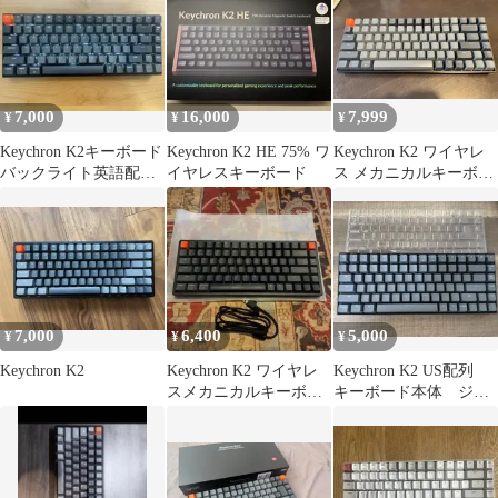
7,000
16,000
7,999
¥
¥
¥
Keychron K2キーボード
Keychron K2 HE 75% ワ
Keychron K2 ワイヤレ
バックライト英語配列
イヤレスキーボード
ス メカニカルキーボー
純正パームレスト付
ド 本体
7,000
6,400
5,000
¥
¥
¥
Keychron K2
Keychron K2 ワイヤレ
Keychron K2 US配列
スメカニカルキーボー
キーボード本体 ジャ
ド
ンク品 キークロン