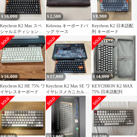
16,000
2,500
8,900
¥
¥
¥
Keychron K2 Max スペ
Kelowna キーボードバ
Keychron K2 日本語配
シャルエディション
ッグ ケース
列 キーボード
静音バナナ
16,000
17,000
14,000
¥
¥
¥
Keychron K2 HE 75% ワ
Keychron K2 Max SE ワ
KEYCHRON K2 MAX
イヤレスキーボード
イヤレスメカニカルキ
75% 日本語配列
ーボード 本体
6,000
13,900
6,500