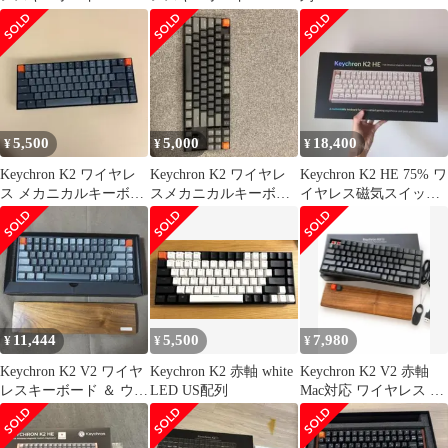
列
5,500
5,000
18,400
¥
¥
¥
Keychron K2 ワイヤレ
Keychron K2 ワイヤレ
Keychron K2 HE 75% ワ
ス メカニカルキーボー
スメカニカルキーボー
イヤレス磁気スイッチ
ド 本体
ド 本体 最終価格
キーボード 本体
11,444
5,500
7,980
¥
¥
¥
Keychron K2 V2 ワイヤ
Keychron K2 赤軸 white
Keychron K2 V2 赤軸
レスキーボード ＆ ウッ
LED US配列
Mac対応 ワイヤレス 木
ドパームレスト
製パームレスト付