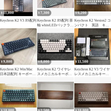
11,000
7,300
6,200
¥
¥
¥
Keychron K2 V3 JIS配列
Keychron K2 JIS配列 茶
Keychron K2 Version2 コ
軸 whiteLEDバックライ
ンパクト 英語 キー
ト
ボード 赤軸
9,800
8,000
11,500
¥
¥
¥
Keychron K2 Win/Mac
Keychron K2 ワイヤレ
Keychron K2 V3 ワイヤ
日本語配列 キーボード
スメカニカルキーボー
レスメカニカルキーボ
本体
ド 本体
ード 本体 JIS 赤軸
10,000
2,500
10,000
¥
¥
¥