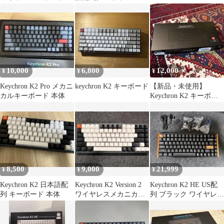
キーボード【QMK】
ーボード 黒 木製サイド
10,000
6,800
12,000
¥
¥
¥
Keychron K2 Pro メカニ
keychron K2 キーボード
【新品・未使用】
カルキーボード 本体
Keychron K2 キーボー
ド 本体
8,500
9,000
21,999
¥
¥
¥
Keychron K2 日本語配
Keychron K2 Version 2
Keychron K2 HE US配
列 キーボード 本体
ワイヤレスメカニカル
列 ブラック ワイヤレス
キーボード赤軸
キーボード