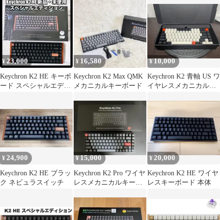
V1、ASUS Q1/ PROと
互換性あり K2/ K2バー
ジョン2/ キーボードケ
ース、84キーポータブ
ルキーボード用ハード
シェルトラベルキャリ
23,000
16,580
10,000
¥
¥
¥
ーケース、Keych
Keychron K2 HE キーボ
Keychron K2 Max QMK
Keychron K2 青軸 US ワ
ード スペシャルエディ
メカニカルキーボード
イヤレスメカニカルキ
ション US配列
ーボード
24,900
15,000
20,000
¥
¥
¥
Keychron K2 HE ブラッ
Keychron K2 Pro ワイヤ
Keychron K2 HE ワイヤ
ク ネビュラスイッチ
レスメカニカルキーボ
レスキーボード 本体
ード（US配列、赤軸）