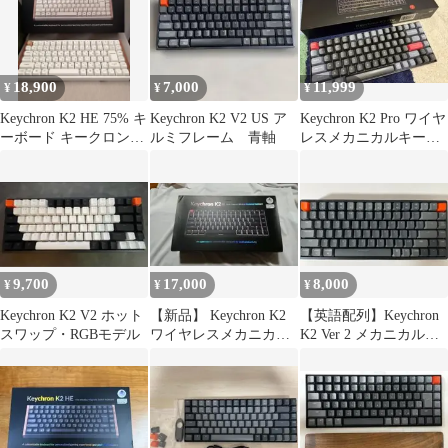
18,900
7,000
11,999
¥
¥
¥
Keychron K2 HE 75% キ
Keychron K2 V2 US ア
Keychron K2 Pro ワイヤ
ーボード キークロン
ルミフレーム 青軸
レスメカニカルキーボ
ラピッドトリガー
ード 本体
9,700
17,000
8,000
¥
¥
¥
Keychron K2 V2 ホット
【新品】 Keychron K2
【英語配列】Keychron
スワップ・RGBモデル
ワイヤレスメカニカル
K2 Ver 2 メカニカルキ
キーボード 茶軸
ーボード本体【赤軸】