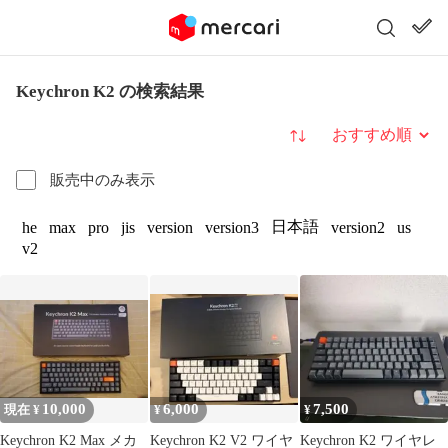
Keychron K2 の検索結果
並び替え
販売中のみ表示
日本語
he
max
pro
jis
version
version3
version2
us
v2
10,000
6,000
7,500
現在 ¥
¥
¥
Keychron K2 Max メカ
Keychron K2 V2 ワイヤ
Keychron K2 ワイヤレ