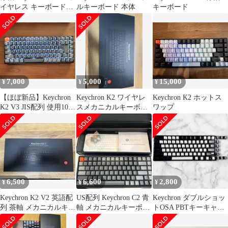
イヤレス キーボード
ルキーボード 本体
キーボード
JIS K2-A1
7,000
5,000
15,000
¥
¥
¥
【ほぼ新品】Keychron
Keychron K2 ワイヤレ
Keychron K2 ホットス
K2 V3 JIS配列 使用10分
スメカニカルキーボー
ワップ
付属品完備
ド
6,500
6,600
2,800
¥
¥
¥
Keychron K2 V2 英語配
US配列 Keychron C2 青
Keychron ダブルショッ
列 茶軸 メカニカルキー
軸 メカニカルキーボー
トOSA PBTキーキャッ
ボード
ド
プセット