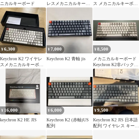
ニカルキーボード
レスメカニカルキーボ
ス メカニカルキーボー
ード 本体
ド 日本語配列
6,300
7,000
8,500
¥
¥
¥
Keychron K2 ワイヤレ
Keychron K2 青軸 jis
メカニカルキーボード
スメカニカルキーボー
Keychron K2非バックラ
ド 本体
イト アルミニウムフレ
ーム
16,000
6,000
9,500
¥
¥
¥
keychron K2 HE JIS
Keychron K2 (赤軸)US
Keychron K2 JIS 日本語
配列
配列 ワイヤレス キーボ
ード K2A1