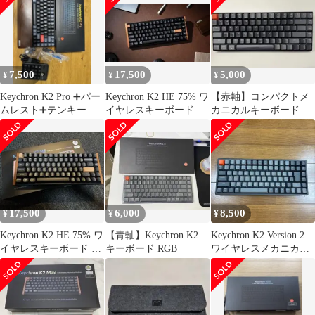
7,500
17,500
5,000
¥
¥
¥
Keychron K2 Pro ➕パー
Keychron K2 HE 75% ワ
【赤軸】コンパクトメ
ムレスト➕テンキー
イヤレスキーボード
カニカルキーボード
【付属品&箱有】
【Keychron K2】
17,500
6,000
8,500
¥
¥
¥
Keychron K2 HE 75% ワ
【青軸】Keychron K2
Keychron K2 Version 2
イヤレスキーボード 本
キーボード RGB
ワイヤレスメカニカル
体【付属品&箱有】
キーボード