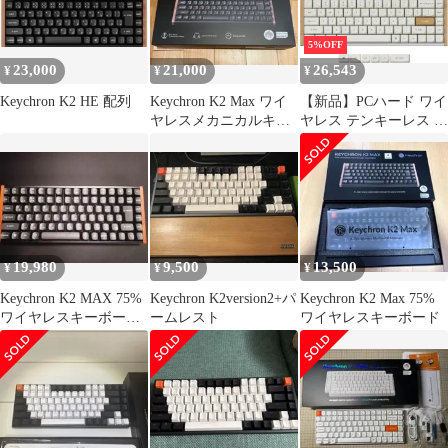
5%OFF
23,000
21,000
26,543
¥
¥
¥
Keychron K2 HE 配列
Keychron K2 Max ワイ
【新品】PCハード ワイ
ヤレスメカニカルキー
ヤレス テンキーレス カ
ボード
スタム・メカニカルキ
ーボード Keychron K2
HE スペシャルエディ
ション マグネットスイ
ッチ搭載 QMK (84キー/
英語配列/ホワイト)
[K2H-Q1-US]
19,980
9,500
13,500
¥
¥
¥
Keychron K2 MAX 75%
Keychron K2version2+パ
Keychron K2 Max 75%
ワイヤレスキーボード
ームレスト
ワイヤレスキーボード
(カバー付)