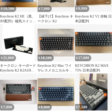
19,500
7,980
9,999
¥
¥
¥
Keychron K2 HE（黒、
【値下げ】Keychron キ
Keychron K2 V2 赤軸 日
JIS配列）磁気スイッチ
ークロン K2
本語配列
式75%キーボード
11,060
18,500
17,000
¥
¥
¥
キークロン キーボード
Keychron K2 Max ワイ
KEYCHRON K2 MAX
Keychron K2 K2A1H
ヤレスメカニカルキー
75% 日本語配列
Keychron
ボード JIS配列 茶軸
7,800
8,000
7,500
¥
¥
¥