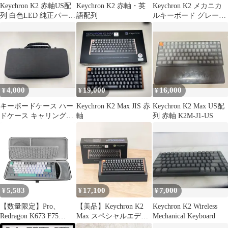
Keychron K2 赤軸US配
Keychron K2 赤軸・英
Keychron K2 メカニカ
列 白色LED 純正パーム
語配列
ルキーボード グレー、
レスト付
RGB ライト付き
4,000
19,000
16,000
¥
¥
¥
キーボードケース ハー
Keychron K2 Max JIS 赤
Keychron K2 Max US配
ドケース キャリングケ
軸
列 赤軸 K2M-J1-US
ース Geekria 75%
5,583
17,100
7,000
¥
¥
¥
【数量限定】Pro、
【美品】Keychron K2
Keychron K2 Wireless
Redragon K673 F75
Max スペシャルエディ
Mechanical Keyboard
75%、AULA Azoth ROG
ション バナナ軸