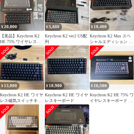
20,000
5,800
18,400
¥
¥
¥
【美品】Keychron K2
Keychron K2 ver2 US配
Keychron K2 Max スペ
HE 75% ワイヤレスキ
列
シャルエディション JIS
ーボード 日本語配列
茶軸 75%
13,000
18,900
16,500
¥
¥
¥
Keychron K2 HE ワイヤ
Keychron K2 HE ワイヤ
Keychron K2 HE 75% ワ
レス磁気スイッチキー
レスキーボード
イヤレスキーボード ブ
ボード 本体
ラック