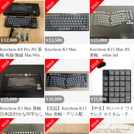
QMK/VIA JIS 赤軸
良）
12,000
13,500
15,000
¥
¥
¥
Keychron K8 Pro JIS 茶
Keychron K3 Max
Keychron K15 Max JIS
軸 有線/無線 Mac/Win対
茶軸 white led
応
15,000
16,000
11,800
¥
¥
¥
Keychron K3 Max 茶軸
【完品】Keychron K15
【中古】PCハード ワイ
日本語JISかな印字なし
Max 赤軸・アリス配
ヤレス カスタム・テン
列・日本語配列
キー Keychron K0 Max
QMK (27キー/赤軸/ブラ
ック＆グレー) [K0M-