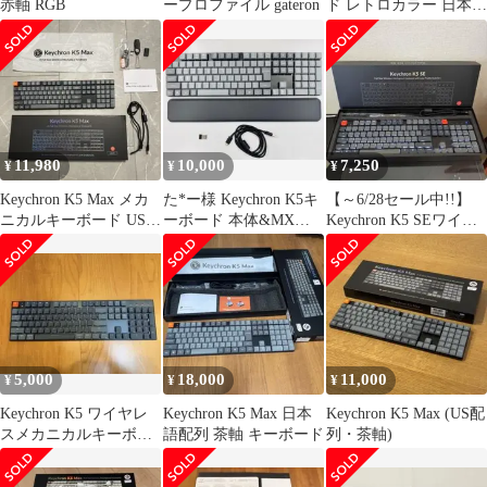
赤軸 RGB
ープロファイル gateron
ド レトロカラー 日本語
配列 バナナ軸
11,980
10,000
7,250
¥
¥
¥
Keychron K5 Max メカ
た*ー様 Keychron K5キ
【～6/28セール中!!】
ニカルキーボード US配
ーボード 本体&MXパ
Keychron K5 SEワイヤ
列
ームレスト
レスキーボード
5,000
18,000
11,000
¥
¥
¥
Keychron K5 ワイヤレ
Keychron K5 Max 日本
Keychron K5 Max (US配
スメカニカルキーボー
語配列 茶軸 キーボード
列・茶軸)
ド 本体