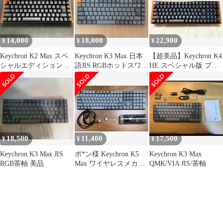
H1]
14,000
18,000
22,980
¥
¥
¥
Keychron K2 Max スペ
Keychron K3 Max 日本
【超美品】Keychron K4
シャルエディション
語JIS RGBホットスワッ
HE スペシャル版 ブラ
75% 赤軸 JIS配列
プ おまけ付き
ック 日本語配列+α
18,500
11,400
17,500
¥
¥
¥
Keychron K3 Max JIS
ポ*ン様 Keychron K5
Keychron K3 Max
RGB茶軸 美品
Max ワイヤレスメカニ
QMK/VIA JIS/茶軸
カルキーボード