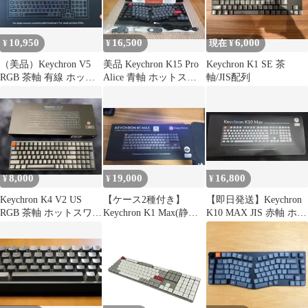
10,950
16,500
6,000
¥
¥
現在 ¥
（美品）Keychron V5
美品 Keychron K15 Pro
Keychron K1 SE 茶
RGB 茶軸 有線 ホット
Alice 青軸 ホットスワ
軸/JIS配列
スワップ対応 ノブ付き
ップ対応
8,000
19,000
16,800
¥
¥
¥
Keychron K4 V2 US
【ケース2種付き】
【即日発送】Keychron
RGB 茶軸 ホットスワッ
Keychron K1 Max(静音
K10 MAX JIS 赤軸 ホッ
プ 対応
赤軸)日本語レイアウト
トスワップ対応