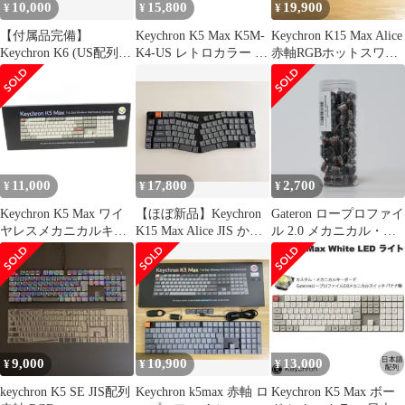
10,000
15,800
19,900
¥
¥
¥
【付属品完備】
Keychron K5 Max K5M-
Keychron K15 Max Alice
Keychron K6 (US配列/
K4-US レトロカラー ワ
赤軸RGBホットスワッ
茶軸/アルミ) ＋ 専用ケ
イヤレス キーボード
プ 新品同様
ース
PC周辺機器 中古 良好
K11488229
11,000
17,800
2,700
¥
¥
¥
Keychron K5 Max ワイ
【ほぼ新品】Keychron
Gateron ロープロファイ
ヤレスメカニカルキー
K15 Max Alice JIS かな
ル 2.0 メカニカル・ス
ボード US配列 ※中古
なし 茶軸
イッチ 茶軸 110個入
美品
9,000
10,900
13,000
¥
¥
¥
keychron K5 SE JIS配列
Keychron k5max 赤軸 ロ
Keychron K5 Max ボー