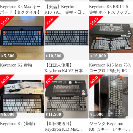
Keychron K5 Max キー
【美品】Keychron
Keychron K8 K8J1-JIS
ボード【タクタイル】
K10（A1）赤軸 - 日本
赤軸 ホットスワップ対
語配列｜White LED
応 日本語配列
5,500
10,500
16,800
¥
¥
¥
Keychron K2 赤軸
【ほぼ未使用】
Keychron K15 Max 75%
Keychron K4 V2 日本語
ロープロ JIS配列 RGB
配列 赤軸 RGB アルミ
赤軸
6,000
11,500
1,000
¥
¥
¥
Keychron K2 (茶軸)
【即日発送可】
ジャンク Keychron
Keychron K13 Max
K8（Sキー・F4キー不