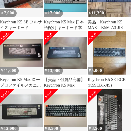
7,000
17,900
11,300
¥
¥
¥
Keychron K5 SE フルサ
Keychron K5 Max 日本
美品 Keychron K5
イズキーボード
語配列 キーボード本体
MAX K5M-A3-JIS
静音赤軸 キークロン
11,000
13,000
5,000
¥
¥
¥
Keychron K5 Max ロー
【美品・付属品完備】
Keychron K5 SE RGB
プロファイルメカニカ
Keychron K5 Max
(K5SEB1-JIS)
ル茶軸 日本語配列
12,000
8,500
8,500
¥
¥
¥