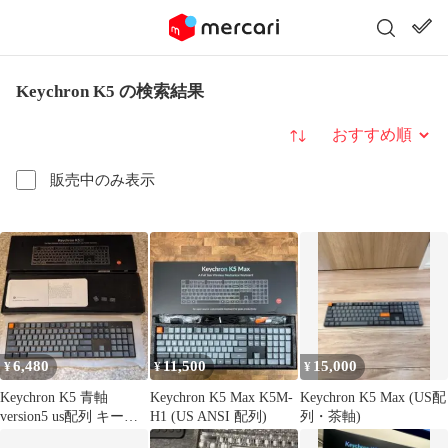
Keychron K5 の検索結果
並び替え
販売中のみ表示
6,480
11,500
15,000
¥
¥
¥
Keychron K5 青軸
Keychron K5 Max K5M-
Keychron K5 Max (US配
version5 us配列 キーボ
H1 (US ANSI 配列)
列・茶軸)
ード