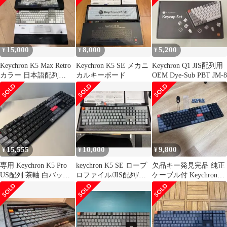
15,000
8,000
5,200
¥
¥
¥
Keychron K5 Max Retro
Keychron K5 SE メカニ
Keychron Q1 JIS配列用
カラー 日本語配列
カルキーボード
OEM Dye-Sub PBT JM-8
100%キーボード
15,555
10,000
9,800
¥
¥
¥
専用 Keychron K5 Pro
keychron K5 SE ロープ
欠品キー発見完品 純正
US配列 茶軸 白バック
ロファイル/JIS配列/青
ケーブル付 Keychron
ライト 完備品
軸/白LED
K5 Pro 赤軸 英語配列