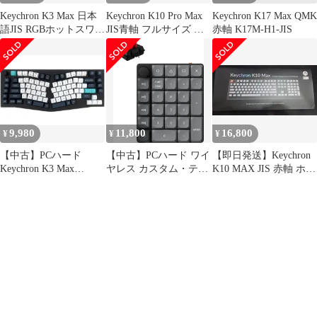
Keychron K3 Max 日本
Keychron K10 Pro Max
Keychron K17 Max QMK
語JIS RGBホットスワッ
JIS青軸 フルサイズ ホ
赤軸 K17M-H1-JIS
プ おまけ付き
ットスワップ
9,980
11,800
16,800
¥
¥
¥
【中古】PCハード
【中古】PCハード ワイ
【即日発送】Keychron
Keychron K3 Max
ヤレス カスタム・テン
K10 MAX JIS 赤軸 ホッ
QMK/VIA ワイヤレスカ
キー Keychron K0 Max
トスワップ対応
スタムメカニカルキー
QMK (27キー/赤軸/ブラ
ボード(日本語配
ック＆グレー) [K0M-
列/RGB/赤軸)[K3M-H1-
H1]
JIS]