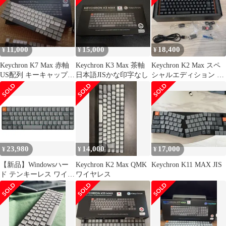
11,000
15,000
18,400
¥
¥
¥
Keychron K7 Max 赤軸
Keychron K3 Max 茶軸
Keychron K2 Max スペ
US配列 キーキャップ付
日本語JISかな印字なし
シャルエディション JIS
き
茶軸 75%
23,980
14,000
17,000
¥
¥
¥
【新品】Windowsハー
Keychron K2 Max QMK
Keychron K11 MAX JIS
ド テンキーレス ワイヤ
ワイヤレス
レス カスタム・メカニ
カルキーボード
Keychron K7 Max
QMK/VIA (71キー/日本
語配列(かな印字無し)/