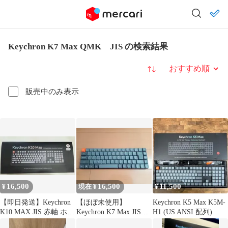
Keychron K7 Max QMK JIS の検索結果
並び替え
販売中のみ表示
16,500
16,500
11,500
¥
現在 ¥
¥
【即日発送】Keychron
【ほぼ未使用】
Keychron K5 Max K5M-
K10 MAX JIS 赤軸 ホッ
Keychron K7 Max JIS配
H1 (US ANSI 配列)
トスワップ対応
列 サイレント赤軸 かな