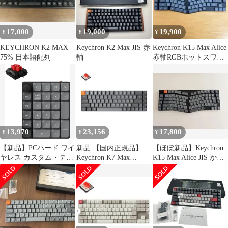
17,000
19,000
19,900
¥
¥
¥
KEYCHRON K2 MAX
Keychron K2 Max JIS 赤
Keychron K15 Max Alice
75% 日本語配列
軸
赤軸RGBホットスワッ
プ 新品同様
13,970
23,156
17,800
¥
¥
¥
【新品】PCハード ワイ
新品 【国内正規品】
【ほぼ新品】Keychron
ヤレス カスタム・テン
Keychron K7 Max
K15 Max Alice JIS かな
キー Keychron K0 Max
QMK/VIA対応薄型ワイ
なし 茶軸
QMK (27キー/赤軸/ブラ
ヤレス・カスタムメカ
ック＆グレー) [K0M-
ニカルキーボード
H1]
2.4GH/Bluetooth/有線対
応 65% JISレイアウト
White LEDライト ロー
プロファイルGateronメ