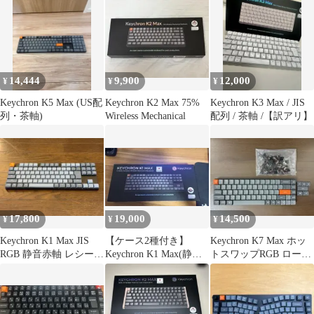
無
14,444
9,900
12,000
¥
¥
¥
Keychron K5 Max (US配
Keychron K2 Max 75%
Keychron K3 Max / JIS
列・茶軸)
Wireless Mechanical
配列 / 茶軸 /【訳アリ】
17,800
19,000
14,500
¥
¥
¥
Keychron K1 Max JIS
【ケース2種付き】
Keychron K7 Max ホッ
RGB 静音赤軸 レシーバ
Keychron K1 Max(静音
トスワップRGB ロープ
ー付
赤軸)日本語レイアウト
ロファイル