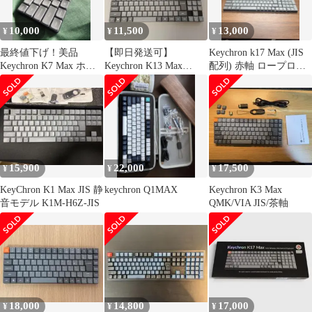
赤軸/RGBライト)
[K7M-H6V-JIS]
10,000
11,500
13,000
¥
¥
¥
最終値下げ！美品
【即日発送可】
Keychron k17 Max (JIS
Keychron K7 Max ホッ
Keychron K13 Max
配列) 赤軸 ロープロフ
トスワップ RGBライト
QMK/VIA JIS 赤軸
ァイル
15,900
22,000
17,500
¥
¥
¥
KeyChron K1 Max JIS 静
keychron Q1MAX
Keychron K3 Max
音モデル K1M-H6Z-JIS
QMK/VIA JIS/茶軸
18,000
14,800
17,000
¥
¥
¥