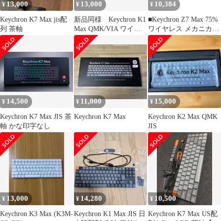
13,000
13,000
10,384
¥
¥
¥
カニカルスイッチ
Keychron K7 Max jis配
新品同様 Keychron K1
■Keychron Z7 Max 75%
列 茶軸
Max QMK/VIA ワイヤ
ワイヤレス メカニカル
レス ｜日本語
キーボード QMK VIA
Bluetooth 2.4GHz USB-C
アルミボディ 付属品完
備2635040,2635040
14,500
11,000
15,000
¥
¥
¥
Keychron K7 Max JIS 茶
Keychron K7 Max
Keychron K2 Max QMK
軸 かな印字なし
JIS
13,000
14,280
10,500
¥
¥
¥
Keychron K3 Max (K3M-
Keychron K1 Max JIS 日
Keychron K7 Max US配