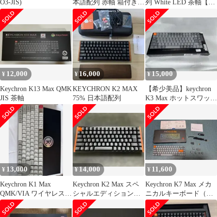
O3-JIS)
本語配列 赤軸 箱付き
列 White LED 茶軸【美
美品
品】
12,000
16,000
15,000
¥
¥
¥
Keychron K13 Max QMK
KEYCHRON K2 MAX
【希少美品】keychron
JIS 茶軸
75% 日本語配列
K3 Max ホットスワップ
対応
13,000
14,000
11,600
¥
¥
¥
Keychron K1 Max
Keychron K2 Max スペ
Keychron K7 Max メカ
QMK/VIA ワイヤレス
シャルエディション
ニカルキーボード（US
カスタム
75% 赤軸 JIS配列
ANSI 配列）