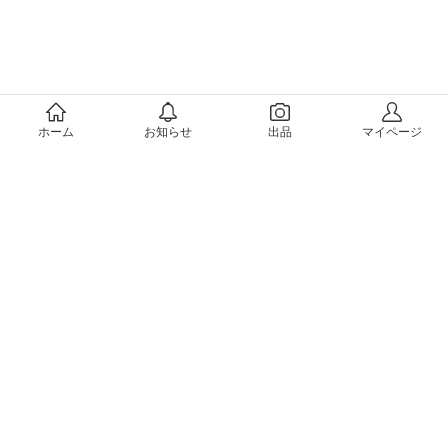
メルカリについて
ホーム
お知らせ
出品
マイページ
会社概要（運営会社）
採用情報
プレスリリース
公式ブログ
プレスキット
メルカリUS
メルカリShops
m department（エムデパ）
ヘルプ
ヘルプセンター（ガイド・お問い合わせ）
メルカリShopsでショップを開設する
メルカリShops ショップ管理画面にログイン
メルカリShops出店者向けガイド
お問い合わせ一覧