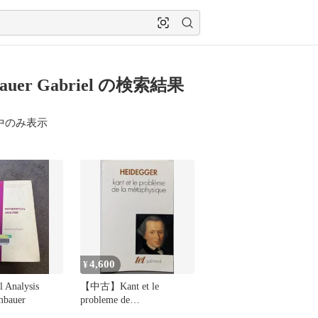
auer Gabriel の検索結果
中のみ表示
4,600
¥
l Analysis
【中古】Kant et le
mbauer
probleme de
lametaphysique／Martin