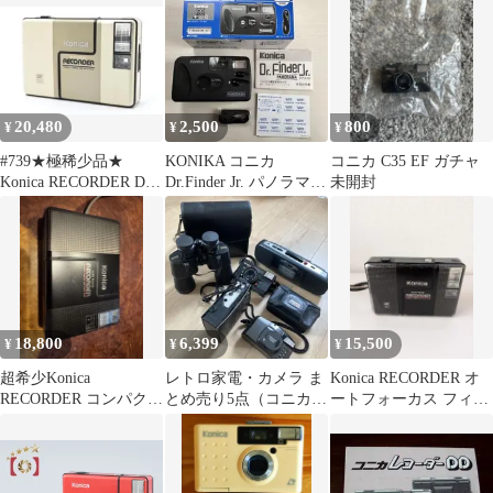
20,480
2,500
800
¥
¥
¥
#739★極稀少品★
KONIKA コニカ
コニカ C35 EF ガチャ
Konica RECORDER DX
Dr.Finder Jr. パノラマ撮
未開封
フィルムカメラ
影専用カメラ レトロ
18,800
6,399
15,500
¥
¥
¥
超希少Konica
レトロ家電・カメラ ま
Konica RECORDER オ
RECORDER コンパクト
とめ売り5点（コニカ/
ートフォーカス フィル
フィルムカメラ ジャ
オリンパス/ソニー/アイ
ムカメラ ジャンク品
ンク
ワ/双眼鏡）