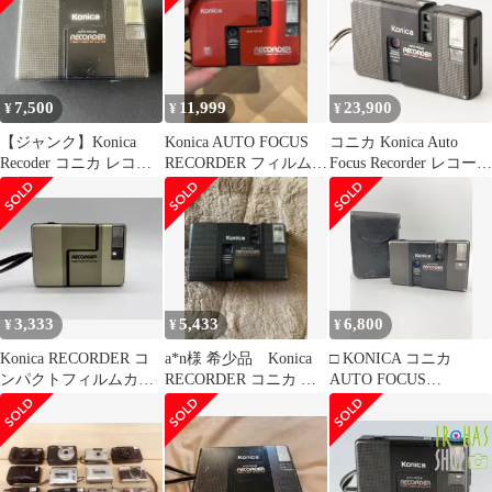
7,500
11,999
23,900
¥
¥
¥
【ジャンク】Konica
Konica AUTO FOCUS
コニカ Konica Auto
Recoder コニカ レコー
RECORDER フィルムカ
Focus Recorder レコーダ
ダー フィルムカメラ
メラ ジャンク品
ー Hexanon 24mm f/4 ブ
ラック ハーフコンパク
トカメラ
3,333
5,433
6,800
¥
¥
¥
Konica RECORDER コ
a*n様 希少品 Konica
□ KONICA コニカ
ンパクトフィルムカメ
RECORDER コニカ レ
AUTO FOCUS
ラ 35mm ジャンク品
コーダー フィルムカ
RECORDER フィルムカ
メラ