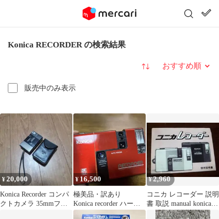
Konica RECORDER の検索結果
並び替え
販売中のみ表示
20,000
16,500
2,960
¥
¥
¥
Konica Recorder コンパ
極美品・訳あり
コニカ レコーダー 説明
クトカメラ 35mmフィ
Konica recorder ハーフ
書 取説 manual konica
ルム
フィルムカメラ
recorder