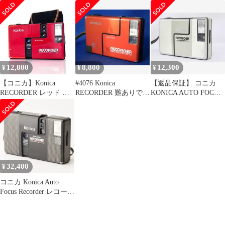
メラ
White フィルムカメラ
#T651D
12,800
8,800
12,300
¥
¥
¥
【コニカ】Konica
#4076 Konica
【返品保証】 コニカ
RECORDER レッド フ
RECORDER 難ありでも
KONICA AUTO FOCUS
ィルムカメラ #U247
動作確認済み
RECORDER HEXANON
24mm F4 コンパクトカ
メラ v8880
32,400
¥
コニカ Konica Auto
Focus Recorder レコーダ
ー Hexanon 24mm F4 ハ
ーフコンパクトカメラ