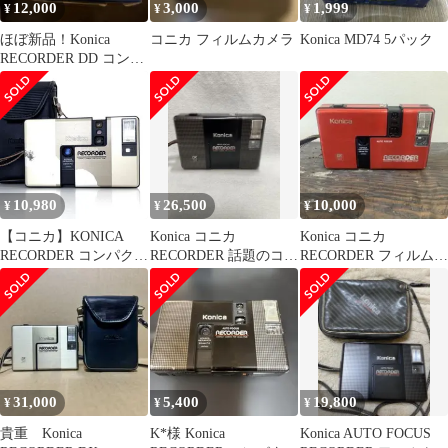
12,000
3,000
1,999
¥
¥
¥
ほぼ新品！Konica
コニカ フィルムカメラ
Konica MD74 5パック
RECORDER DD コンパ
クトフィルムカメラ
10,980
26,500
10,000
¥
¥
¥
【コニカ】KONICA
Konica コニカ
Konica コニカ
RECORDER コンパクト
RECORDER 話題のコン
RECORDER フィルムカ
フィルムカメラ #T726B
パクトハーフサイズカ
メラ 本体
メラです
31,000
5,400
19,800
¥
¥
¥
貴重 Konica
K*様 Konica
Konica AUTO FOCUS