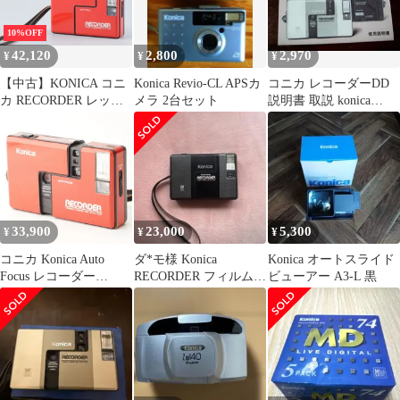
10%OFF
42,120
2,800
2,970
¥
¥
¥
【中古】KONICA コニ
Konica Revio-CL APSカ
コニカ レコーダーDD
カ RECORDER レッド
メラ 2台セット
説明書 取説 konica
コンパクトフィルムカ
recorder dd
メラ
33,900
23,000
5,300
¥
¥
¥
コニカ Konica Auto
ダ*モ様 Konica
Konica オートスライド
Focus レコーダー
RECORDER フィルムカ
ビューアー A3-L 黒
Recorder レッド
メラ 本体
Hexanon 24mm F4