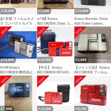
28,000
5,500
54,000
¥
¥
¥
あ*き様 フィルムカメ
w*4様 Konica
Konica Recorder 35mm
ラ コンパクトカメラ ま
RECORDER 35mm コン
Half Frame Camera
とめ売り.
パクトフィルムカメラ
#59709D5
12,800
24,000
5,000
¥
¥
¥
#3398 Konica
【中古】 Konica
【ジャンク品】 Konica
RECORDER 動作品と非
RECORDER HEXANON
RECORDER フィルムカ
動作品 2台で
24ｍｍ F4 コニカ レコ
メラ
ーダー 赤 テスト用フィ
ルムにて確認済 ケース
付
7,000
24,800
8,500
¥
¥
¥