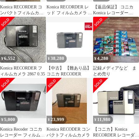
Konica RECORDER コ
Konica RECORDER レ
【返品保証】 コニカ
ンパクトフィルムカメ
ッド フィルムカメラ ハ
Konica レコーダー
ラ 本体ジャンク品
ーフサイズ
Recorder 24mm F4 コン
パクトカメラ v5503
6,552
38,280
4,280
¥
¥
¥
Konica RECORDER フ
【中古】 【難あり品】
記録メディアなど ま
ィルムカメラ 2867 0.35
コニカ RECODER
とめ売り
5,000
23,999
11,980
¥
¥
¥
Konica Recoder コニカ
Konica RECODER コン
【コニカ】Konica
レコーダー フィルムカ
パクトフィルムカメラ
RECORDER レコーダー