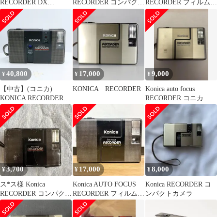
RECORDER DX
RECORDER コンパクト
RECORDER フィルムカ
AUTODATE 動作完動
フィルムカメラ 本体
メラ コニカ
品 美品
40,800
17,000
9,000
¥
¥
¥
【中古】(コニカ)
KONICA RECORDER
Konica auto focus
KONICA RECORDER
RECORDER コニカ
24/4
3,700
17,000
8,000
¥
¥
¥
ス*ス様 Konica
Konica AUTO FOCUS
Konica RECORDER コ
RECORDER コンパクト
RECORDER フィルムカ
ンパクトカメラ
フィルムカメラ 本体
メラ コニカ