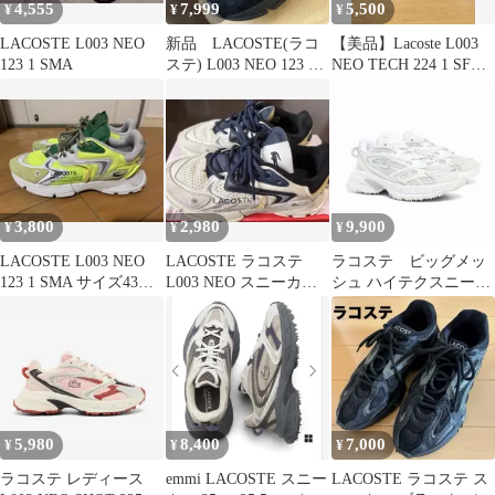
4,555
7,999
5,500
¥
¥
¥
LACOSTE L003 NEO
新品 LACOSTE(ラコ
【美品】Lacoste L003
123 1 SMA
ステ) L003 NEO 123 1
NEO TECH 224 1 SFA
SMA
ラコステ
3,800
2,980
9,900
¥
¥
¥
LACOSTE L003 NEO
LACOSTE ラコステ
ラコステ ビッグメッ
123 1 SMA サイズ43
L003 NEO スニーカー
シュ ハイテクスニーカ
28cm前後
24cm
ー ホワイト
5,980
8,400
7,000
¥
¥
¥
ラコステ レディース
emmi LACOSTE スニー
LACOSTE ラコステ ス