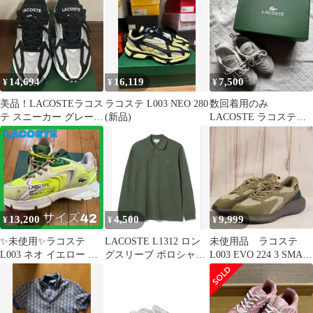
14,694
16,119
7,500
¥
¥
¥
美品！LACOSTEラコス
ラコステ L003 NEO 280
数回着用のみ
テ スニーカー グレー×
(新品)
LACOSTE ラコステ
シルバー23.0㎝
ホワイト スニーカー
23.5
13,200
4,500
9,999
¥
¥
¥
✨未使用✨ラコステ
LACOSTE L1312 ロン
未使用品 ラコステ
L003 ネオ イエロー オ
グスリーブ ポロシャ
L003 EVO 224 3 SMA
フホワイト カジュアル
ツ サイズ3
25cm
シューズ