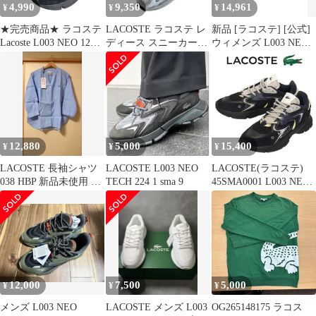
4,990
9,350
14,961
¥
¥
¥
★完売商品★ ラコステ
LACOSTE ラコステ レ
新品 [ラコステ] [公式]
Lacoste L003 NEO 123 1
ディース スニーカー
ウィメンズ L003 NEO
SFA 【25.5cm】
SIZE 24cm L003 2K24
TECH 224 1
124 1 SFA ホワイト
SFA48SFA00876H33
12,880
5,000
15,400
¥
¥
¥
LACOSTE 長袖シャツ
LACOSTE L003 NEO
LACOSTE(ラコステ)
038 HBP 新品未使用 値
TECH 224 1 sma 9
45SMA0001 L003 NEO
下げ
123 1 SMA メンズ スニ
ーカー 075ブラックxネ
イビー LC342 UK9-約
27.0cm
12,000
7,500
5,000
¥
¥
¥
メンズ L003 NEO
LACOSTE メンズ L003
OG265148175 ラコス