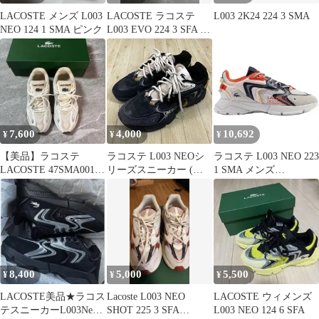
LACOSTE メンズ L003
LACOSTE ラコステ
L003 2K24 224 3 SMA
NEO 124 1 SMA ピンク
L003 EVO 224 3 SFA ロ
ーカット スニーカー
size24ｃｍ/白 ■■◎レデ
ィース
7,600
4,000
10,692
¥
¥
¥
【美品】ラコステ
ラコステ L003 NEOシ
ラコステ L003 NEO 223
LACOSTE 47SMA0013
リーズスニーカー (ネ
1 SMA メンズ
26.5 箱付き
イビー/26.5)
27.0cm(UK9) オレンジ
#46SMA0003-1U2
LACOSTE 新品 未使用
8,400
5,000
5,500
¥
¥
¥
LACOSTE美品★ラコス
Lacoste L003 NEO
LACOSTE ウィメンズ
テスニーカーL003Neo
SHOT 225 3 SFA
L003 NEO 124 6 SFA