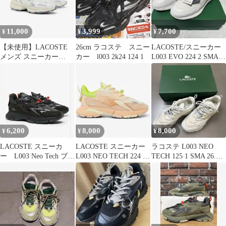
11,000
3,999
7,700
¥
¥
¥
【未使用】LACOSTE
26cm ラコステ スニー
LACOSTE/スニーカー
メンズ スニーカー
カー l003 2k24 124 1
L003 EVO 224 2 SMA
L003 2K24 28cm箱付き
27cm
6,200
8,000
8,000
¥
¥
¥
LACOSTE スニーカ
LACOSTE スニーカー
ラコステ L003 NEO
ー L003 Neo Tech ブラ
L003 NEO TECH 224 1
TECH 125 1 SMA 26.0
ック/オレンジ
SFA
スニーカー