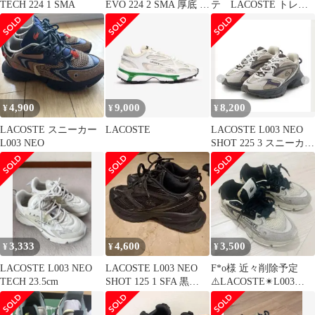
TECH 224 1 SMA
EVO 224 2 SMA 厚底 ス
テ LACOSTE トレー
ニーカー
ナー 緑 FR4 US M
4,900
9,000
8,200
¥
¥
¥
LACOSTE スニーカー
LACOSTE
LACOSTE L003 NEO
L003 NEO
SHOT 225 3 スニーカ
ー emmi
3,333
4,600
3,500
¥
¥
¥
LACOSTE L003 NEO
LACOSTE L003 NEO
F*o様 近々削除予定
TECH 23.5cm
SHOT 125 1 SFA 黒
⚠️LACOSTE✴︎L003
24cm
NEO 123 1 SFA