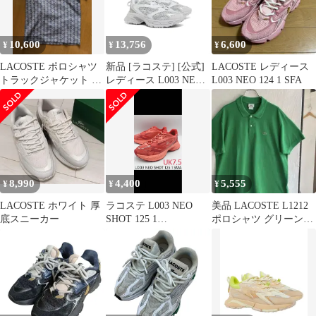
10,600
13,756
6,600
¥
¥
¥
LACOSTE ポロシャツ
新品 [ラコステ] [公式]
LACOSTE レディース
トラックジャケット レ
レディース L003 NEO
L003 NEO 124 1 SFA
ア
SHOT 125 1
SFA49SFA000708C4
8,990
4,400
5,555
¥
¥
¥
LACOSTE ホワイト 厚
ラコステ L003 NEO
美品 LACOSTE L1212
底スニーカー
SHOT 125 1
ポロシャツ グリーン
SMA【26cm】
FA8713