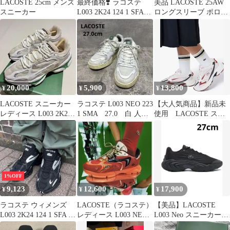
LACOSTE 25cm メンズ
最終価格❣️ ラコステ
美品 LACOSTE 25AW
スニーカー
L003 2K24 124 1 SFA
ロングスリーブ ポロシ
BK 定価2.2万
ャツ L1312LJ 5
20,000
5,900
13,800
¥
¥
¥
LACOSTE スニーカー
ラコステ L003 NEO 223
【大人気商品】新品未
レディース L003 2K24
1 SMA 27.0 白 人
使用 LACOSTE スニ
【22.5cm】
気 スニーカー
ーカー レディース
1%OFF
9,123
12,600
17,900
¥
¥
¥
ラコステ ウィメンズ
LACOSTE（ラコステ）
【美品】LACOSTE
L003 2K24 124 1 SFA 定
レディース L003 NEO
L003 Neo スニーカー
価¥22,000 24cm
123 1 SFA
ブラック