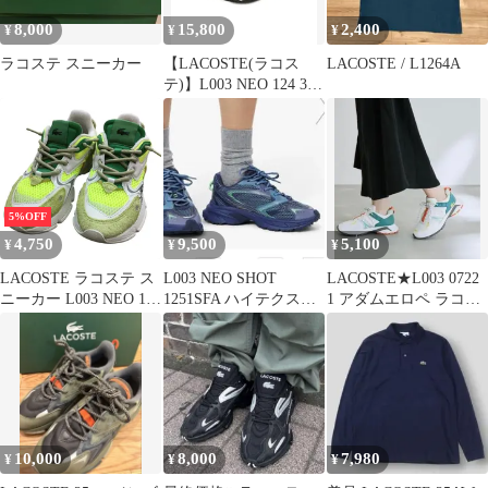
8,000
15,800
2,400
¥
¥
¥
ラコステ スニーカー
【LACOSTE(ラコス
LACOSTE / L1264A
テ)】L003 NEO 124 3
SFA
5%OFF
4,750
9,500
5,100
¥
¥
¥
LACOSTE ラコステ ス
L003 NEO SHOT
LACOSTE★L003 0722
ニーカー L003 NEO 123
1251SFA ハイテクスニ
1 アダムエロペ ラコス
1 SFA ZAPATILLAS
ーカー ブルー 24.5
テ 25cm
L003 中古 Y４
10,000
8,000
7,980
¥
¥
¥