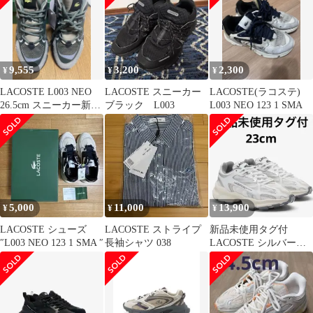
9,555
3,200
2,300
¥
¥
¥
LACOSTE L003 NEO
LACOSTE スニーカー
LACOSTE(ラコステ)
26.5cm スニーカー新
ブラック L003
L003 NEO 123 1 SMA
品 半額以下
5,000
11,000
13,900
¥
¥
¥
LACOSTE シューズ
LACOSTE ストライプ
新品未使用タグ付
″L003 NEO 123 1 SMA ″
長袖シャツ 038
LACOSTE シルバース
ニーカー 23cm