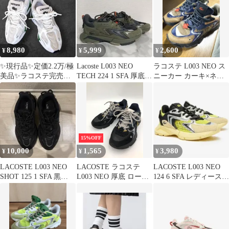
8,980
5,999
2,600
¥
¥
¥
✨現行品✨定価2.2万/極
Lacoste L003 NEO
ラコステ L003 NEO ス
美品✨ラコステ完売
TECH 224 1 SFA 厚底
ニーカー カーキ×ネイ
品 27cm ホワイト/グ
27.5
ビー 24.0cm
リーン
15%OFF
10,000
1,565
3,980
¥
¥
¥
LACOSTE L003 NEO
LACOSTE ラコステ
LACOSTE L003 NEO
SHOT 125 1 SFA 黒
L003 NEO 厚底 ローカ
124 6 SFA レディース
24cm
ット スニーカー
24cm★
sizeUS:6/UK4/ネイビー
■■ レディース