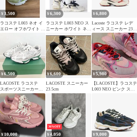
3,500
6,300
6,800
¥
¥
¥
ラコステ L003 ネオ イ
ラコステ L003 NEO ス
Lacoste ラコステ レデ
エロー オフホワイト カ
ニーカー ホワイト ネイ
ィース スニーカー 23.5
ジュアルシューズ
ビー 23.5cm
cm
6,500
6,600
5,980
¥
¥
¥
LACOSTE ラコステ
LACOSTE スニーカー
【LACOSTE】ラコステ
スポーツスニーカー
23.5cm
L003 NEO ピンク スニ
アダムエロペ
ーカー 24cm
23.5cm
36%OFF
10,000
4,050
9,000
¥
¥
¥