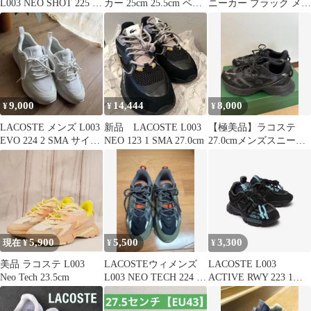
L003 NEO SHOT 225 3
カー 25cm 25.5cm ベー
ニーカー ブラック メン
SFAスニーカー
ジュ グレー
ズ 26.5cm
9,000
14,444
8,000
¥
¥
¥
LACOSTE メンズ L003
新品 LACOSTE L003
【極美品】ラコステ
EVO 224 2 SMA サイズ
NEO 123 1 SMA 27.0cm
27.0cmメンズスニーカ
25.5
ー
5,900
5,500
3,300
現在 ¥
¥
¥
美品 ラコステ L003
LACOSTEウィメンズ
LACOSTE L003
Neo Tech 23.5cm
L003 NEO TECH 224 1
ACTIVE RWY 223 1
SFA
SMA 26cm