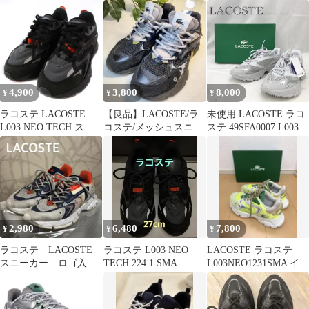
Sneakersスニーカー
Women's
4,900
3,800
8,000
¥
¥
¥
ラコステ LACOSTE
【良品】LACOSTE/ラ
未使用 LACOSTE ラコ
L003 NEO TECH スニ
コステ/メッシュスニー
ステ 49SFA0007 L003
ーカー シューズ UK4
カー/L003NEO/24.5
NEO SHOT 125 1 SFA
ブラック カーキ
ローカット スニーカー
48SFA0087 /BM
24cm ライトグレー レ
ディース 靴 箱付き_233
2,980
6,480
7,800
¥
¥
¥
ラコステ LACOSTE
ラコステ L003 NEO
LACOSTE ラコステ
スニーカー ロゴ入
TECH 224 1 SMA
L003NEO1231SMA イエ
り L003 NEO R
ロー/ホワイト