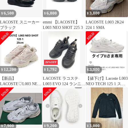
6,500
6,800
3,800
¥
¥
¥
LACOSTE スニーカー
emmi 【LACOSTE】
LACOSTE L003 2K24
ブラック
L003 NEO SHOT 225 3
224 1 SMA
26%OFF
12,200
1,792
3,900
¥
¥
¥
【新品】
LACOSTE ラコステ
【値下げ】Lacoste L003
LACOSTE♡L003 NEO
L003 EVO 124 ランニン
NEO TECH 125 1 スニ
SHOT 125 1 25cm
グ ローカット スニーカ
ーカー
ー sizeUK3.5(23)/黒 ■■
レディース
7,900
9,200
3,000
¥
¥
¥