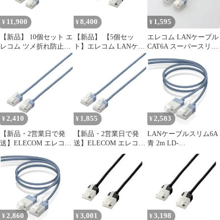
11,900
8,400
1,595
¥
¥
¥
【新品】 10個セット エ
【新品】 【5個セッ
エレコム LANケーブル
レコム ツメ折れ防止ス
ト】エレコム LANケー
CAT6A スーパースリム
ーパースリムLANケー
ブル/CAT6A/スーパー
爪折れ防止 1.5m ブル
ブルCat6A準拠 LD-
スリム/爪折れ防
ー LD-GPASST BU15
GPASST/BU15X10
止/3.0m/ブラック LD-
（1点）
GPASST/BK30X5
2,410
1,855
2,583
¥
¥
¥
【新品・2営業日で発
【新品・2営業日で発
LANケーブルスリム6A
送】ELECOM エレコム
送】ELECOM エレコム
青 2m LD-
LANケーブル／CAT6A
LANケーブル／CAT6A
GPASST/BU20 【エレ
／スーパースリム／爪
／スーパースリム／爪
コム】
折れ防止／7.0m／ブル
折れ防止／3.0m／ブル
ー(LD-GPASST／BU70)
ー(LD-GPASST／BU30)
2,860
3,001
3,198
¥
¥
¥