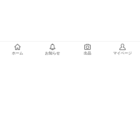
メルカリについて
ホーム
お知らせ
出品
マイページ
会社概要（運営会社）
採用情報
プレスリリース
公式ブログ
プレスキット
メルカリUS
メルカリShops
m department（エムデパ）
ヘルプ
ヘルプセンター（ガイド・お問い合わせ）
メルカリShopsでショップを開設する
メルカリShops ショップ管理画面にログイン
メルカリShops出店者向けガイド