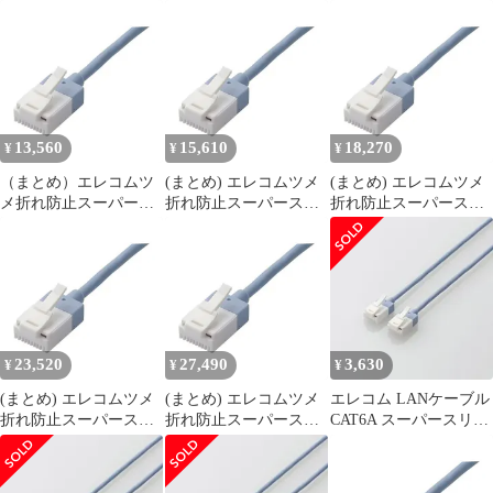
GPASST/BU100 【エレ
リムLANケーブル
リムLANケーブル
コム】
Cat6A準拠 ブルー 2m
Cat6A準拠 ブルー 3m
LD-GPASST/BU20 1本
LD-GPASST/BU30 1本
〔×5セット〕
〔×5セット〕
13,560
15,610
18,270
¥
¥
¥
（まとめ）エレコムツ
(まとめ) エレコムツメ
(まとめ) エレコムツメ
メ折れ防止スーパース
折れ防止スーパースリ
折れ防止スーパースリ
リムLANケーブル
ムLANケーブル Cat6A
ムLANケーブル Cat6A
Cat6A準拠 ブルー 10m
準拠 ブルー 1m LD-
準拠 ブルー 2m LD-
LD-GPASST/BU100 1本
GPASST/BU10 1本
GPASST/BU20 1本
〔×3セット〕
〔×10セット〕
〔×10セット〕
23,520
27,490
3,630
¥
¥
¥
(まとめ) エレコムツメ
(まとめ) エレコムツメ
エレコム LANケーブル
折れ防止スーパースリ
折れ防止スーパースリ
CAT6A スーパースリム
ムLANケーブル Cat6A
ムLANケーブル Cat6A
爪折れ防止 10m ブルー
準拠 ブルー 3m LD-
準拠 ブルー 5m LD-
LD-GPASST BU100 （1
GPASST/BU30 1本
GPASST/BU50 1本
点）