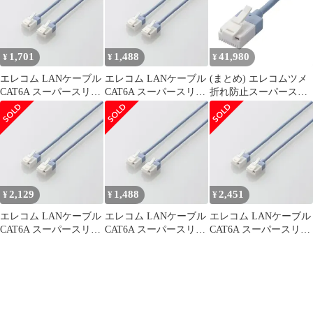
〔×10セット〕
〔×10セット〕
1,701
1,488
41,980
¥
¥
¥
エレコム LANケーブル
エレコム LANケーブル
(まとめ) エレコムツメ
CAT6A スーパースリム
CAT6A スーパースリム
折れ防止スーパースリ
爪折れ防止 2.0m ブル
爪折れ防止 0.5m ブル
ムLANケーブル Cat6A
ー LD-GPASST BU20
ー LD-GPASST BU05
準拠 ブルー 10m LD-
（1点）
（1点）
GPASST/BU100 1本
〔×10セット〕
2,129
1,488
2,451
¥
¥
¥
エレコム LANケーブル
エレコム LANケーブル
エレコム LANケーブル
CAT6A スーパースリム
CAT6A スーパースリム
CAT6A スーパースリム
爪折れ防止 3.0m ブル
爪折れ防止 1.0m ブル
爪折れ防止 5.0m ブル
ー LD-GPASST BU30
ー LD-GPASST BU10
ー LD-GPASST BU50
（1点）
（1点）
（1点）