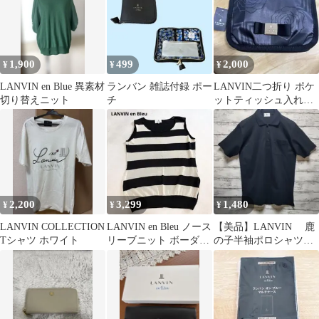
1,900
499
2,000
¥
¥
¥
LANVIN en Blue 異素材
ランバン 雑誌付録 ポー
LANVIN二つ折り ポケ
切り替えニット
チ
ットティッシュ入れ付
き
2,200
3,299
1,480
¥
¥
¥
LANVIN COLLECTION
LANVIN en Bleu ノース
【美品】LANVIN 鹿
Tシャツ ホワイト
リーブニット ボーダー
の子半袖ポロシャツ
38 黒白
ブラック Sサイズ