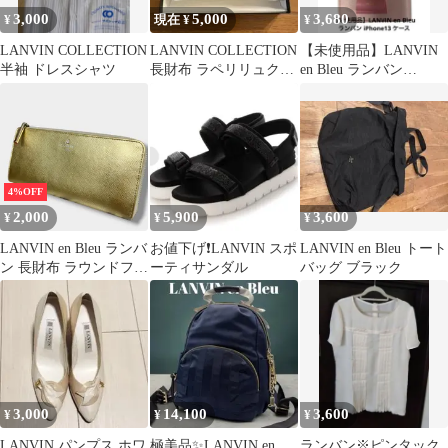
3,000
5,000
3,680
¥
現在 ¥
¥
LANVIN COLLECTION
LANVIN COLLECTION
【未使用品】LANVIN
半袖 ドレスシャツ
長財布 ラペリリュクス
en Bleu ランバン
パース シルバーリボ
iPhone15 ケース
ン
4%OFF
2,000
5,900
3,600
¥
¥
¥
LANVIN en Bleu ランバ
お値下げ❗️LANVIN スポ
LANVIN en Bleu トート
ン 長財布 ラウンドファ
ーティサンダル
バッグ ブラック
スナー レザー ゴールド
3,000
14,100
3,600
¥
¥
¥
LANVIN パンプス ホワ
極美品✨LANVIN en
ランバン※ピンタック