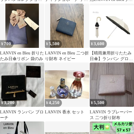
晴雨兼用 50cm ネイビ
ス 3点セット 付録
ッジソールサンダルリ
ー 花
ボン
700
5,500
3,600
¥
¥
¥
LANVIN en Bleu 折りた
LANVIN en Bleu 二つ折
【晴雨兼用折りたたみ
たみ日傘リボン 袋のみ
り財布 ネイビー
日傘】ランバン グログ
ランリボン 遮光100
UV100
3,200
4,250
5,500
¥
¥
¥
LANVIN ランバン ブロ
LANVIN 香水 セット
LANVIN ラブレーパー
ーチ
ス 二つ折り財布