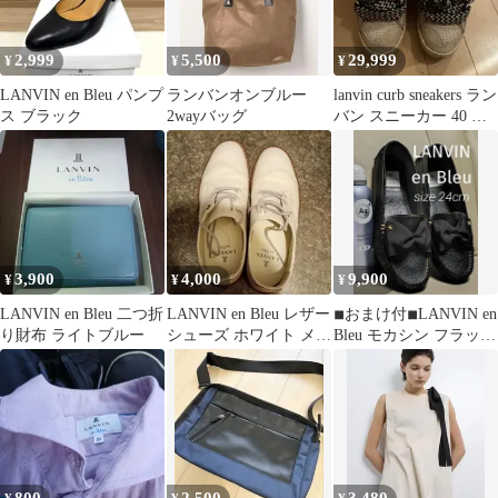
2,999
5,500
29,999
¥
¥
¥
LANVIN en Bleu パンプ
ランバンオンブルー
lanvin curb sneakers ラン
ス ブラック
2wayバッグ
バン スニーカー 40 確
実正規品
3,900
4,000
9,900
¥
¥
¥
LANVIN en Bleu 二つ折
LANVIN en Bleu レザー
◾︎おまけ付◾︎LANVIN en
り財布 ライトブルー
シューズ ホワイト メン
Bleu モカシン フラット
ズ
シューズ