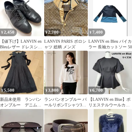
2,450
2,700
7,400
¥
¥
¥
【値下げ】LANVIN en
LANVIN PARIS ポロシ
LANVIN en Bleu バイカ
Bleuレザー ドレスシュ
ャツ 総柄 メンズ
ラー 長袖カットソー 50
ーズ ネイビー24.5
5,500
3,800
6,700
¥
¥
¥
新品未使用 ランバン
ランバンオンブルー パ
【LANVIN en Blue】ポ
オンブルー デニムワ
ールリボンTシャツ38
リエステルウールカル
ンピース 保管の匂い
白 美品
ゼペプラムブラウス 38
あり