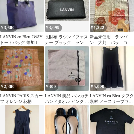
3,600
3,099
1,222
¥
¥
¥
LANVIN en Bleu 2WAY
長財布 ラウンドファス
新品未使用 ランバ
トートバッグ 箔加工 キ
ナー ブラック ランバ
ン 大判 バラ ゴー
ャンバス A4可
ン
ルド オレンジ 黄
色 LANVIN 上品
2,800
300
5,000
¥
¥
¥
LANVIN PARIS スカー
LANVIN 美品 ハンカチ
LANVIN en Bleu タフタ
フ オレンジ 花柄
ハンドタオル ピンク か
素材 ノースリーブワン
わいい おしゃれ SALE
ピース ネイビー 38