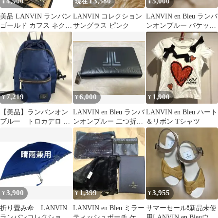
4,900
3,580
5,000
¥
現在 ¥
¥
美品 LANVIN ランバン
LANVIN コレクション
LANVIN en Bleu ランバ
ゴールド カフス ネクタ
サングラス ピンク
ンオンブルー バケット
イピン セット 箱付き
ハット ベージュ
7,219
6,000
1,900
¥
¥
¥
【美品】ランバンオン
LANVIN en Bleu ランバ
LANVIN en Bleu ハート
ブルー トロカデロ ネ
ンオンブルー 二つ折り
＆リボン Tシャツ
イビー ナイロンリュッ
財布
ク 紺 リボン
3,900
1,399
3,955
¥
¥
¥
折り畳み傘 LANVIN
LANVIN en Bleu ミラー
サマーセール❗️新品未使
ランバンコレクション
ティッシュポーチ ケー
用LANVIN en Bleuウェ