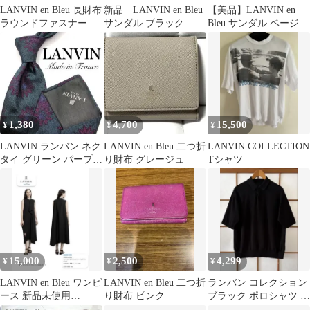
LANVIN en Bleu 長財布
新品 LANVIN en Bleu
【美品】LANVIN en
ラウンドファスナー ミ
サンダル ブラック S
Bleu サンダル ベージュ
ントグリーン
サイズ
24cm 定価2万
1,380
4,700
15,500
¥
¥
¥
LANVIN ランバン ネク
LANVIN en Bleu 二つ折
LANVIN COLLECTION
タイ グリーン パープル
り財布 グレージュ
Tシャツ
花柄 総柄 ボタニカル
15,000
2,500
4,299
¥
¥
¥
LANVIN en Bleu ワンピ
LANVIN en Bleu 二つ折
ランバン コレクション
ース 新品未使用
り財布 ピンク
ブラック ポロシャツ 半
40%OFF
袖