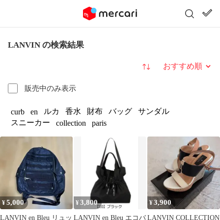
LANVIN の検索結果
並び替え
販売中のみ表示
ルカ
香水
財布
バッグ
サンダル
curb
en
スニーカー
collection
paris
5,000
3,800
3,900
¥
¥
¥
LANVIN en Bleu リュッ
LANVIN en Bleu エコバ
LANVIN COLLECTION