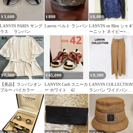
3,600
800
6,000
¥
¥
¥
LANVIN PARIS サング
Lanvin ベルト ランバン
LANVIN en Bleu シャギ
ラス ランバン
ーニット ネイビー×ブ
ラック
7,300
45,000
8,300
¥
¥
¥
【美品】ランバンオン
LANVIN Curb スニーカ
LANVIN COLLECTION
ブルー バイカラー パ
ー ホワイト 42
ランバン ワイドパンツ
イピング ベルト ブラ
ベージュ 38
ウス 38