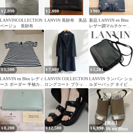
2,090
2,000
900
¥
¥
¥
LANVINCOLLECTION
LANVIN 長財布 美品
新品 LANVIN en Bleu
ベージュ 長財布 レ
レザー調マルチケース
ディース
宝島社 付録
1,500
7,000
1,281
¥
¥
¥
LANVIN en Bleu レディ
LANVIN COLLECTION
LANVIN ランバン ショ
ース ボーダー 半袖カッ
ロングコート ブラック
ルダーバッグ ネイビー
トソー 38
サイズ36 S
レザー ゴールド金具
8,200
12,500
6,990
¥
¥
¥