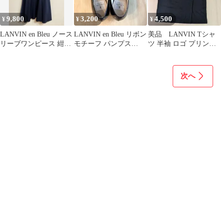
9,800
3,200
4,500
¥
¥
¥
LANVIN en Bleu ノース
LANVIN en Bleu リボン
美品 LANVIN Tシャ
リーブワンピース 紺
モチーフ パンプス
ツ 半袖 ロゴ プリント
サイズ38
23.5cm
黒 ブラック М メンズ
次へ