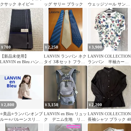
クサック ネイビー
ッグ サリー ブラック
ウェッジソール サンダ
ル
700
2,250
3,900
¥
¥
¥
【新品未使用】
LANVIN ランバン ネク
LANVIN COLLECTION
LANVIN en Bleu ハンカ
タイ 3本セット フラン
ランバン 半袖カーデ
チ メンズ
ス 総柄
ィガン 花柄 38
2,800
3,150
2,200
¥
¥
¥
⭐️美品⭐️ランバンオンブ
LANVIN en Bleu リュッ
LANVIN COLLECTION
ルー⭐️バルーンスリー
ク デニム生地 リボ
長袖シャツ ブラック 40
ブ半袖トップス⭐️ ふん
ン付き
わりお袖