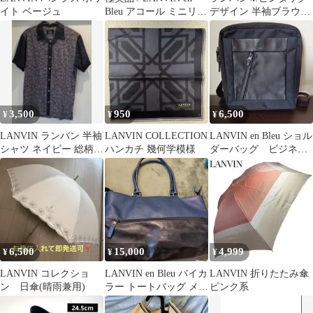
イト ベージュ
Bleu アコール ミニリュ
デザイン 半袖ブラウス
ック リボン ネイビ
ホワイト
ー
3,500
950
6,500
¥
¥
¥
LANVIN ランバン 半袖
LANVIN COLLECTION
LANVIN en Bleu ショル
シャツ ネイビー 総柄
ハンカチ 幾何学模様
ダーバッグ ビジネス
麻100% 日本製 L
バッグ
6,500
15,000
4,999
¥
¥
¥
LANVIN コレクショ
LANVIN en Bleu バイカ
LANVIN 折りたたみ傘
ン 日傘(晴雨兼用)
ラー トートバッグ メン
ピンク系
ズ