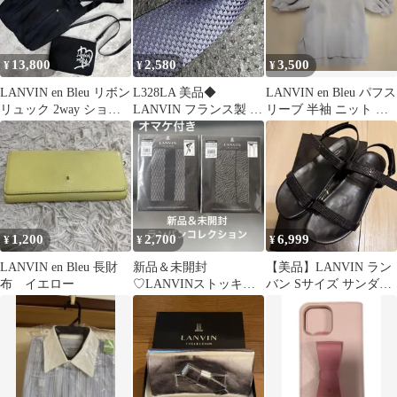
13,800
2,580
3,500
¥
¥
¥
LANVIN en Bleu リボン
L328LA 美品◆
LANVIN en Bleu パフス
リュック 2way ショル
LANVIN フランス製 パ
リーブ 半袖 ニット ベ
ダーバッグ付
ターン柄ウイスタリア
ージュ 38
系ネクタイ
1,200
2,700
6,999
¥
¥
¥
LANVIN en Bleu 長財
新品＆未開封
【美品】LANVIN ラン
布 イエロー
♡LANVINストッキン
バン Sサイズ サンダル
グ M-L♡2足＆オマケ
黒
付き♡定価3780円