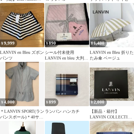
リントパンツ
9,999
890
1,400
¥
¥
¥
LANVIN en Bleu ズボン
シール付未使用
LANVIN en Bleu 折りた
パンツ
LANVIN en bleu 大判ハ
たみ傘 ベージュ
ンカチ リボン 49cm
4,000
899
2,000
¥
¥
¥
＊LANVIN SPORT(ラン
ランバン ハンカチ
【新品・箱付】
バンスポール)＊40サイ
LANVIN COLLECTION
ズ 半袖ベスト
メンズ靴下 3足ギフト
セット