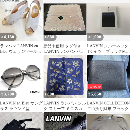
4,180
888
1,000
¥
¥
¥
ランバン LANVIN en
新品未使用 タグ付き
LANVIN クルーネック
Bleu ウェッジソールサ
LANVINランバン ハン
Tシャツ ブラックMサ
ンダル 23cm
カチタオル ピンク バ
イズ
ラ柄
10%OFF
3,700
800
5,850
¥
¥
¥
LANVIN en Bleu サング
LANVIN ランバン シル
LANVIN COLLECTION
ラス ラウンド型
ク スカーフ ミニスカー
二つ折り財布 ブラック
SLB008J
フ ブルー お花