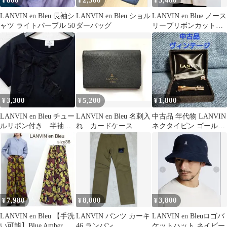
800
2,500
3,480
¥
¥
¥
LANVIN en Bleu 長袖シ
LANVIN en Bleu ショル
LANVIN en Blue ノース
ャツ ライトパープル 50
ダーバッグ
リーブリボンカットソ
ー
3,300
5,200
1,800
¥
¥
¥
LANVIN en Bleu チュー
LANVIN en Bleu 名刺入
中古品 年代物 LANVIN
ルリボン付き 半袖カ
れ カードケース
ネクタイピン ゴールド
ットソー 38サイズ
カラー
7,980
8,000
3,800
¥
¥
¥
LANVIN en Bleu 【手洗
LANVIN パンツ カーキ
LANVIN en Bleuロゴバ
い可能】Blue Amberプ
46 ランバン
ケットハット ネイビー