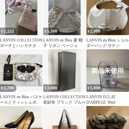
2,222
5,300
2,000
¥
¥
¥
LANVIN COLLECTION
LANVIN en Bleu 夏 帽
LANVIN en Bleu ショル
ポーチとハンカチタオ
子 リボン ベージュ
ダーバッグ サテン
ル 未使用
1,700
3,000
5,000
¥
¥
¥
LANVIN en Bleu パスケ
LANVIN COLLECTION
LANVIN ÉCLAT
ースとティッシュポー
長財布 ブラック ブルー
D'ARPEGE 30ml
チ