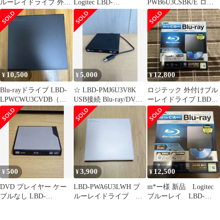
ルーレイドライブ 外付
Logitec LBD-
PWB6U3CSBK/E ロジ
け Blu-ray UHDBD
LPWAWU3CSDB】
テック ブラック
USB3.0対応 再生 編集
書込ソフト付 ブラック
LBD-PVA6U3VBK
10,500
5,000
12,800
¥
¥
¥
Blu-rayドライブ LBD-
☆ LBD-PMJ6U3V8K
ロジテック 外付けブル
LPWCWU3CVDB（ソ
USB接続 Blu-ray/DVD
ーレイドライブ LBD-
フトDL済み）
ドライブ
PWB6U3CSBK
500
3,900
12,500
¥
¥
¥
DVD プレイヤー ケー
LBD-PWA6U3LWH ブ
m*ー様 新品 Logitec
ブルなし LBD-
ルーレイドライブ
ブルーレイ LBD-
PME6U3VSV
【訳アリ品】
PWB6U3CSBK USB