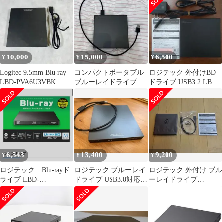
10,000
15,000
6,500
¥
¥
¥
Logitec 9.5mm Blu-ray
コンパクトポータブル
ロジテック 外付けBD
LBD-PVA6U3VBK
ブルーレイドライブ
ドライブ USB3.2 LBD-
LBD-PWA6U3CSBK
PWB6U3SBK/E
6,543
13,400
9,200
¥
¥
¥
ロジテック Blu-rayド
ロジテック ブルーレイ
ロジテック 外付け ブル
ライブ LBD-
ドライブ USB3.0対応
ーレイドライブ
PWB6U3SBK/E
LBD-PVA6U3VBK
【LBD-
PWB6U3SBK/E】