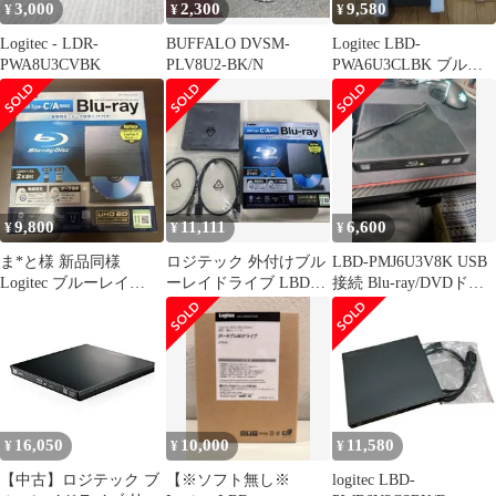
3,000
2,300
9,580
¥
¥
¥
Logitec - LDR-
BUFFALO DVSM-
Logitec LBD-
PWA8U3CVBK
PLV8U2-BK/N
PWA6U3CLBK ブルー
レイプレーヤー
9,800
11,111
6,600
¥
¥
¥
ま*と様 新品同様
ロジテック 外付けブル
LBD-PMJ6U3V8K USB
Logitec ブルーレイ
ーレイドライブ LBD-
接続 Blu-ray/DVDドラ
LBD-PWB6U3CSBK U
PWB6U3CSBK
イブ
16,050
10,000
11,580
¥
¥
¥
【中古】ロジテック ブ
【※ソフト無し※
logitec LBD-