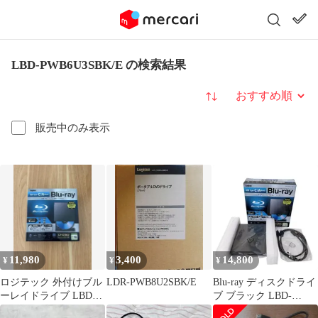
LBD-PWB6U3SBK/E の検索結果
並び替え
販売中のみ表示
11,980
3,400
14,800
¥
¥
¥
ロジテック 外付けブル
LDR-PWB8U2SBK/E
Blu-ray ディスクドライ
ーレイドライブ LBD-
ブ ブラック LBD-
PWB6U3CSBK
PWB6U3CSBK