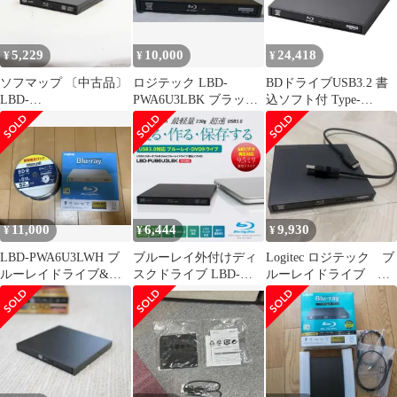
5,229
10,000
24,418
¥
¥
¥
ソフマップ 〔中古品〕
ロジテック LBD-
BDドライブUSB3.2 書
LBD-
PWA6U3LBK ブラック
込ソフト付 Type-
PME6U3LBK【262】
LA-10W5S-10
CLBD-
PWB6U3CSBK【ロジテ
ック】
11,000
6,444
9,930
¥
¥
¥
LBD-PWA6U3LWH ブ
ブルーレイ外付けディ
Logitec ロジテック ブ
ルーレイドライブ&デ
スクドライブ LBD-
ルーレイドライブ
ィスクセット
PUB6U3LBK Logitec
LBD-PWA6U3VBK