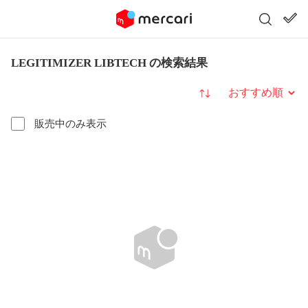
LEGITIMIZER LIBTECH の検索結果
並び替え
販売中のみ表示