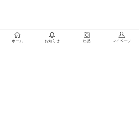
メルカリについて
ホーム
お知らせ
出品
マイページ
会社概要（運営会社）
採用情報
プレスリリース
公式ブログ
プレスキット
メルカリUS
メルカリShops
m department（エムデパ）
ヘルプ
ヘルプセンター（ガイド・お問い合わせ）
メルカリShopsでショップを開設する
メルカリShops ショップ管理画面にログイン
メルカリShops出店者向けガイド
お問い合わせ一覧