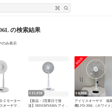
306L の検索結果
中のみ表示
15,930
4,000
¥
¥
ＤＣモーター
【新品・2営業日で発
アイリスオーヤマ 扇
スオーヤマ
送】IRISOHYAMA アイリ
機LFD-306L（ホワイト
L-W【アイリス
スオーヤマ LFD-306L-W