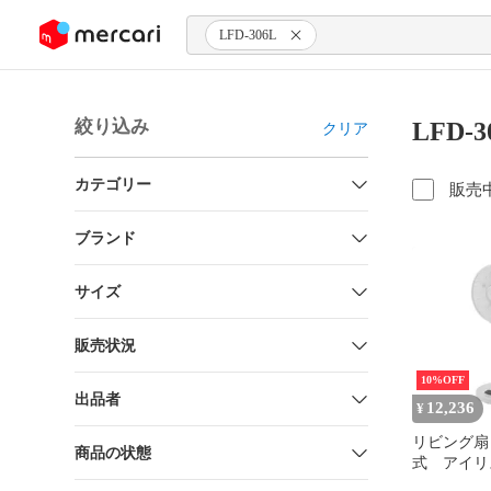
ンツにスキップ
LFD-306L
絞り込み
LFD-
クリア
カテゴリー
販売
ブランド
サイズ
販売状況
10%OFF
出品者
12,236
¥
リビング扇
商品の状態
式 アイリ
LFD-306