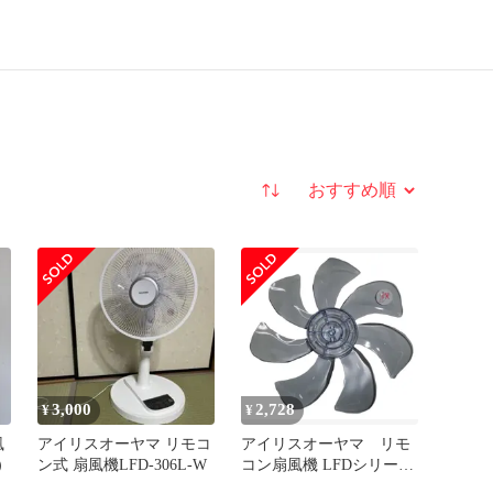
並び替え
3,000
2,728
¥
¥
風
アイリスオーヤマ リモコ
アイリスオーヤマ リモ
）
ン式 扇風機LFD-306L-W
コン扇風機 LFDシリーズ
用羽根 【品番：