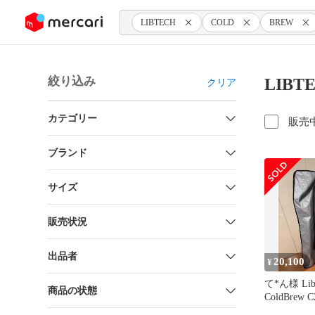
ンツにスキップ
LIBTECH
COLD
BREW
絞り込み
LIBT
クリア
カテゴリー
販売
ブランド
サイズ
販売状況
出品者
20,100
¥
て*ん様 Lib
商品の状態
ColdBrew C
UnionForc