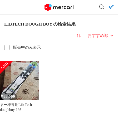
LIBTECH DOUGH BOY の検索結果
並び替え
販売中のみ表示
83,000
¥
まー様専用Lib Tech
doughboy 195