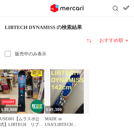
LIBTECH DYNAMISS の検索結果
並び替え
販売中のみ表示
15%OFF
39,900
49,300
¥
¥
USE601【ムラスポ公
MADE in
式】LIBTECH リブテ
USA!LIBTECH
ック DYNAMISS
DYNAMISS 142cm