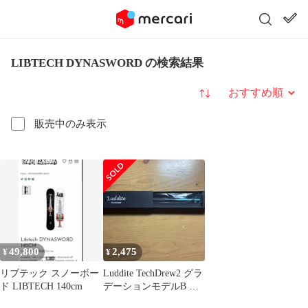
LIBTECH DYNASWORD の検索結果
並び替え
販売中のみ表示
49,800
2,475
¥
¥
リブテック スノーボー
Luddite TechDrew2 グラ
ド LIBTECH 140cm
デーションモデルB 箱
付き