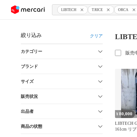
ンツにスキップ
LIBTECH
T.RICE
ORCA
絞り込み
LIBT
クリア
カテゴリー
販売
ブランド
サイズ
販売状況
出品者
80,000
¥
LIBTECH Go
商品の状態
161cm 