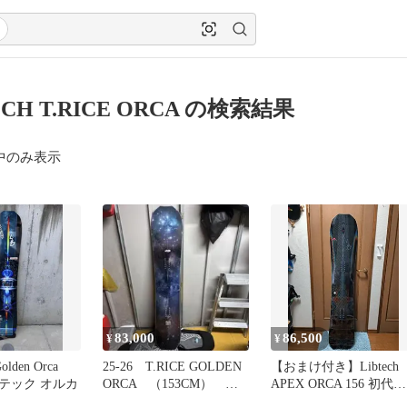
ECH T.RICE ORCA の検索結果
中のみ表示
83,000
86,500
¥
¥
lden Orca
25‐26 T.RICE GOLDEN
【おまけ付き】Libtech
リブテック オルカ
ORCA （153CM） リ
APEX ORCA 156 初代モ
ブテック
デル