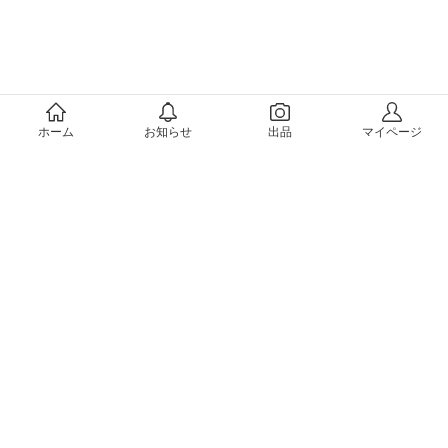
メルカリについて
ホーム
お知らせ
出品
マイページ
会社概要（運営会社）
採用情報
プレスリリース
公式ブログ
プレスキット
メルカリUS
メルカリShops
m department（エムデパ）
ヘルプ
ヘルプセンター（ガイド・お問い合わせ）
メルカリShopsでショップを開設する
メルカリShops ショップ管理画面にログイン
メルカリShops出店者向けガイド
お問い合わせ一覧