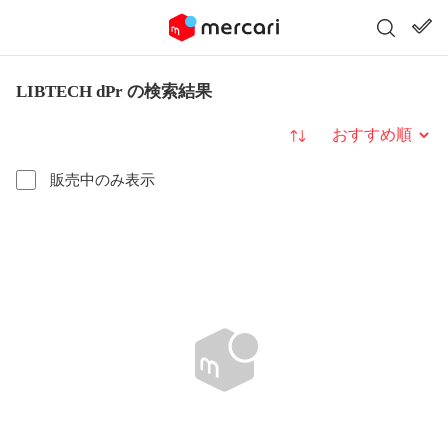
LIBTECH dPr の検索結果
並び替え
販売中のみ表示