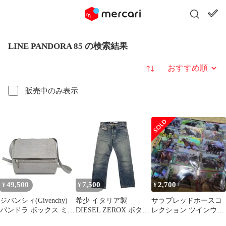
LINE PANDORA 85 の検索結果
並び替え
販売中のみ表示
49,500
7,500
2,700
¥
¥
¥
ジバンシィ(Givenchy)
希少 イタリア製
サラブレッドホースコ
パンドラ ボックス ミデ
DIESEL ZEROX ボタン
レクション ツインウエ
ィアム レディース レザ
フライ ストレートデニ
ハース 第1R ノーマル