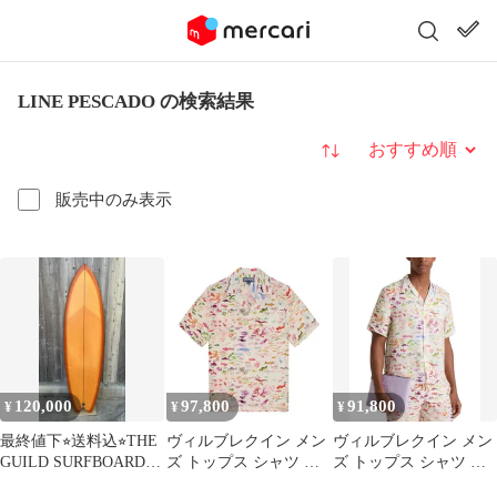
LINE PESCADO の検索結果
並び替え
販売中のみ表示
120,000
97,800
91,800
¥
¥
¥
最終値下⭐︎送料込⭐︎THE
ヴィルブレクイン メン
ヴィルブレクイン メン
GUILD SURFBOARDS
ズ トップス シャツ リ
ズ トップス シャツ リ
ギルド 6’2
ネン Vilebrequin Men
ネン Vilebrequin VBQ x