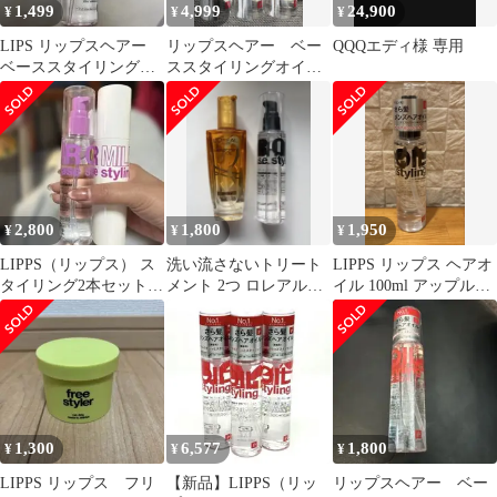
1,499
4,999
24,900
¥
¥
¥
LIPS リップスヘアー
リップスヘアー ベー
QQQエディ様 専用
ベーススタイリングオ
ススタイリングオイル
イル
(黒）３本セット
2,800
1,800
1,950
¥
¥
¥
LIPPS（リップス） ス
洗い流さないトリート
LIPPS リップス ヘアオ
タイリング2本セット
メント 2つ ロレアルパ
イル 100ml アップルグ
（オイル＆ミルク）
リ リップス
リーン & ローズの香り
1,300
6,577
1,800
¥
¥
¥
LIPPS リップス フリ
【新品】LIPPS（リッ
リップスヘアー ベー