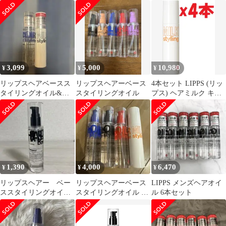
ット！イプサ・マルジ
イの香り 95g 洗い流さ
ェラ・スリー他
ないトリートメント サ
ロン 美容室
3,099
5,000
10,980
¥
¥
¥
リップスヘアベースス
リップスヘアーベース
4本セット LIPPS (リッ
タイリングオイル&ミ
スタイリングオイル
プス) ヘアミルク キン
ルク
モクセイの香り 95g 洗
い流さないトリートメ
ント サロン 美容室
2c6-YUU
1,390
4,000
6,470
¥
¥
¥
リップスヘアー ベー
リップスヘアーベース
LIPPS メンズヘアオイ
ススタイリングオイ
スタイリングオイル 4
ル 6本セット
ル （黒）アップルグ
本セット
リーン＆ローズの香り