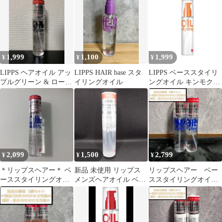
2本セット
ット
1,999
1,100
1,999
¥
¥
¥
LIPPS ヘアオイル アッ
LIPPS HAIR base スタ
LIPPS ベーススタイリ
プルグリーン & ローズ
イリングオイル
ングオイル キンモクセ
の香り ベーススタイリ
イ
ング
2,099
1,500
2,799
¥
¥
¥
＊リップスヘアー＊ ベ
新品 未使用 リップス
リップスヘアー ベー
ーススタイリングオイ
メンズヘアオイル ベー
ススタイリングオイル
ル ダメージ 100ml
ススタイリングミスト
（青）ダメージ 100ml
2本セット