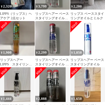
2,320
3,799
2,200
¥
¥
¥
LIPPS（リップス）ヘ
リップスヘアー ベース
リップス ベーススタイ
アケア 2点セット
スタイリングオイル
リングオイルとミルク
100ml 2本セット 未開
封
1,900
2,299
1,050
¥
¥
¥
リップスヘアー
リップスヘアー ベース
リップスヘアー ベース
LIPPS スタイリング
スタイリングオイル ダ
スタイリングオイル
オイル100mL ナツミカ
メージ 100ml 未開封
ンの香り
1,444
2,888
1,650
¥
¥
¥