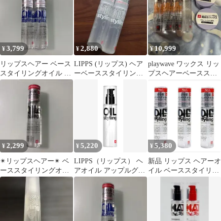
3,799
2,880
10,999
¥
¥
¥
リップスヘアー ベース
LIPPS (リップス) ヘア
playwave ワックス リッ
スタイリングオイル ダ
ーベーススタイリング
プスヘアーベーススタ
メージ 100ml 2つセッ
ミスト ボリューム 2
イリング ミスト オイル
ト
本セット
2,299
5,220
5,380
¥
¥
¥
✴︎リップスヘアー✴︎ ベ
LIPPS（リップス） ヘ
新品 リップス ヘアーオ
ーススタイリングオイ
アオイル アップルグリ
イル ベーススタイリン
ル
ーン & ローズの香り
グオイル ブラック 3本
ベーススタイリング 洗
セット
い流さないトリートメ
ント メンズ 100mlmt
4effb1c2