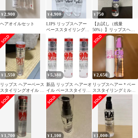
2,900
4,900
750
¥
¥
¥
ヘアオイルセット
LIPS リップスヘアー
【お試し（残量
ベーススタイリングオ
50%）】リップスヘア
イル ×3
ー ベーススタイリン
グオイル(ダメージ)
1,550
5,380
2,650
¥
¥
¥
リップス ヘアーベース
新品 リップス ヘアーオ
リップスヘアー＊ベー
スタイリングオイル メ
イル ベーススタイリン
ススタイリングミルク
ンズ無香料
グオイル レッド 3本セ
&オイル＊ドンキ限定
ット
ホワイトムスクの香り
1,700
1,100
1,000
¥
¥
¥