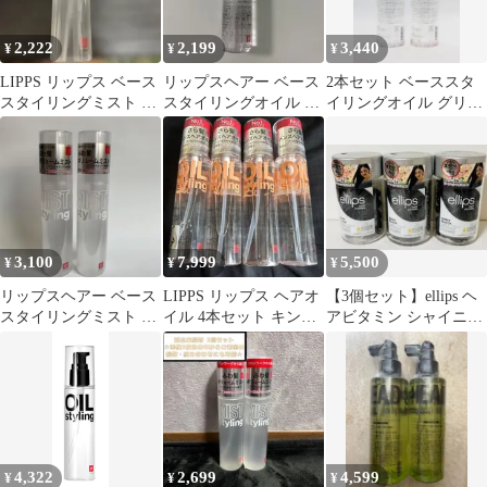
2,222
2,199
3,440
¥
¥
¥
LIPPS リップス ベース
リップスヘアー ベース
2本セット ベーススタ
スタイリングミスト ボ
スタイリングオイル ダ
イリングオイル グリー
リューム 100ml
メージ 100ml 新品未開
ンアップル＆ローズの
封
香り 無香料
3,100
7,999
5,500
¥
¥
¥
リップスヘアー ベース
LIPPS リップス ヘアオ
【3個セット】ellips ヘ
スタイリングミスト ボ
イル 4本セット キンモ
アビタミン シャイニー
リューム アップル&ホ
クセイの香り
ブラック
ワイト 2個
4,322
2,699
4,599
¥
¥
¥