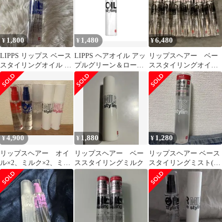
1,800
1,480
6,480
¥
¥
¥
LIPPS リップス ベース
LIPPS ヘアオイル アッ
リップスヘアー ベー
スタイリングオイル ア
プルグリーン＆ローズ
ススタイリングオイ
ップルグリーン＆ロー
100ml
ル 100ml×6個セット
ズ
4,900
1,880
1,280
¥
¥
¥
リップスヘアー オイ
リップスヘアー ベー
リップスヘアー ベース
ル×2、ミルク×2、ミス
ススタイリングミルク
スタイリングミスト(ボ
ト×1 の5本セット 新
リューム)
品未使用品