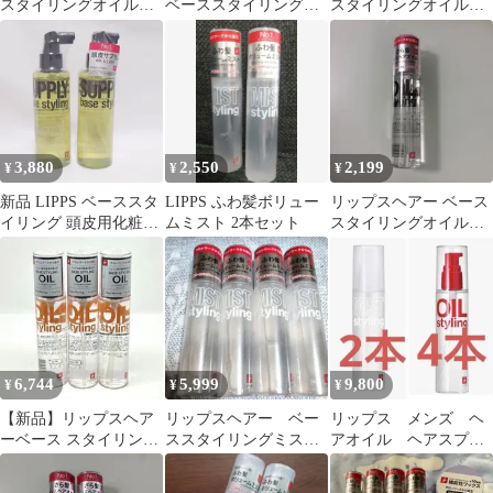
スタイリングオイル
ベーススタイリングオ
スタイリングオイル
100ml 未開封
イル 赤 無香料 2
100ml 未使用
本セット
3,880
2,550
2,199
¥
¥
¥
新品 LIPPS ベーススタ
LIPPS ふわ髪ボリュー
リップスヘアー ベース
イリング 頭皮用化粧水
ムミスト 2本セット
スタイリングオイル
ヘッドサプリ 150ml×2
100ml 新品
6,744
5,999
9,800
¥
¥
¥
【新品】リップスヘア
リップスヘアー ベー
リップス メンズ ヘ
ーベース スタイリング
ススタイリングミス
アオイル ヘアスプレ
オイル キンモクセイ
ト ４点
ー ヘアミスト 6本セ
100mL×3個
ット