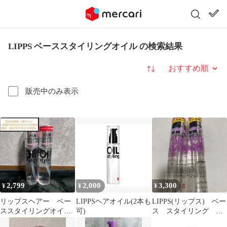
LIPPS ベーススタイリングオイル の検索結果
並び替え
販売中のみ表示
2,799
2,000
3,300
¥
¥
¥
リップスヘアー ベー
LIPPSヘアオイル(2本も
LIPPS(リップス) ベー
ススタイリングオイル
可)
ス スタイリング ヘ
（黒）ダメージ 100ml
アオイル100mL×２本セ