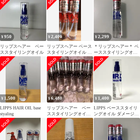
ト
950
2,400
2,299
¥
¥
¥
リップスヘアー ベー
リップスヘアー ベース
＊リップスヘアー＊ ベ
ススタイリングオイル
スタイリングオイル 無
ーススタイリングオイ
香料100ml 2本
ル ダメージ 100ml
1,500
6,480
1,400
¥
¥
¥
LIPPS HAIR OIL base
リップスヘアー ベー
LIPPS ベーススタイリ
styaling
ススタイリングオイ
ングオイル ダメージ
ル 100ml 6本
100ml