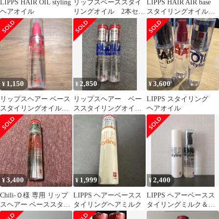
LIPPS HAIR OIL styling
リップスベーススタイ
LIPPS HAIR AIR base
ヘアオイル
リングオイル 2本セッ
スタイリングオイル
ト 黒
100mL
1,150
2,850
3,600
¥
¥
¥
リップスヘアー ベース
リップスヘアー ベー
LIPPS スタイリング
スタイリングオイル
ススタイリングオイル
ヘアオイル
100mL
（青）ダメージ 100ml
2本
3,400
1,999
2,400
¥
¥
¥
Chili-Ｏ様 専用 リップ
LIPPS ヘアーベースス
LIPPS ヘアーベースス
スヘアー ベーススタイ
タイリングヘアミルク
タイリングミルク＆オ
リングオイル 2本セッ
イル 2本セット