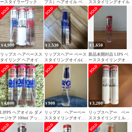
ースタイラーワック
プス）ヘアオイル ベー
ススタイリングオイル
ス・スタイリングオイ
ススタイリングオイル
ル
無香料
4,900
1,530
1,650
¥
¥
¥
リップス ヘアベースス
リップスヘアー ベース
新品未開封品 LIPS ベ
タイリング ヘアオイル
スタイリングオイル(ダ
ーススタイリングオイ
& スタイリングミルク
メージ)
ル
3本セット
4,000
900
3,200
¥
¥
¥
LIPPS ヘアオイル ダメ
リップス ヘアーベー
リップスヘアー ベー
ージケア 100ml アップ
ススタイリングオイ
ススタイリングミルク
ルグリーン&ローズ ×3
ル ダメージ青 100ml
95ml 2本セット
1個 残量8割