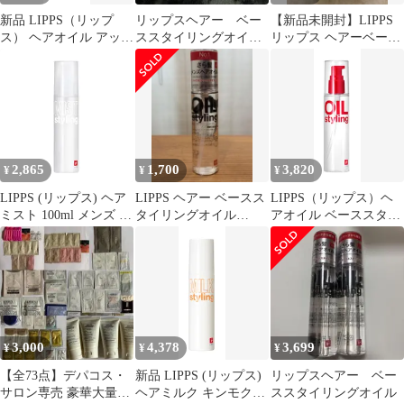
新品 LIPPS（リップ
リップスヘアー ベー
【新品未開封】LIPPS
ス） ヘアオイル アップ
ススタイリングオイル
リップス ヘアーベース
ルグリーン & ローズの
ミスト 100ml 2本セッ
スタイリング ヘッドサ
香り ベーススタイリン
ト
プリー×2
グ 洗い流さないトリー
トメント メンズ 100ml
2,865
1,700
3,820
¥
¥
¥
LIPPS (リップス) ヘア
LIPPS ヘアー ベースス
LIPPS（リップス）ヘ
ミスト 100ml メンズ 洗
タイリングオイル
アオイル ベーススタイ
い流さないトリートメ
100ml
リングオイル 無香料 洗
ント ヘアオイル レディ
い流さない
ース さら髪 ノーセット
風ヘア スタイリング長
持ち
3,000
4,378
3,699
¥
¥
¥
【全73点】デパコス・
新品 LIPPS (リップス)
リップスヘアー ベー
サロン専売 豪華大量セ
ヘアミルク キンモクセ
ススタイリングオイル