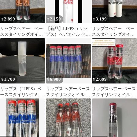
2,899
2,150
3,199
¥
¥
¥
リップスヘアー ベー
【新品】LIPPS（リッ
リップスヘアー ベー
ススタイリングオイル
プス）ヘアオイル ベー
ススタイリングオイル
キンモクセイ 2本セッ
ススタイリングオイル
ミルク95ml 2本セット
ト
100ml
1,700
6,980
2,699
¥
¥
¥
リップス（LIPPS）ベ
リップス ヘアーベース
リップスヘアー ベース
ーススタイリングミス
スタイリングオイル 5
スタイリングオイル 無
ト（ボリューム）アッ
本セット
香料100ml 2本セット
プル&ホワイト