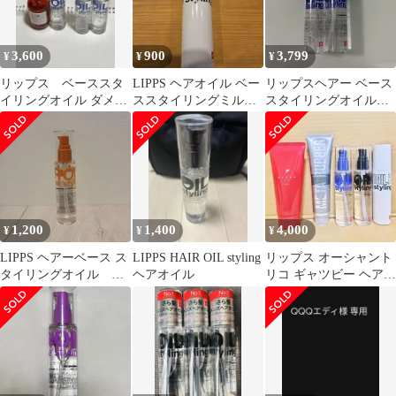
3,600
900
3,799
¥
¥
¥
リップス ベーススタ
LIPPS ヘアオイル ベー
リップスヘアー ベース
イリングオイル ダメー
ススタイリングミルク
スタイリングオイル
ジ オーシャントリ
95g
100ml 2本セット
コ アンサーオイル
1,200
1,400
4,000
¥
¥
¥
LIPPS ヘアーベース ス
LIPPS HAIR OIL styling
リップス オーシャント
タイリングオイル 金
ヘアオイル
リコ ギャツビー ヘアス
木犀
タイリング剤 5点セッ
トまとめ売り