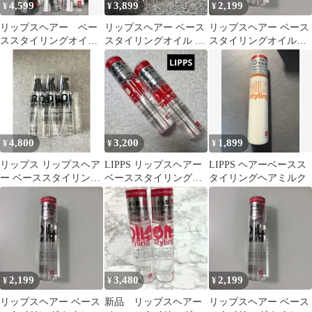
4,599
3,899
2,199
¥
¥
¥
リップスヘアー ベー
リップスヘアー ベース
リップスヘアー ベース
ススタイリングオイル
スタイリングオイル 無
スタイリングオイル
（青）ダメージ
香料
100ml
100ml ３本セット
4,800
3,200
1,899
¥
¥
¥
リップス リップスヘア
LIPPS リップスヘアー
LIPPS ヘアーベースス
ー ベーススタイリング
ベーススタイリングオ
タイリングヘアミルク
オイル 3本セット
イル 2本
2,199
3,480
2,199
¥
¥
¥
リップスヘアー ベース
新品 リップスヘアー
リップスヘアー ベース