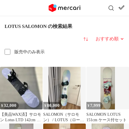
LOTUS SALOMON の検索結果
並び替え
販売中のみ表示
32,000
80,000
7,999
¥
¥
¥
【美品WAX済】サロモ
SALOMON（サロモ
SALOMON LOTUS
ン Lotus LTD 142cm &
ン） / LOTUS（ロータ
151cm ケース付セット
nature SM
ス） レディーススノー