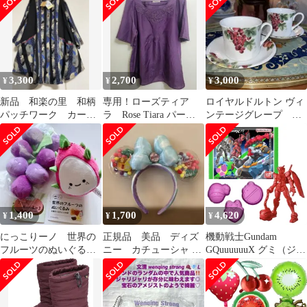
ン
Polo Brookline Stripe
ディキュア 脚用
Pink Grapefruit ピンク
3,300
2,700
3,000
¥
¥
¥
新品 和楽の里 和柄
専用！ローズティア
ロイヤルドルトン ヴィ
パッチワーク カーデ
ラ Rose Tiara パープ
ンテージグレープ カ
ィガン ワンピース
ル 半袖刺繍入りブラウ
ップソーサー2客セット
楊柳 妊婦さんOK
ス
1,400
1,700
4,620
¥
¥
¥
にっこりーノ 世界の
正規品 美品 ディズ
機動戦士Gundam
フルーツのぬいぐるみ
ニー カチューシャ カ
GQuuuuuuX グミ（ジー
ドラゴンフルーツ ぶ
ール アメリカ 水
クアクスグミ）
どうグレープ
色 ピンク キラキラ
(1BOX12個入)