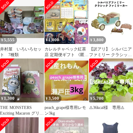
ー レース ロング丈スカ
バッグ 撥水 軽量 マチ
OG スタイル 31 LX グ
ート
付き 男の子 女の子 キ
レープ 18 ブラック
ッズ 手提げかばん お稽
古バッグ トートバッグ
BOSTR グレープ 1
5,555
1,000
3,800
¥
¥
¥
井村屋 いろいろセッ
カレルチャペック紅茶
【訳アリ】 シルバニア
ト 7種類
店 定期便ギフト 《匿名
ファミリー クラシック
発送》おまけ付
ファミリーカー グリー
ン かわいい 車 女の子
おもちゃ 誕生日 クリス
マス プレゼント
【om159670】
1,300
3,500
5,700
¥
¥
¥
THE MONSTERS
peach_grape様専用レモ
⚠️36kcal様 専用⚠️
Exciting Macaron グリー
ン3kg
ングレープ