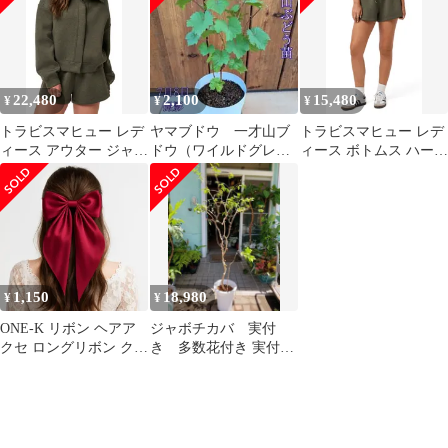
お姫様 ロリータ 可愛い
キッズ おしゃれ 結婚式
蝶結び 誕生日 大きい
22,480
2,100
15,480
¥
¥
¥
トラビスマヒュー レデ
ヤマブドウ 一才山ブ
トラビスマヒュー レデ
ィース アウター ジャケ
ドウ（ワイルドグレー
ィース ボトムス ハーフ
ット・ブルゾン キャッ
プ）5号プラ鉢 鉢ごと
パンツ・ショーツ ショ
プ ケープ TravisMathew
発送
ートパンツ キャップ ケ
Cloudscape ButtonUp
ープ TravisMathew
Jacket Heather Grape
Cloudscape Sweat Shorts
Leaf ヘ
Heather Grape
1,150
18,980
¥
¥
ONE-K リボン ヘアア
ジャボチカバ 実付
クセ ロングリボン クリ
き 多数花付き 実付
ップ バレッタ クリップ
き 大株 9号 送料無
髪留め 髪飾り ヘアー
料
お姫様 ロリータ 可愛い
キッズ おしゃれ 結婚式
蝶結び 誕生日 大きい