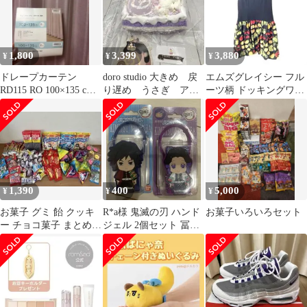
1,800
3,399
3,880
¥
¥
¥
ドレープカーテン
doro studio 大きめ 戻
エムズグレイシー フル
RD115 RO 100×135 cm 2
り遅め うさぎ アイ
ーツ柄 ドッキングワン
枚入り
スケーキ パープル
ピース バルーン XL 42
ドロ
1,390
400
5,000
¥
¥
¥
お菓子 グミ 飴 クッキ
R*a様 鬼滅の刃 ハンド
お菓子いろいろセット
ー チョコ菓子 まとめ売
ジェル 2個セット 冨岡
り（90点＋α）
義勇 胡蝶しのぶ 石鹸、
グレー