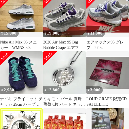
カラー シルバー金具
15,000
19,000
11,000
¥
¥
¥
Nike Air Max 95 スニー
2026 Air Max 95 Big
エアマックス95 グレー
カー WMNS 30cm
Bubble Grape エアマッ
プ 27.5cm
クス
2,980
12,800
3,000
¥
¥
¥
ナイキ フライニット チ
ミキモト パール 真珠
LOUD GRAPE 限定CD
ャッカ 29cm パープル
葡萄 8粒 ハート ネック
SATELLITE
美品 639699
レス SV925 刻印