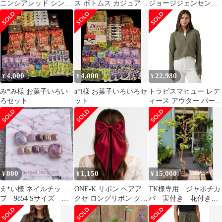
ニンシアレッド シング
ス ボトムス カジュアル
ジョージジェンセン
ル 10個 アロマ 精油☆
パンツ プラスサイズ パ
217A ムーンライトグレ
未開封
イル ニット Catherines
ープ ブローチ
Womens Plusize Cloud
【K1252】
Knit French Terry Jogger
S
4,000
4,000
22,980
¥
¥
¥
み*み様 お菓子いろい
a*i様 お菓子いろいろセ
トラビスマヒュー レデ
ろセット
ット
ィース アウター パーカ
ー・スウェット スウェ
ット シャツ
TravisMathew Cloud
12Zip Sweatshirt
Womens Heather Grape le
800
1,150
15,000
¥
¥
¥
え*い様 ネイルチッ
ONE-K リボン ヘアア
TK様専用 ジャボチカ
プ 9854 Sサイズ フ
クセ ロングリボン クリ
バ 実付き 花付き
ットネイル パープ
ップ バレッタ クリップ
大株 8号 送料無料
ル グレープ ペ
髪留め 髪飾り ヘアー