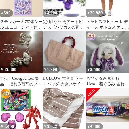
590
4,200
20,980
¥
¥
¥
ステッカー 3D立体シー
定価17,000円アートピ
トラビスマヒュー レデ
ル ユニコーンとデビル
アス【バッカスの葡
ィース ボトムス カジュ
悪魔 お菓子 グレープ
萄】ドロップカットア
アルパンツ キャップ ケ
St-10 魔法帽 キャンデ
メジストの房
ープ TravisMathew
ィ 紫色 ボンボンシール
Cloudscape Short
ドロップシール 3Dシー
Womens Grape Leaf グレ
ル ぷくぷく シール交換
ープ
キラキラ かわいい 人気
ビーズクラブ
35,800
1,900
2,580
¥
¥
¥
希少！Georg Jensen 美
LUDLOW 大容量 トー
ちびぐるみ ぬい服
品 揺れる葡萄のブロ
トバッグ 大きいサイズ
11cm 着ぐるみ 垂れ耳
ーチ兼ペンダントトッ
赤 オレンジ系
うさぎ 白(内耳 グレ
プ
ープ)
4,400
5,422
4,800
¥
¥
¥