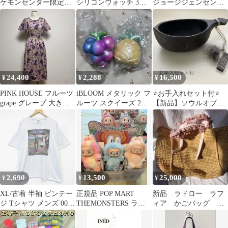
ケモンセンター限定
シリコンウォッチ 3種
ジョージジェンセン
主人公のリュック グレ
セット
50B ムーンライトグレ
ープアカデミー
ープリーフ イヤリング
【K1253】
24,400
2,288
16,500
¥
¥
¥
PINK HOUSE フルーツ
iBLOOM メタリック フ
⭐️お手入れセット付⭐️
grape グレープ 大きい
ルーツ スクイーズ 2点
【新品】ソウルオブシ
サイズ 日本製 10
セット ぶどう パイナッ
ベリア #9 No.5400
プル
2,690
13,500
25,000
¥
¥
¥
XL/古着 半袖 ビンテー
正規品 POP MART
新品 ラドロー ラフ
ジ Tシャツ メンズ 00年
THEMONSTERS ラブ
ィア かごバッグ ト
代 00s グレープフェス
ブ LABUBUまとめ売り
ートバッググレープハ
大きいサイズ クルーネ
ンドル ピンク