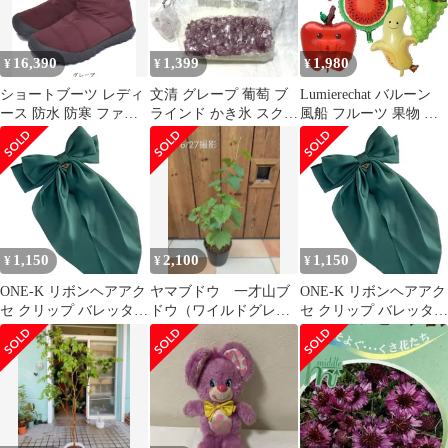
16,390
1,399
1,980
¥
¥
¥
ショートブーツ レディ
文清 グレープ 葡萄 ブ
Lumierechat バルーン
ース 防水 防寒 ファー
ラインド かき氷 スクイ
風船 フルーツ 果物 く
ボア あったかい スノー
ーズ シャリ ジャリ ア
だもの 7枚 ビッグ サイ
ブーツ 雪 ぺたんこ シ
メジスト
ズ パーティー イベント
ューズ 靴 BOGS ボグス
店舗 お店 装飾 a-
roybog72241 グレープ 7
b6190(フルーツ, 大きな
インチ24.0cm
風船)
1,150
2,100
1,150
¥
¥
¥
ONE-K リボンヘアアク
ヤマブドウ 一才山ブ
ONE-K リボンヘアアク
セ クリップ バレッタク
ドウ（ワイルドグレー
セ クリップ バレッタク
リップ 髪飾り ヘアー
プ）5号プラ鉢 鉢ごと
リップ 髪飾り ヘアー
お姫様 ロリータ 可愛い
お姫様 ロリータ 可愛い
キッズ おしゃれ 結婚式
キッズ おしゃれ 結婚式
蝶結び 誕生日 大きい
蝶結び 誕生日 大きい