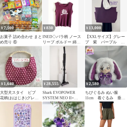
ック グレー 霜降り
26jul22
7,500
830
13,000
¥
¥
¥
お菓子 詰め合わせ まと
INED◇バラ柄 ノース
【XXLサイズ】グレー
め売り ⑥
リーブ ボルドー 綿
プ 紫 パープル
100% 17号 3L 大きいサ
〈底板付き〉A3サイズ
イズ
収納 倉敷帆布
1,640
28,555
2,580
¥
¥
¥
大型犬スタイ ビブ
Shark EVOPOWER
ちびぐるみ ぬい服
花柄(おはじき)グレー
SYSTEM NEO II+
11cm 着ぐるみ 垂れ
プ＆タオル(花束刺繍)
LC551JBK
耳うさぎ 白(内耳 グ
LL
レープ)しっぽ付