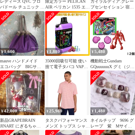
レディース QVC プロ
限定カラー PELICAN
ガイラルディア.グレー
バドール チュニック 半
AIR ペリカン 1535 エア
プセンセイション 宿根
袖 LLサイズ
ケース ケース
草
1,600
1,880
5,480
¥
¥
¥
mauve ハンドメイド
35000回吸引可能 使い
機動戦士Gundam
エコバッグ BIGサイ
捨て電子タバコ VAPE
GQuuuuuuX グミ（ジー
ズ
バッテリー、リキッド
クアクスグミ） 12個
残量表示
BOX 食玩 賞味期限
2027/02
42,000
25,980
1,480
¥
¥
¥
新品GRAPEBRAIN
タスクパフォーマンス
ネイルチップ 9696 グ
JINART にぎるちゃん
メンズ トップス シャツ
レープ 紫 Mサイ
赤ピンク ソフビ ドリア
Tasc Performance Cloud
ズ フットネイル ペ