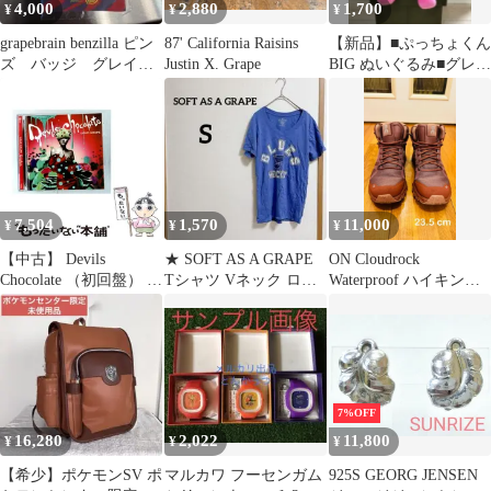
4,000
2,880
1,700
¥
¥
¥
grapebrain benzilla ピン
87' California Raisins
【新品】■ぷっちょくん
ズ バッジ グレイプ
Justin X. Grape
BIG ぬいぐるみ■グレー
ブレイン ソフビ
プ■
7,504
1,570
11,000
¥
¥
¥
【中古】 Devils
★ SOFT AS A GRAPE
ON Cloudrock
Chocolate （初回盤） /
Tシャツ Vネック ロゴ
Waterproof ハイキング
LOUD GRAPE /
半袖 青 【S】
シューズ
7%OFF
16,280
2,022
11,800
¥
¥
¥
【希少】ポケモンSV ポ
マルカワ フーセンガム
925S GEORG JENSEN