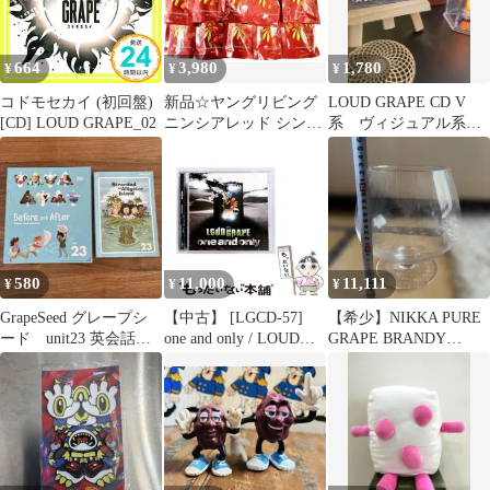
664
3,980
1,780
¥
¥
¥
コドモセカイ (初回盤)
新品☆ヤングリビング
LOUD GRAPE CD V
[CD] LOUD GRAPE_02
ニンシアレッド シング
系 ヴィジュアル系
ル 10個 アロマ 精油☆
少女ロリヰタ23区
未開封
BAN
580
11,000
11,111
¥
¥
¥
GrapeSeed グレープシ
【中古】 [LGCD-57]
【希少】NIKKA PURE
ード unit23 英会話教
one and only / LOUD
GRAPE BRANDY
材
GRAPE /
Alambic XO