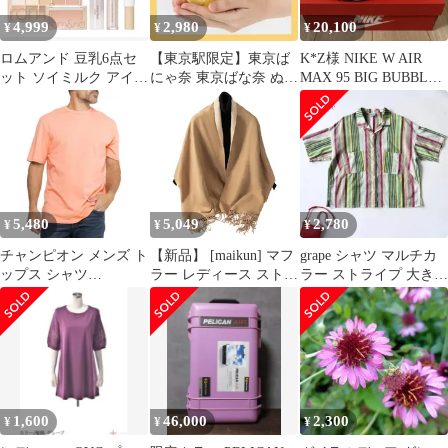
4,999
2,980
20,100
¥
¥
¥
ロムアンド 豆乳6点セ
【東京駅限定】東京ば
K*Z様 NIKE W AIR
ット ソイミルク アイシ
にゃ奈 東京ばな奈 ぬい
MAX 95 BIG BUBBLE
ャドウ 眉マスカラ リッ
ぐるみ 新品未使用 ショ
グレープグラデ
プ
ップ袋付き
5,480
5,049
2,780
¥
¥
¥
チャンピオン メンズ ト
【新品】 [maikun] マフ
grape シャツ マルチカ
ップス シャツ
ラー レディース ストー
ラー ストライプ 大きい
Champion Cloud Wash
ル 冬 柔らかい ショー
LL 半袖 綿100 春夏
TShirt Short Sleeve
ル 両面使用 大判 カー
Peach Grapefruit ピーチ
キ&ベージュ 秋冬 大き
いサイズ 0
1,600
46,000
2,300
¥
¥
¥