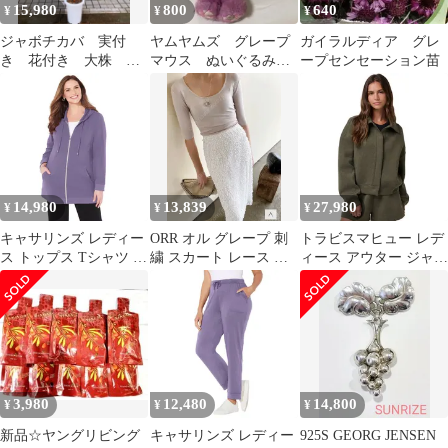
15,980
800
640
¥
¥
¥
ジャボチカバ 実付
ヤムヤムズ グレープ
ガイラルディア グレ
き 花付き 大株 送
マウス ぬいぐるみ
ープセンセーション苗
料無料
キーホルダー
yumyums
14,980
13,839
27,980
¥
¥
¥
キャサリンズ レディー
ORR オル グレープ 刺
トラビスマヒュー レデ
ス トップス Tシャツ プ
繍 スカート レース ロ
ィース アウター ジャケ
ラスサイズ パイル ニッ
ング スカート セルフウ
ット・ブルゾン ボタン
ト パーカー Catherines
ェディング ブライダル
ダウン シャツ ダウン
Womens Plusize Cloud
シャワー
キャップ ケープ
Knit French Terry
TravisMathew
ZipFron
Cloudscape Button Down
Shirt Wom
3,980
12,480
14,800
¥
¥
¥
新品☆ヤングリビング
キャサリンズ レディー
925S GEORG JENSEN