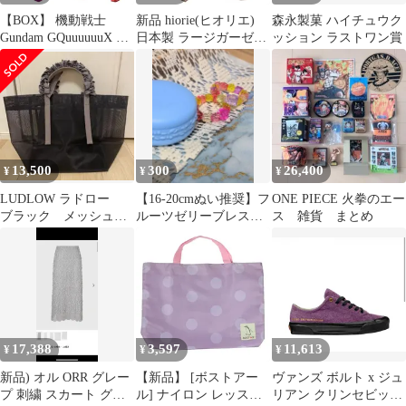
【BOX】 機動戦士
新品 hiorie(ヒオリエ)
森永製菓 ハイチュウク
Gundam GQuuuuuuX グ
日本製 ラージガーゼタ
ッション ラストワン賞
ミ（ジークアクスグ
オル ボーダー 150cm ブ
ミ） 12個入り BOX 食
ラウンボーダー 大判 バ
玩 ｜ バンダイ
スタオル ビッグ ラージ
BANDAI ガンダム
泉州タオル
13,500
300
26,400
¥
¥
¥
LUDLOW ラドロー
【16-20cmぬい推奨】フ
ONE PIECE 火拳のエー
ブラック メッシュ
ルーツゼリーブレスレ
ス 雑貨 まとめ
トートバッグ グレー
ット【ハンドメイド】
プハンドル
17,388
3,597
11,613
¥
¥
¥
新品) オル ORR グレー
【新品】 [ボストアー
ヴァンズ ボルト x ジュ
プ 刺繍 スカート グレ
ル] ナイロン レッスン
リアン クリンセビッチ