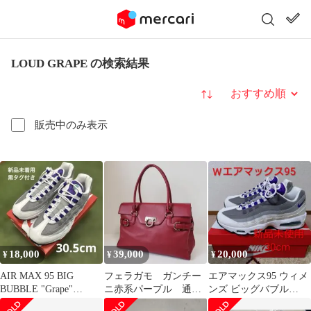
LOUD GRAPE の検索結果
並び替え
販売中のみ表示
18,000
39,000
20,000
¥
¥
¥
AIR MAX 95 BIG
フェラガモ ガンチー
エアマックス95 ウィメ
BUBBLE "Grape"
ニ赤系パープル 通勤
ンズ ビッグバブル
30.5cm
通学バッグ グレープ
30cm