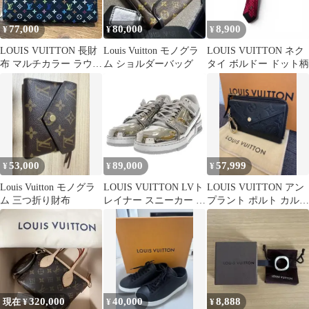
77,000
80,000
8,900
¥
¥
¥
LOUIS VUITTON 長財
Louis Vuitton モノグラ
LOUIS VUITTON ネク
布 マルチカラー ラウン
ム ショルダーバッグ
タイ ボルドー ドット柄
ドファスナー
53,000
89,000
57,999
¥
¥
¥
Louis Vuitton モノグラ
LOUIS VUITTON LVト
LOUIS VUITTON アン
ム 三つ折り財布
レイナー スニーカー メ
プラント ポルト カルト
タリック
レクト ヴェルソ
320,000
40,000
8,888
現在 ¥
¥
¥