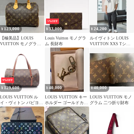
5%OFF
123,000
33,000
24,200
¥
¥
¥
【極美品】LOUIS
Louis Vuitton モノグラ
ルイヴィトン LOUIS
VUITTON モノグラム
ム 長財布
VUITTON XXS Tシャ
スピーディ25 ハンドバ
ツ ホワイト 19SS
ッグ
9%OFF
129,600
40,000
40,000
¥
¥
¥
LOUIS VUITTON ル
LOUIS VUITTON キー
LOUIS VUITTON モノ
イ・ヴィトン パピヨン
ホルダー ゴールドカラ
グラム 二つ折り財布
26 モノグラム 旧型 ハ
ー
ンドバッグ