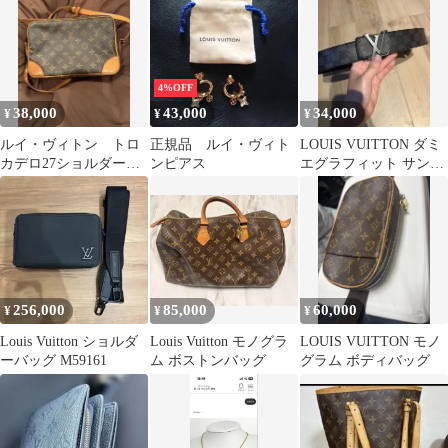
布 ★
4%OFF
38,000
43,000
34,000
¥
¥
¥
ルイ・ヴィトン トロ
正規品 ルイ・ヴィト
LOUIS VUITTON ダミ
カデロ27ショルダーバ
ンピアス
エグラフィット サンチ
ッグ
ュール ベルト
256,000
85,000
60,000
¥
¥
¥
Louis Vuitton ショルダ
Louis Vuitton モノグラ
LOUIS VUITTON モノ
ーバッグ M59161
ム ボストンバッグ
グラム ボディバッグ