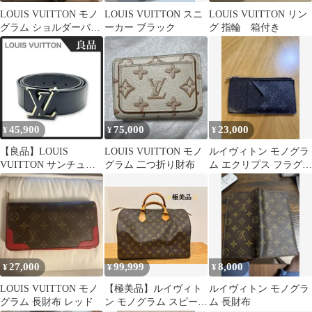
LOUIS VUITTON モノ
LOUIS VUITTON スニ
LOUIS VUITTON リン
グラム ショルダーバッ
ーカー ブラック
グ 指輪 箱付き
グ
45,900
75,000
23,000
¥
¥
¥
【良品】LOUIS
LOUIS VUITTON モノ
ルイヴィトン モノグラ
VUITTON サンチュー
グラム 二つ折り財布
ム エクリプス フラグメ
ル LVオプティック ベ
ントケース コインカー
ルト
ド
27,000
99,999
8,000
¥
¥
¥
LOUIS VUITTON モノ
【極美品】ルイヴィト
ルイヴィトン モノグラ
グラム 長財布 レッド
ン モノグラム スピーデ
ム 長財布