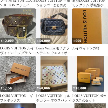
プ*！様 ね*む様 LOUIS
LOUIS VUITTON 空箱
新品LOUIS VUITTON
VUITTON エテュイ・
ショッパーまとめ売
モノグラム 手帳型ケー
シガレット モノグラ
り 値下げしました！
ス iPhone 7+対応
ム
12,000
50,000
999
¥
¥
¥
LOUIS VUITTON ルイ
Louis Vuitton モノグラ
ルイヴィトンの箱
ヴィトン モノグラム ベ
ムデニム ウエストポー
ルト 75 男女兼用
チ
1,150
60,000
18,000
¥
¥
¥
LOUIS VUITTON ギ
LOUIS VUITTON マル
LOUIS VUITTON ボッ
フトボックス
チカラー マウスパッド
クス7 点セット