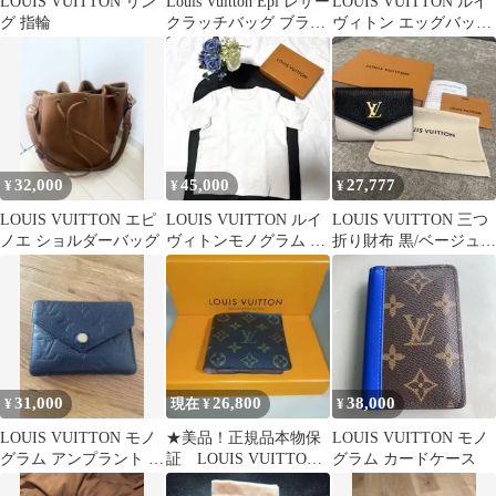
LOUIS VUITTON リン
Louis Vuitton Epi レザー
LOUIS VUITTON ルイ
グ 指輪
クラッチバッグ ブラッ
ヴィトン エッグバッグ
ク
ショルダーバッグ
32,000
45,000
27,777
¥
¥
¥
LOUIS VUITTON エピ
LOUIS VUITTON ルイ
LOUIS VUITTON 三つ
ノエ ショルダーバッグ
ヴィトンモノグラム エ
折り財布 黒/ベージュ／
ンボス Tシャツ ホワイ
ピンク
ト
31,000
26,800
38,000
¥
現在 ¥
¥
LOUIS VUITTON モノ
★美品！正規品本物保
LOUIS VUITTON モノ
グラム アンプラント 三
証 LOUIS VUITTON
グラム カードケース
つ折り財布
モノグラム 二つ折り財