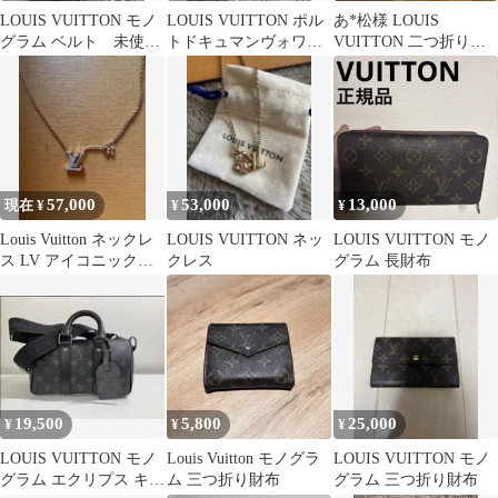
LOUIS VUITTON モノ
LOUIS VUITTON ポル
あ*松様 LOUIS
グラム ベルト 未使用
トドキュマンヴォワヤ
VUITTON 二つ折り財
に近い 105
ージュエピビジネスバ
布 ブラック
ッグ
57,000
53,000
13,000
現在 ¥
¥
¥
Louis Vuitton ネックレ
LOUIS VUITTON ネッ
LOUIS VUITTON モノ
ス LV アイコニック
クレス
グラム 長財布
M00596
19,500
5,800
25,000
¥
¥
¥
LOUIS VUITTON モノ
Louis Vuitton モノグラ
LOUIS VUITTON モノ
グラム エクリプス キー
ム 三つ折り財布
グラム 三つ折り財布