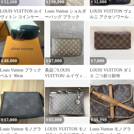
12,160
190,000
32,000
¥
¥
¥
LOUIS VUITTON ルイ
Louis Vuitton ショルダ
LOUIS VUITTON ヴェ
ヴィトン コインケー
ーバッグ ブラック
ルニ アクセソワール
ス 小銭入れ M30374
Y2K archive
40,000
47,000
7,000
¥
¥
¥
Louis Vuitton ブラック
美品♡LOUIS
LOUIS VUITTON ダミ
ベルト 90cm
VUITTON/ ルイヴィト
エ 二つ折り財布
ン/ ネヴァーフル
17,000
65,000
39,999
¥
¥
¥
Louis Vuitton モノグラ
LOUIS VUITTON モノ
Louis Vuitton モノグラ