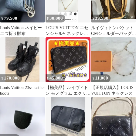
79,500
30,000
39,500
¥
¥
¥
Louis Vuitton ネイビー
LOUIS VUITTON エセ
ルイヴィトンバケット
二つ折り財布
ンシャルV ネックレス
GMショルダーバッグ‼️
ゴールド
お盆に入る前に大幅値
下げ‼️
170,000
45,000
11,000
¥
¥
¥
Louis Vuitton 23ss leather
【極美品】ルイヴィト
【正規店購入】LOUIS
boots
ン モノグラム エクリプ
VUITTON ネックレス
ス ジッピーウォレット
ブラック