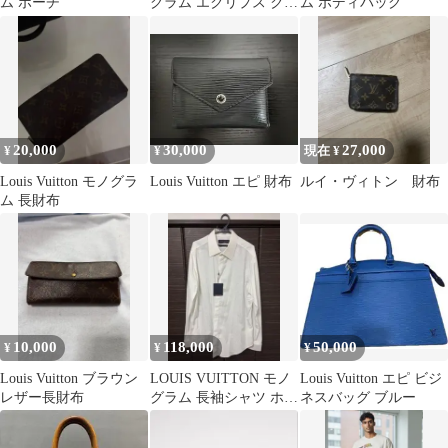
ム ポーチ
グラム エクリプス クラ
ム ボディバッグ
ッチバッグ
20,000
30,000
27,000
¥
¥
現在 ¥
Louis Vuitton モノグラ
Louis Vuitton エピ 財布
ルイ・ヴィトン 財布
ム 長財布
10,000
118,000
50,000
¥
¥
¥
Louis Vuitton ブラウン
LOUIS VUITTON モノ
Louis Vuitton エピ ビジ
レザー長財布
グラム 長袖シャツ ホワ
ネスバッグ ブルー
イト