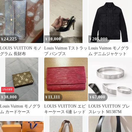
ィ35 ＊鍵付き＊
24,225
10,000
205,000
¥
¥
¥
LOUIS VUITTON モノ
Louis Vuitton Tストラッ
Louis Vuitton モノグラ
グラム 長財布
プ パンプス
ム デニムジャケット
5%OFF
38,000
11,111
67,000
¥
¥
¥
Louis Vuitton モノグラ
LOUIS VUITTON エピ
LOUIS VUITTON ブレ
ム カードケース
キーケース 6連 レッド
スレット M1387M