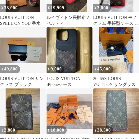
38,000
19,999
3,800
¥
¥
¥
LOUIS VUITTON
ルイヴィトン長財布ノ
LOUIS VUITTON モノ
SPELL ON YOU 香水
ベルティ
グラム 手帳型ケース ス
トラップ付
49,800
9,000
45,000
¥
¥
¥
LOUIS VUITTON サン
LOUIS VUITTON
2026SS LOUIS
グラス ブラック
iPhoneケース
VUITTON サングラス
15PROMAX M82888
2,800
18,000
28,500
¥
¥
¥