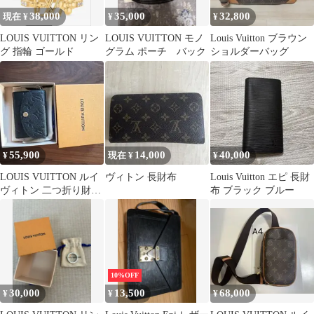
38,000
35,000
32,800
現在 ¥
¥
¥
LOUIS VUITTON リン
LOUIS VUITTON モノ
Louis Vuitton ブラウン
グ 指輪 ゴールド
グラム ポーチ バック
ショルダーバッグ
55,900
14,000
40,000
¥
現在 ¥
¥
LOUIS VUITTON ルイ
ヴィトン 長財布
Louis Vuitton エピ 長財
ヴィトン 二つ折り財
布 ブラック ブルー
布 ミニウォレット
10%OFF
30,000
13,500
68,000
¥
¥
¥