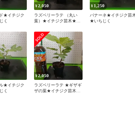
2,050
1,250
¥
¥
ルド★イチジク
ラズベリーラテ （丸い
バナーネ★イチジク苗
じく
葉）★イチジク苗木★い
★いちじく
ちじく
2,050
¥
プル★イチジク
ラズベリーラテ ★ギザギ
じく
ザの葉★イチジク苗木★
いちじく