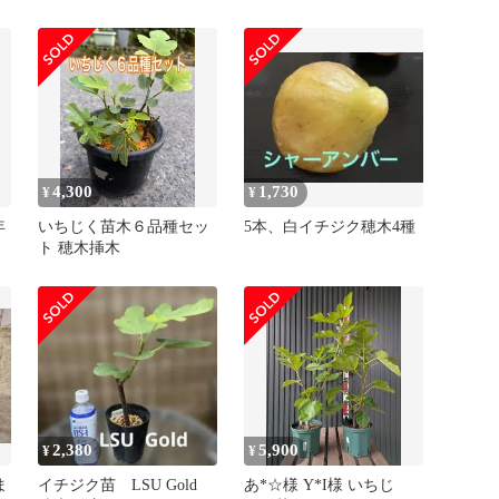
4,300
1,730
¥
¥
年
いちじく苗木６品種セッ
5本、白イチジク穂木4種
ト 穂木挿木
2,380
5,900
¥
¥
ま
イチジク苗 LSU Gold
あ*☆様 Y*I様 いちじ