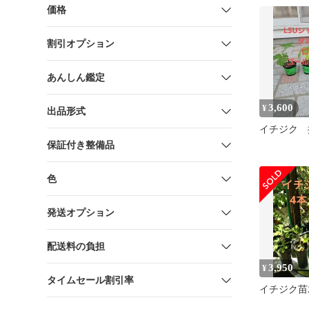
価格
割引オプション
あんしん鑑定
3,600
¥
出品形式
イチジク 
保証付き整備品
色
発送オプション
配送料の負担
3,950
¥
タイムセール割引率
イチジク苗