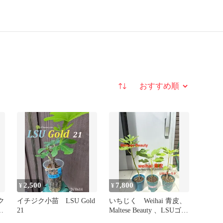
並び替え
2,500
7,800
¥
¥
ク
イチジク小苗 LSU Gold
いちじく Weihai 青皮、
U
21
Maltese Beauty 、LSUゴー
ルド3種