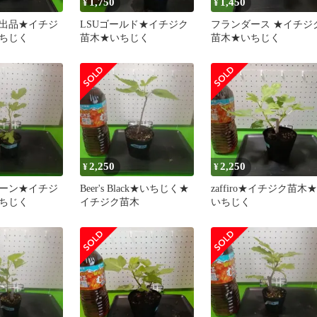
1,750
1,450
¥
¥
出品★イチジ
LSUゴールド★イチジク
フランダース ★イチジ
ちじく
苗木★いちじく
苗木★いちじく
2,250
2,250
¥
¥
ーン★イチジ
Beer's Black★いちじく★
zaffiro★イチジク苗木★
ちじく
イチジク苗木
いちじく