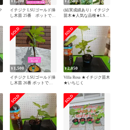
1,200
2,500
¥
¥
ク
イチジク LSUゴールド挿
(結実成績あり）イチジク
し木苗 25番 ポットで発
苗木★人気な品種★LSU
送
Gold （LSUゴールド）
1,500
2,050
¥
¥
イチジク LSUゴールド挿
Villa Rosa ★イチジク苗木
し木苗 26番 ポットで発
★いちじく
送