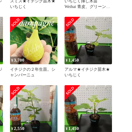
ジ
スミス★イチジク苗木★
いちじく挿し木苗
いちじく
Weihai 青皮、グリーング
リーク、LSUゴールド3種
セット
3,700
1,450
¥
¥
ジ
イチジクの２年生苗。シ
アルマ★イチジク苗木★
ャンパーニュ
いちじく
2,550
1,450
¥
¥