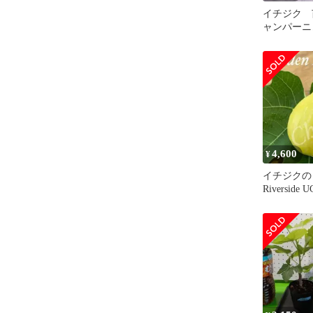
イチジク 
ャンパーニ
フィグ
4,600
¥
イチジクの良
Riverside U