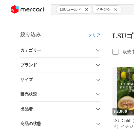
ンツにスキップ
LSUゴールド
イチジク
絞り込み
LSU
クリア
カテゴリー
販売
ブランド
サイズ
販売状況
出品者
2,000
¥
LSU Gol
商品の状態
ド）イチジ