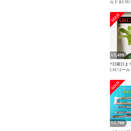
ルド＆LS
ュ
1,499
¥
‼️日曜日ま
LSUゴー
ク 苗
1,700
¥