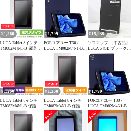
Brilliant for アイリス タ
Fi【377】
護 フィルム 強化ガラス
ブレット ルカ Hydro
と 同等の 高硬度9H ブ
Ag+ 抗菌抗ウイルス 高
ルーライトカット クリ
光沢
ア光沢タイプ 改訂版
10%OFF
1,260
1,799
15,939
¥
¥
¥
LUCA Tablet 8インチ
FORユアユー T30 /
ソフマップ 〔中古品〕
TM082M4N1-B 保護 フ
LUCA TM082M4N1-B 8
LUCA 64GB ブラック
ィルム OverLay Brilliant
インチ 用の ケース 保
TM082M4N1-B Wi-
for アイリス タブレッ
護ケース タブレットケ
Fi【377】
ト ルカ 指紋がつきにく
ースFOR ユアユー T30
い 指紋防止 高光沢
8インチ 用のタブレッ
ト収納ケース 軽量 薄型
耐衝撃 傷つけ防止 スタ
10%OFF
10%OFF
ンド機能 角度調整
1,260
1,260
1,799
¥
¥
¥
PCduoduo （ダークブ
LUCA Tablet 8インチ
LUCA Tablet 8インチ
FORユアユー T30 /
TM082M4N1-B 保護 フ
TM082M4N1-B 保護 フ
LUCA TM082M4N1-B 8
ィルム OverLay Plus
ィルム OverLay Plus for
インチ 用の ケース 保
Lite for アイリス タブ
アイリス タブレット ル
護ケース タブレットケ
レット ルカ 高精細液晶
カ アンチグレア 反射防
ースFOR ユアユー T30
対応 アンチグレア 反射
止 非光沢 指紋防止
8インチ 用のタブレッ