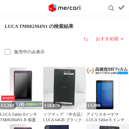
LUCA TM082M4N1 の検索結果
並び替え
販売中のみ表示
10%OFF
1,260
18,879
1,800
¥
¥
¥
LUCA Tablet 8インチ
ソフマップ 〔中古品〕
アイリスオーヤマ
TM082M4N1-B 保護 フ
LUCA 64GB ブラック
LUCA Tablet 8 インチ
ィルム OverLay 抗菌
TM082M4N1-B Wi-
TM082M4N1-B 液晶保