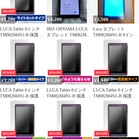
防止
ト収納ケース 軽量 薄型
耐衝撃 傷つけ防止 スタ
10%OFF
ンド機能 角度調整
1,260
6,200
2,500
¥
¥
¥
PCduoduo （ダークブ
LUCA Tablet 8インチ
IRIS OHYAMA LUCA
Luca タブレット
TM082M4N1-B 保護 フ
タブレット TM082M4
TM082M4N1-B 8インチ
ィルム OverLay Eye
本体
タッチパネル不良
Protector for アイリス
タブレット ルカ 目に優
しい ブルーライトカッ
ト
10%OFF
10%OFF
10%OFF
1,260
1,260
1,440
¥
¥
¥
LUCA Tablet 8インチ
LUCA Tablet 8インチ
LUCA Tablet 8インチ
TM082M4N1-B 保護 フ
TM082M4N1-B 保護 フ
TM082M4N1-B 保護 フ
ィルム OverLay Eye
ィルム OverLay Paper
ィルム OverLay 9H Plus
Protector 低反射 for ア
for アイリス タブレッ
for アイリス タブレッ
イリス タブレット ルカ
ト ルカ 書き味向上 フ
ト ルカ 9H 高硬度 アン
ブルーライトカット 低
ィルム 紙のような描き
チグレア 反射防止
反射
心地
10%OFF
10%OFF
10%OFF