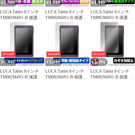
1,584
1,440
1,440
¥
¥
¥
LUCA Tablet 8インチ
LUCA Tablet 8インチ
LUCA Tablet 8インチ
TM082M4N1-B 保護 フ
TM082M4N1-B 保護 フ
TM082M4N1-B 保護 フ
ィルム OverLay
ィルム OverLay
ィルム OverLay 9H
Absorber 高光沢 for ア
Absorber 低反射 for ア
Brilliant for アイリス タ
イリス タブレット ルカ
イリス タブレット ルカ
ブレット ルカ 9H 高硬
衝撃吸収 高光沢
衝撃吸収 反射防止 ブル
度 透明 高光沢
ーライト
10%OFF
10%OFF
10%OFF
1,440
1,440
3,393
¥
¥
¥
LUCA Tablet 8インチ
LUCA Tablet 8インチ
LUCA Tablet 8インチ
TM082M4N1-B 保護 フ
TM082M4N1-B 保護 フ
TM082M4N1-B 保護 フ
ィルム OverLay Eye
ィルム OverLay Magic
ィルム OverLay Secret
Protector 9H for アイリ
for アイリス タブレッ
for アイリス タブレッ
ス タブレット ルカ 高
ト ルカ 傷修復 耐指紋
ト ルカ プライバシーフ
硬度 ブルーライトカッ
指紋防止 コーティング
ィルター 覗き見防止
ト