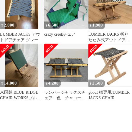
2,000
6,500
1,900
¥
¥
¥
LUMBER JACKS アウ
crazy creekチェア
LUMBER JACKS 折り
トドアチェア グレー
たたみ式アウトドアチ
ェア 木製 カスタム
品
14,000
4,200
2,500
¥
¥
¥
米国製 BLUE RIDGE
ランバージャックスチ
goout 様専用/LUMBER
CHAIR WORKSブルー
ェア 色 チャコール
JACKS CHAIR
リッジ 美品 USA
【2個セット】