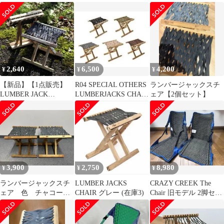
ウトドアチェア
ランバージャックスチ
グッズ 野音
ェア LUM-CH アウトド
ア チェア キャンプ 椅
子 アウトドアチェア ベ
ランダ
2,640
6,500
4,200
¥
¥
¥
【新品】【1点販売】
R04 SPECIAL OTHERS
ランバージャックスチ
LUMBER JACK
LUMBERJACKS CHAIR
ェア【2個セット】
CHAIR(折り畳みチェ
グッズ
ア)[チェア 椅子 イス 軽
量 コンパクト アウトド
ア キャンプ レジャー
釣り スポーツ おしゃれ
ミリタリー]
3,900
2,750
8,980
¥
¥
¥
ランバージャックスチ
LUMBER JACKS
CRAZY CREEK The
ェア 色 チャコール
CHAIR グレー (在庫3)
Chair 旧モデル 2脚セッ
【2個セット】
ト