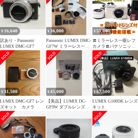
16,640
36,000
51,000
¥
¥
¥
訳あり・Panasonic
Panasonic LUMIX DMC-
〓ミラーレス一眼レフ
LUMIX DMC-GF7
GF7W ミラーレス一眼
カメラ〓パナソニック
ズームレンズ付
Panasonic LUMIX GM1
31,500
45,000
67,500
¥
¥
¥
LUMIX DMC-GF7 レン
【美品】LUMIX DC-
LUMIX G100DK レンズ
ズキット カメラ
GF9W ダブルレンズキ
キット
ット オレンジ