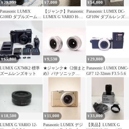
79,999
7,000
54,000
¥
¥
¥
Panasonic LUMIX
【ジャンク】Panasonic
Panasonic LUMIX DC-
G100D ダブルズームキ
LUMIX G VARIO H-
GF10W ダブルレンズキ
ット
FS12032
ット
65,800
9,530
29,800
¥
¥
¥
LUMIX GX7MK2 標準
★ジャンク★《2個まと
Panasonic LUMIX DMC-
ズームレンズキット
め》パナソニック
GF7 12-32mm F3.5-5.6
Panasonic LUMIX G
VARIO 12-32mm F3.5-
5.6★ L77#8305
18,500
11,000
33,000
¥
¥
¥
LUMIX G VARIO 12-
Panasonic LUMIX デジ
【美品】LUMIX G