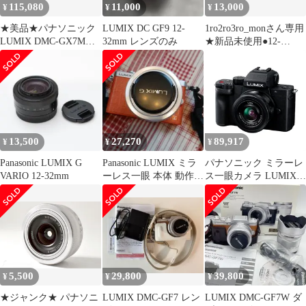
115,080
11,000
13,000
¥
¥
¥
★美品★パナソニック
LUMIX DC GF9 12-
1ro2ro3ro_monさん専用
LUMIX DMC-GX7MK3
32mm レンズのみ
★新品未使用●12-
+ G VARIO 12-32mm
32mm/F3.5-5.6
F3.5-5.6 レンズセット
★ ＃5768
13,500
27,270
89,917
¥
¥
¥
Panasonic LUMIX G
Panasonic LUMIX ミラ
パナソニック ミラーレ
VARIO 12-32mm
ーレス一眼 本体 動作確
ス一眼カメラ LUMIX
認済み
DC-G100DK-K 標準ズ
ームレンズキット
(LUMIX G VARIO 12-
32mm)
5,500
29,800
39,800
¥
¥
¥
★ジャンク★ パナソニ
LUMIX DMC-GF7 レン
LUMIX DMC-GF7W ダ