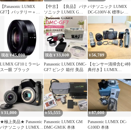
【Panasonic LUMIX
【中古】 【良品】 パナ
パナソニック LUMIX
GF7】バッテリー＋充
ソニック LUMIX G
DC-G100V-K 標準レン
電器＋SDカード付き
VARIO 12-32mm F3.5-
ズ トライポッドグリッ
5.6 ASPH. MEGA O.I.S.
プ
[H-FS12032] ブラック
45,000
33,000
56,789
現在 ¥
現在 ¥
¥
LUMIX GF10ミラーレ
Panasonic LUMIX DMC-
【センサー清掃含む4特
ス一眼 ブラック
GF7 ピンク 箱付 美品
典付き】LUMIX
G100+ズームレンズ
【安心返金保証】
31,000
55,555
87,000
¥
¥
¥
★極上美品★ Panasonic
Panasonic LUMIX GM
Panasonic LUMIX DC-
パナソニック LUMIX
DMC-GM1K 本体
G100D 本体