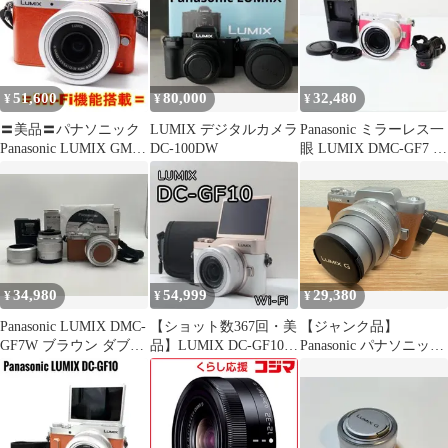
51,600
80,000
32,480
¥
¥
¥
〓美品〓パナソニック
LUMIX デジタルカメラ
Panasonic ミラーレス一
Panasonic LUMIX GM1
DC-100DW
眼 LUMIX DMC-GF7 ピ
ミラーレス一眼
ンク
34,980
54,999
29,380
¥
¥
¥
Panasonic LUMIX DMC-
【ショット数367回・美
【ジャンク品】
GF7W ブラウン ダブル
品】LUMIX DC-GF10
Panasonic パナソニック
レンズ
ホワイト×ピンクゴール
LUMIX G VARIO 12-
ド
32mm F3.5-5.6
ASPH./MEGA O.I.S ミ
ラーレス一眼カメラ、
Lumix DMC-GF7