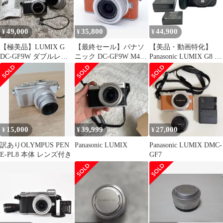
49,000
35,800
44,900
¥
¥
¥
【極美品】LUMIX G
【最終セール】パナソ
【美品・動画特化】
DC-GF9W ダブルレン
ニック DC-GF9W M4/3
Panasonic LUMIX G8 レ
ズキット
金属マウントレンズセ
ンズ＆配信・給電セッ
ット
ト
15,000
39,999
27,000
¥
¥
¥
訳ありOLYMPUS PEN
Panasonic LUMIX
Panasonic LUMIX DMC-
E-PL8 本体 レンズ付き
GF7