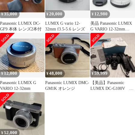
35,000
20,000
12,980
¥
¥
¥
Panasonic LUMIX DC-
LUMIX G vario 12-
美品 Panasonic LUMIX
GF9 本体 レンズ2本付
32mm f3.5-5.6 レンズ
G VARIO 12-32mm
F3.5-5.6 ASPH. MEGA
O.I.S. H-FS12032 マイ
クロフォーサーズ シル
バー 260717w
12,000
48,000
59,999
¥
¥
¥
Panasonic LUMIX G
Panasonic LUMIX DMC-
【美品】Panasonic
VARIO 12-32mm
GM1K オレンジ
LUMIX DC-G100V レ
ンズ、トライポッド付
52,000
¥