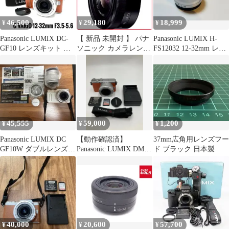
46,500
29,180
18,999
¥
¥
¥
Panasonic LUMIX DC-
【 新品 未開封 】 パナ
Panasonic LUMIX H-
GF10 レンズキット オ
ソニック カメラレンズ
FS12032 12-32mm レン
レンジ
［マイクロフォーサー
ズ
ズ /ズームレンズ］ ブ
ラック LUMIX G
VARIO 12-32mm/F3.5-
5.6 ASPH./MEGA O.I.S.
H-FS12032-K 未使用 送
料無料
45,555
59,000
1,200
¥
¥
¥
Panasonic LUMIX DC
【動作確認済】
37mm広角用レンズフー
GF10W ダブルレンズキ
Panasonic LUMIX DMC-
ド ブラック 日本製
ット
GM1 レンズキット
40,000
20,600
57,700
¥
¥
¥