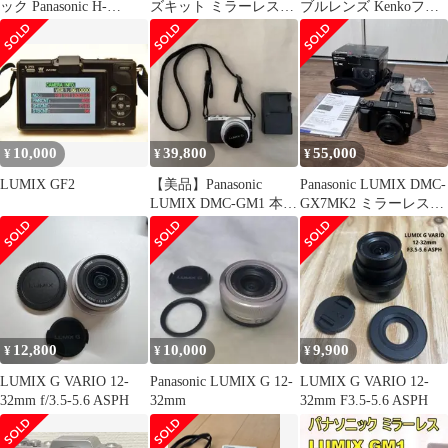
ック Panasonic H-
ズキット ミラーレス一
ブルレンズ Kenkoフィ
FS12032 LUMIX G
眼 カメラ
ルター2枚 付属品多数
VARIO 12-32mm F3.5-
5.6 ASPH. MEGA O.I.S.
シルバー RYM6488
#440
10,000
39,800
55,000
¥
¥
¥
LUMIX GF2
【美品】Panasonic
Panasonic LUMIX DMC-
LUMIX DMC-GM1 本体
GX7MK2 ミラーレス一
レンズキット
眼
12,800
10,000
9,900
¥
¥
¥
LUMIX G VARIO 12-
Panasonic LUMIX G 12-
LUMIX G VARIO 12-
32mm f/3.5-5.6 ASPH
32mm
32mm F3.5-5.6 ASPH