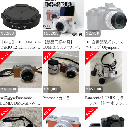
ット カメラジャケット
ライポッドグリップ付
S-30 ブラック DCS-
き 僅か3000ショット 付
03S30BK
属品完備 元箱◇50813
7,960
55,999
2,790
¥
¥
¥
【中古】 JJC LUMIX G
【新品同様48回】
JJC 自動開閉式レンズ
VARIO 12-32mm/3.5-5.6
LUMIX GF10 ホワイト
キャップ Olympus
専用オートレンズキャ
美肌自撮り ミラーレ
M.ZUIKO DIGITAL ED
ップ ALC-P1232
ス
14-42mm F3.5-5.6 EZ &
Olympus M.Zuiko Digital
17mm F2.8 & Panasonic
Lumix G Vario 12-3
41,000
36,000
45,000
¥
¥
¥
★美品★Panasonic
Panasonicカメラ
Panasonic LUMIX ミラ
LUMIX DMC-GF7W ブ
ーレス一眼 本体 レンズ
ラウン
2本付