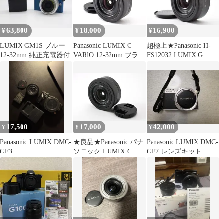
63,800
18,000
16,900
¥
¥
¥
LUMIX GM1S ブルー
Panasonic LUMIX G
超極上★Panasonic H-
12-32mm 純正充電器付
VARIO 12-32mm ブラッ
FS12032 LUMIX G
ク
#1017
17,500
17,000
42,000
¥
¥
¥
Panasonic LUMIX DMC-
★良品★Panasonic パナ
Panasonic LUMIX DMC-
GF3
ソニック LUMIX G
GF7 レンズキット
VARIO f3.5-5.6 12-
32mm ASPH レンズ
★E22H #0