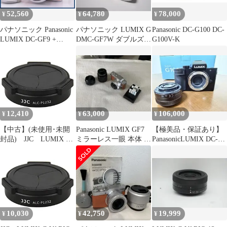
52,560
64,780
78,000
¥
¥
¥
パナソニック Panasonic
パナソニック LUMIX G
Panasonic DC-G100 DC-
LUMIX DC-GF9 +
DMC-GF7W ダブルズー
G100V-K
LUMIX G VARIO 12-
ムレンズ B049
32mm F3.5-5.6 ASPH.
O.I.S. 前キャップ付 同
梱無料 #am9026
12,410
63,000
106,000
¥
¥
¥
【中古】(未使用･未開
Panasonic LUMIX GF7
【極美品・保証あり】
封品) JJC LUMIX G
ミラーレス一眼 本体 レ
PanasonicLUMIX DC-
VARIO 12-32mm/3.5-
ン3 本付
G100Dミラーレス一眼
5.6 専用オートレンズ
キャップ ALC-P1232
v1yptgt
10,030
42,750
19,999
¥
¥
¥