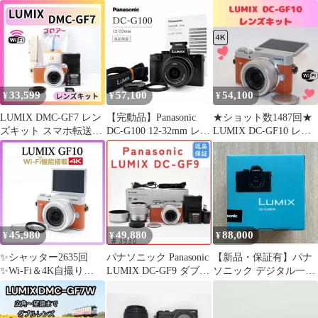
DMC-GH3 ボディ G
VARIO 12-32mm F3.5-
5.6 ★動作確認済み
#0493 #265
33,599
57,100
54,100
¥
¥
¥
LUMIX DMC-GF7 レン
【完動品】Panasonic
★ショット数1487回★
ズキット スマホ転送
DC-G100 12-32mm レン
LUMIX DC-GF10 レン
Wi-Fi 自撮りOK
ズ 返品保証
ズキット Wi-Fi
45,980
49,880
88,000
¥
¥
¥
✨シャッター2635回
パナソニック Panasonic
【新品・保証有】パナ
✨Wi-Fi＆4K自撮り
LUMIX DC-GF9 ダブル
ソニック デジタル一眼
✨LUMIX GF10オレン
レンズキット
カメラ ルミックス DC-
ジ
G100DK