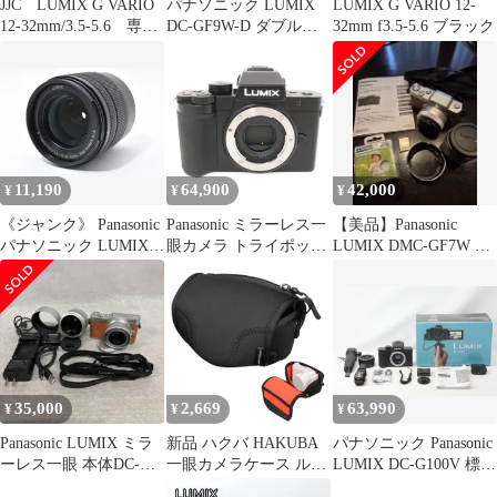
JJC LUMIX G VARIO
パナソニック LUMIX
LUMIX G VARIO 12-
12-32mm/3.5-5.6 専用
DC-GF9W-D ダブルレ
32mm f3.5-5.6 ブラック
オートレンズキャップ
ンズキット【オレン
ALC-P1232
ジ】
11,190
64,900
42,000
¥
¥
¥
《ジャンク》 Panasonic
Panasonic ミラーレス一
【美品】Panasonic
パナソニック LUMIX G
眼カメラ トライポッド
LUMIX DMC-GF7W ブ
VARIO 12-60mm F3.5-
グリップキット LUMIX
ラウン
5.6 ASPH. POWER
DC-G100DV Aランク 69
O.I.S. #C260516-04
35,000
2,669
63,990
¥
¥
¥
Panasonic LUMIX ミラ
新品 ハクバ HAKUBA
パナソニック Panasonic
ーレス一眼 本体DC-
一眼カメラケース ルフ
LUMIX DC-G100V 標準
GF9W オレンジ
トデザイン スリムフィ
ズームレンズキット ト