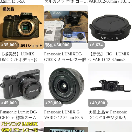
32mm f3.5-5.6
タルカメラ 本体 ゴール
VARIO12-60mm / F3.5-
ド
5.6 ASPH
35,000
50,000
6,634
¥
現在 ¥
¥
【極美品】LUMIX
Panasonic LUMIXDC-
【新品】 JJC LUMIX
DMC-G7Hボディ+おま
G100K ミラーレス一眼
G VARIO 12-32mm/3.5-
け
5.6 専用オートレンズ
キャップ ALC-P1232 0
45,000
20,800
49,800
¥
¥
¥
Panasonic Lumix DC-
Panasonic LUMIX G
★極上品★ Panasonic
GF10 ＋ 標準ズームレ
VARIO 12-32mm F3.5-
DC-GF10 デジタルカメ
ンズ セット
5.6 ズームレンズ 中古
ラ レンズキット
良好 T11513152