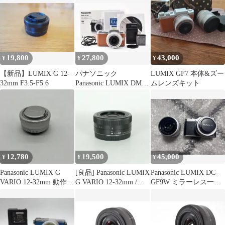
19,800
27,800
43,000
¥
¥
¥
【新品】LUMIX G 12-
パナソニック
LUMIX GF7 本体&ズー
32mm F3.5-F5.6
Panasonic LUMIX DMC-
ムレンズキット
GF7 レンズキット
12,780
19,500
45,000
¥
¥
¥
Panasonic LUMIX G
[良品] Panasonic LUMIX
Panasonic LUMIX DC-
VARIO 12-32mm 動作良
G VARIO 12-32mm /
GF9W ミラーレス一眼
好
F3.5-5.6 ASPH. / MEGA
ダブルレンズ
O.I.S. [ブラック] | マイ
クロフォーサーズマウ
ント