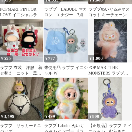
999
4,555
1,800
¥
¥
¥
POPMART PIN FOR
ラブブ LABUBU マカ
ラブブぬいぐるみマス
LOVE イニシャルラブ
ロン エナジー 7点セ
コット キーチェーン
ブ 【 G 】
ット 正規品
555
777
1,000
¥
¥
¥
ラブブ 衣装 洋服 着
未使用品 ラブブ イニシ
POP MART THE
せ替え ニット 黒
ャル W
MONSTERS ラブブぬ
白 2セット
いぐるみ
3,499
499
800
¥
¥
¥
ラブブ サッカーミニ
ラブブ Labubu ぬいぐ
【正規品】ラブブ ？ イ
バッグ
るみ レインボー ドラゴ
ニシャル むらさき