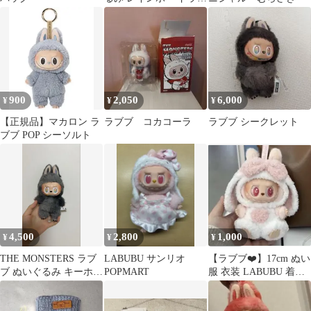
ン カラフル 着せ替え
服！
900
2,050
6,000
¥
¥
¥
【正規品】マカロン ラ
ラブブ コカコーラ
ラブブ シークレット
ブブ POP シーソルト
4,500
2,800
1,000
¥
¥
¥
THE MONSTERS ラブ
LABUBU サンリオ
【ラブブ❤️】17cm ぬい
ブ ぬいぐるみ キーホル
POPMART
服 衣装 LABUBU 着せ
ダー
替え服