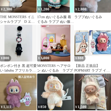
2,300
1,200
2,000
¥
¥
¥
THE MONSTERS イニ
17cm ぬいぐるみ服 着
ラブブぬいぐるみ
シャルラブブ D エラ
ぐるみ ラブブ ぬい服
ー品
かわいい 推し活 ぬい活
HM
800
3,000
888
¥
¥
¥
ポンポン付き 黒 超可愛
MONSTERS ヘアサロ
【新品 正規品】
い labubu アフリカラブ
ン ぬいぐるみ ラブブ
POPMART ラブブ イニ
ブキーホルダー 真っ黒
シャル Q
1,111
850
1,500
¥
¥
¥