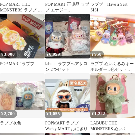
POP MART THE
POP MART 正規品 ラブ
ラブブ Have a Seat
MONSTERS ラブブ マ
ブ エナジー
SISI
カロン ピンク
HAPPINESS
3,000
6,999
950
¥
¥
¥
POP MART ラブブ
labubu ラブブヘアサロ
ラブブ ぬいぐるみキー
ン 2つセット
ホルダー 5色セット
Labubu
2,700
1,055
1,222
¥
¥
¥
ラブブ水色
POPMART ラブブ
LABUBU THE
Wacky MART おにぎり
MONSTERS ぬいぐる
み キーホルダー