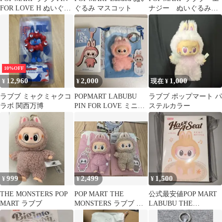
FOR LOVE H ぬいぐる
ぐるみ マスコット
ナジー ぬいぐるみペ
み キーホルダー
ンダント HOPE energy
10%OFF
12,960
2,000
1,000
¥
¥
現在 ¥
ラブブ ミャクミャクコ
POPMART LABUBU
ラブブ ポップマート パ
ラボ 関西万博
PIN FOR LOVE ミニラ
ステルカラー
ブブ 【U】
999
2,499
1,500
¥
¥
¥
THE MONSTERS POP
POP MART THE
公式最安値POP MART
MART ラブブ
MONSTERS ラブブ マ
LABUBU THE
カロン 2体セット
MONSTERS ぬいぐる