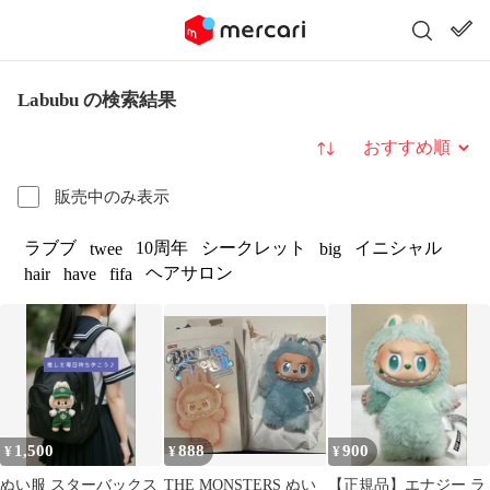
Labubu の検索結果
並び替え
販売中のみ表示
ラブブ
10周年
シークレット
イニシャル
twee
big
ヘアサロン
hair
have
fifa
1,500
888
900
¥
¥
¥
ぬい服 スターバックス
THE MONSTERS ぬい
【正規品】エナジー ラ