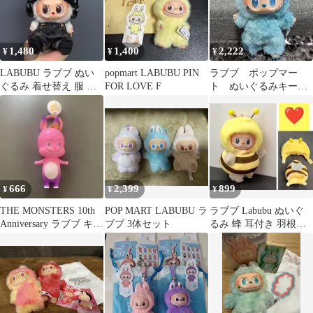
1,480
1,400
2,222
¥
¥
¥
LABUBU ラブブ ぬい
popmart LABUBU PIN
ラブブ ポップマー
ぐるみ 着せ替え 服 ぬ
FOR LOVE F
ト ぬいぐるみキーホ
い服 オーバーオール
ルダー
666
2,399
899
¥
¥
¥
THE MONSTERS 10th
POP MART LABUBU ラ
ラブブ Labubu ぬいぐ
Anniversary ラブブ キー
ブブ 3体セット
るみ 蜂 耳付き 羽根付
ホルダー
き着せ替え服 かわいい