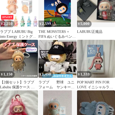
10%OFF
2,250
2,599
5,000
¥
¥
¥
ラブブ LABUBU Big
THE MONSTERS ×
LABUBU正规品
into Energy ミントグリ
FIFA ぬいぐるみペンダ
ーン
ント ラブブLabubu
1,150
1,490
1,333
¥
¥
¥
【2個セット】ラブブ
ラブブ 野球 ユニ
POP MART PIN FOR
Labubu 保護ケース ク
フォーム ヤンキース
LOVE イニシャルラブ
リア 第四世代 透明 ら
風 アウトフィット 着
ブ
ぶぶ
せ替え服