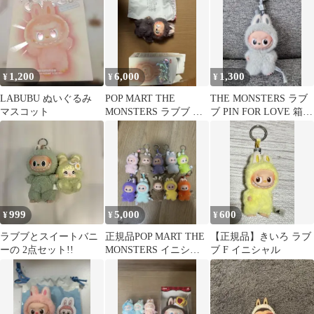
み
1,200
6,000
1,300
¥
¥
¥
LABUBU ぬいぐるみ
POP MART THE
THE MONSTERS ラブ
マスコット
MONSTERS ラブブ シ
ブ PIN FOR LOVE 箱無
ークレット
し C
999
5,000
600
¥
¥
¥
ラブブとスイートバニ
正規品POP MART THE
【正規品】きいろ ラブ
ーの 2点セット!!
MONSTERS イニシャ
ブ F イニシャル
ルラブブ まとめ売り