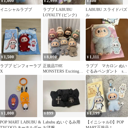
1,000
2,999
300
¥
¥
¥
イニシャルラブブ
ラブブ LABUBU
LABUBU スライドパズ
LOYALTY (ピンク)
ル
1,500
8,000
1,111
¥
¥
¥
ラブブ ピンフォーラブ
正規品THE
ラブブ マカロン ぬい
X
MONSTERS Exciting
ぐるみペンダント sea
Macaron7種ラブブ
salt coconut 新品
1,000
899
1,199
¥
¥
¥
POP MART LABUBU &
Labubu ぬいぐるみ用
【イニシャルD】POP
TYCOCO キーホルダー
お洋服
MART正規品！