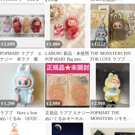
LABUBU イニシャルラ
ブブ
2,699
1,800
1,222
¥
¥
¥
POPMART ラブブ エ
LABUBU 新品・未使用
THE MONSTERS PIN
ナジー 赤ラブ 紫ラ
POP MART Big into
FOR LOVE ラブブ イ
ック オレンジハピネ
Energy
ニシャル 「Ｂ」
ス 正規品
1,200
2,980
2,900
¥
¥
¥
ラブブ Have a Seat
正規品 ラブブ エナジー
POPMART THE
ぬいぐるみ QUQU
ぬいぐるみキーホルダ
MONSTERS ジモモ
POP MART
ー未開封2個セット
ラブブ ぬいぐるみキ
ーホルダー