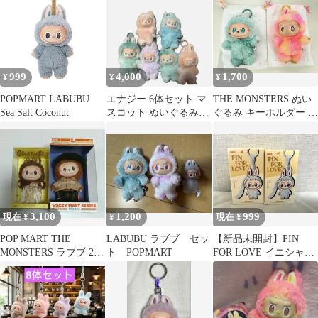
999
4,000
1,700
¥
¥
¥
POPMART LABUBU
エナジー 6体セット マ
THE MONSTERS ぬい
Sea Salt Coconut
スコット ぬいぐるみ
ぐるみ キーホルダー 2
LABUBU ラブブ
種セット ラブブ
3,100
1,200
999
現在 ¥
¥
現在 ¥
POP MART THE
LABUBU ラブブ セッ
【新品未開封】PIN
MONSTERS ラブブ 2点
ト POPMART
FOR LOVE イニシャル
セット
ラブブ 2箱セット