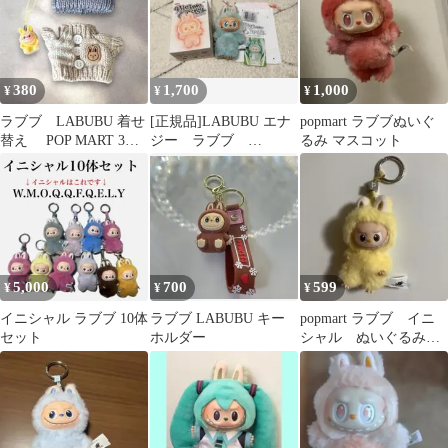
380
1,700
1,000
¥
¥
¥
ラブブ LABUBU 着せ
[正規品]LABUBU エナ
popmart ラブブぬいぐ
替え POP MART 3点
ジー ラブブ
るみ マスコット
セット 17cm用
SERENITY
5,000
700
599
¥
¥
¥
イニシャル ラブブ 10体
ラブブ LABUBU キー
popmart ラブブ イニ
セット
ホルダー
シャル ぬいぐるみ
ペンダント P