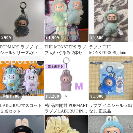
999
1,999
1,500
¥
¥
¥
POPMART ラブブ イニ
THE MONSTERS ラブ
ラブブ THE
シャルシリーズぬいぐ
ブ ぬいぐるみ 2体セッ
MONSTERS Big into
るみペンダント W
ト エナジーラブブ
Energy シリーズ
700
3,200
1,000
現在 ¥
¥
¥
LABUBU♡マスコット
◾️新品未開封 POPMART
ラブブ イニシャル o 箱
２点セット
ラブブ LABUBU PIN
なし 正規品
FOR LOVE【M】