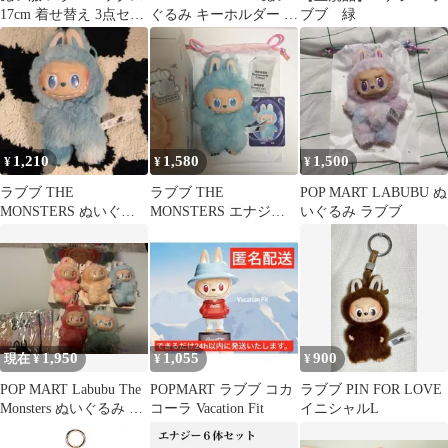
17cm 着せ替え 3点セッ
ぐるみ キーホルダー ラ
ブブ 緑
ト
ブブ
1,210
1,580
1,500
¥
¥
¥
ラブブ THE
ラブブ THE
POP MART LABUBU ぬ
MONSTERS ぬいぐる
MONSTERS エナジー
いぐるみ ラブブ
み マスコット
HOPE(青)
1,950
1,055
900
現在 ¥
¥
¥
POP MART Labubu The
POPMART ラブブ コカ
ラブブ PIN FOR LOVE
Monsters ぬいぐるみ 5
コーラ Vacation Fit
イニシャルL
体セット