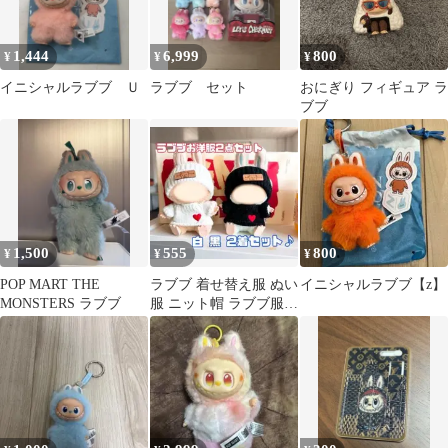
1,444
6,999
800
¥
¥
¥
イニシャルラブブ Ｕ
ラブブ セット
おにぎり フィギュア ラ
ブブ
1,500
555
800
¥
¥
¥
POP MART THE
ラブブ 着せ替え服 ぬい
イニシャルラブブ【z】
MONSTERS ラブブ
服 ニット帽 ラブブ服
ぬいぐるみ洋服 2点セ
ット