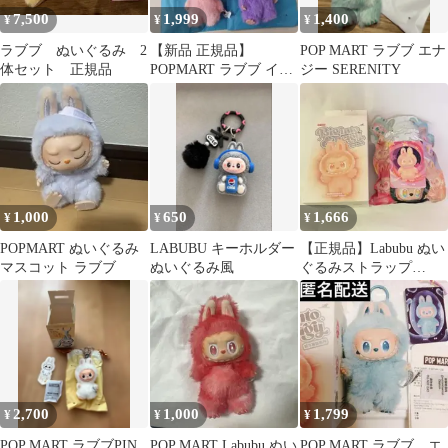
7,500
1,999
1,400
¥
¥
¥
ラブブ ぬいぐるみ 2
【新品 正規品】
POP MART ラブブ エナ
体セット 正規品
POPMART ラブブ イニ
シャル U T
1,000
650
1,666
¥
¥
¥
POPMART ぬいぐるみ
LABUBU キーホルダー
【正規品】Labubu ぬい
マスコット ラブブ
ぬいぐるみ風
ぐるみストラップ
LOYALTY
2,700
1,000
1,799
¥
¥
¥
POP MART ラブブPIN
POP MART Labubu ぬい
POP MART ラブブ エ