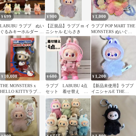
699
900
1,000
¥
¥
¥
LABUBU ラブブ ぬい
【正規品】ラブブ m イ
ラブブ POP MART THE
ぐるみキーホルダー 8
ニシャル むらさき
MONSTERS ぬいぐる
個セットセール
み ラブリー
10,000
680
1,200
¥
¥
¥
THE MONSTERS x
ラブブ LABUBU 4点
【新品未使用】ラブブ
HELLO KITTYラブブ
セット 着せ替え ピ
イニシャルE THE
Labubu
ンク 17cm ぬいぐる
MONSTERS
み ぬい服