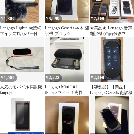
1,800
5,999
7,500
¥
¥
¥
Langogo Lightning接続
Langogo Genesis 本体 翻
★美品★ Langogo 音声
マイク防風カバー付き
訳機 ブラック
翻訳機 (画面保護フィ
Notta公式連携対応
ルム＆専用ケース付)
1,500
2,222
2,300
¥
¥
¥
人気のモバイル翻訳機
Langogo Mini L01
【稼働品】【美品】
langogo
iPhone マイク！高性
Langogo Genesis 翻訳機
能！箱 ポップガード