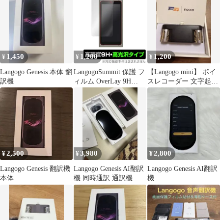
1,450
1,200
1,200
¥
¥
¥
Langogo Genesis 本体 翻
LangogoSummit 保護 フ
【Langogo mini】 ボイ
訳機
ィルム OverLay 9H
スレコーダー 文字起こ
Brilliant for Langogo
し 集音マイクnotta
Summit 9H 高硬度で透
明感が美しい高光沢タ
イプ ランゴーゴー サミ
ット
2,500
3,980
2,800
¥
¥
¥
Langogo Genesis 翻訳機
Langogo Genesis AI翻訳
Langogo Genesis AI翻訳
本体
機 同時通訳 通訳機
機