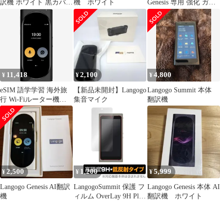
訳機 ホワイト 黒カバー
機 ホワイト
Genesis 専用 強化 ガラ
付き
スフィルム と 同等の
高硬度9H ブルーライト
カット 光沢タイプ 改訂
版 液晶保護フィルム
11,418
2,100
4,800
¥
¥
¥
eSIM 語学学習 海外旅
【新品未開封】Langogo
Langogo Summit 本体
行 Wi-Fiルーター機能
集音マイク
翻訳機
LANGOGO LANGOGO
104言語対応 グローバ
ルAI翻訳機
GENESIS(BK) 同時通訳
翻訳機 ランゴーゴー
2,500
1,200
5,999
¥
¥
¥
Langogo Genesis AI翻訳
LangogoSummit 保護 フ
Langogo Genesis 本体 AI
機
ィルム OverLay 9H Plus
翻訳機 ホワイト
for Langogo Summit 9H
高硬度で映りこみを低