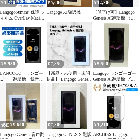
1,200
5,000
12,900
¥
¥
¥
LangogoSummit 保護 フ
Langogo AI翻訳機
【値下げ可】Langogo
ィルム OverLay Magic
Genesis AI翻訳機 （オ
for Langogo Summit 液
フライン通訳可）
晶保護 キズ修復 耐指紋
防指紋 コーティング ラ
ンゴーゴー サミット
5,980
7,850
5,500
¥
¥
¥
LANGOGO ランゴー
【新品・未使用・未開
Langogo ランゴーゴー
ゴー 翻訳機 録音文
封品】 Langogo Genesis
Genesis AI翻訳機 ブラ
字起こし 104言語 同
AI翻訳機 ホワイト
ック シュリンク付き
時通訳 携帯翻訳機
【新品未開封】
GENESIS(BK)
42608K59
9,600
7,300
1,210
現在 ¥
¥
¥
Langogo Genesis 音声翻
Langogo GENESIS 翻訳
ARCHISS Langogo