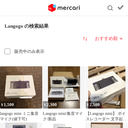
Langogo の検索結果
並び替え
販売中のみ表示
1,500
2,300
2,500
¥
¥
¥
langogo mini ミニ集音
Langogo mini/集音マイ
【Langogo mini】 ボイ
マイク(値下可)
ク/新品
スレコーダー 文字起こ
し ミニ集音マイク