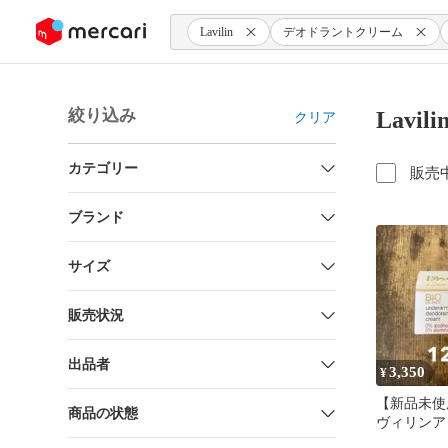
ンツにスキップ
Lavilin
デオドラントクリーム
絞り込み
Lav
クリア
カテゴリー
販売
ブランド
サイズ
販売状況
出品者
3,350
¥
【新品未使用】
商品の状態
ヴィリンア
ム ワキ 