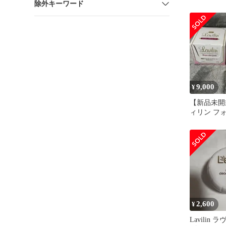
除外キーワード
ーアーム
9,000
¥
【新品未開
ィリン フ
ーム 低刺激タ
①
2,600
¥
Lavilin