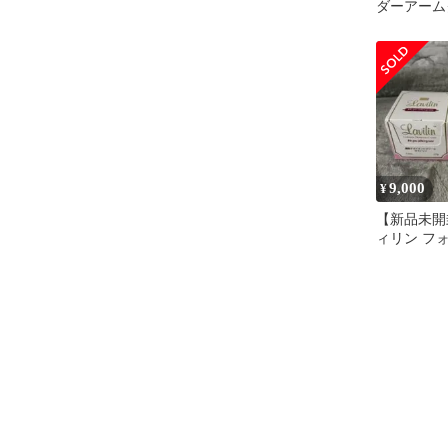
ダーアーム
9,000
¥
【新品未開
ィリン フ
ーム 低刺
12.5g②