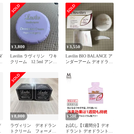
ン ワキクリーム ワキの
臭い 足のニオイ 体臭
3,800
3,550
¥
¥
ダ
Lavilin ラヴィリン ワキ
Lavilin BIO BALANCE ア
ク
クリーム 12.5ml アンダ
ンダーアーム デオドラン
ーアーム
トクリーム
8,000
500
¥
¥
デ
ラヴィリン デオドラン
お試し【1週間分】デオ
フ
トクリーム フォーメ
ドラント デオドラントク