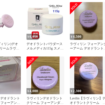
ーム 12.5g 医薬部外品 ラ
ビリン 脇 わきの下 わき
汗 臭い 定番の薬用消臭
クリーム
6,050
4,500
¥
¥
(ラヴィリン)デオ
デオドラントパウダース
ラヴィリン フォーアン
リームラヴィ
メルメディカ115g スメル
ーアーム デオドラント
ーアンダーアー
メ ディカ わきがクリー
リーム 12.5g
ム わきが対策 除菌 直塗
りタイプ！パフ付きで、
簡単に塗布できる！外出
時の携帯にも便利！ mam
4,000
2,300
¥
¥
 薬用デオドラント
ラヴィリンデオドラント
Lavilin【ラヴィリン】
 フォーアンダ
クリーム フォーアンダー
オドラントクリーム 