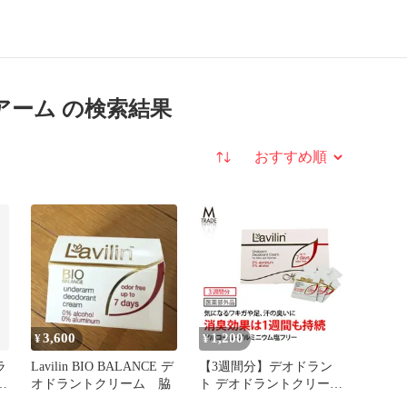
ーアーム の検索結果
並び替え
3,600
1,200
¥
¥
ラ
Lavilin BIO BALANCE デ
【3週間分】デオドラン
ム
オドラントクリーム 脇
ト デオドラントクリーム
ワキガクリーム ラヴィリ