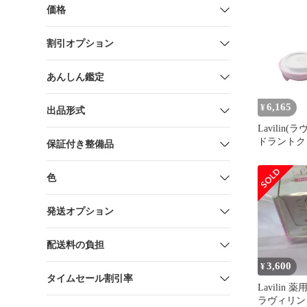
クリーム
価格
割引オプション
あんしん鑑定
6,165
¥
出品形式
Lavilin
ドラントク
保証付き整備品
リン フォ
ム 12.5g
色
発送オプション
配送料の負担
3,600
¥
タイムセール割引率
Lavilin
ラヴィリン