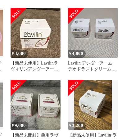
g
ン アンダーアーム 2
リーム ワキガクリーム
個セット
ラヴィリン ワキクリーム
ワキの臭い 足のニオイ
体臭
3,000
4,800
¥
¥
デ
【新品未使用】Lavilinラ
Lavilin アンダーアーム
フ
ヴィリンアンダーアー
デオドラントクリーム 2
g
ム ワキ デオドラント
個セット
クリーム
9,000
3,200
¥
¥
ド
【新品未開封】薬用ラヴ
【新品未使用】Lavilin ラ