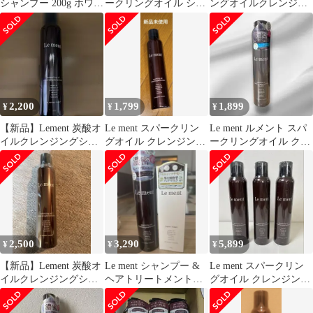
シャンプー 200g ホワイ
ークリングオイル シャ
ングオイルクレンジン
トブーケの香り 3本セ
ンプー 3本セット
グ＆シャンプー NBK 2
ット
本
2,200
1,799
1,899
¥
¥
¥
【新品】Lement 炭酸オ
Le ment スパークリン
Le ment ルメント スパ
イルクレンジングシャ
グオイル クレンジング
ークリングオイル クレ
ンプー
＆シャンプー
ンジング＆シャンプー
N
2,500
3,290
5,899
¥
¥
¥
【新品】Lement 炭酸オ
Le ment シャンプー &
Le ment スパークリン
イルクレンジングシャ
ヘアトリートメント
グオイル クレンジング
ンプー
セット
＆シャンプー 3点セッ
ト