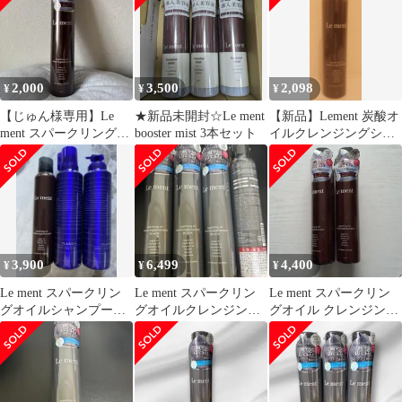
2,000
3,500
2,098
¥
¥
¥
【じゅん様専用】Le
★新品未開封☆Le ment
【新品】Lement 炭酸オ
ment スパークリングオ
booster mist 3本セット
イルクレンジングシャ
イルシャンプー 200g
ンプー
3,900
6,499
4,400
¥
¥
¥
Le ment スパークリン
Le ment スパークリン
Le ment スパークリン
グオイルシャンプー
グオイルクレンジング
グオイル クレンジング
PLARMIA クリアスパ
＆シャンプー NBK 4本
＆シャンプー 2本セッ
フォーム
ト