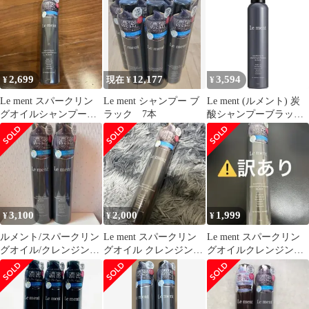
フリー
2,699
12,177
3,594
¥
現在 ¥
¥
Le ment スパークリン
Le ment シャンプー ブ
Le ment (ルメント) 炭
グオイルシャンプー
ラック 7本
酸シャンプーブラック
BLACK 200g
200g 高濃度炭酸
9000PPM 炭×クレイ黒
ホイップ センシュアル
サボンの香り 1
3,100
2,000
1,999
¥
¥
¥
ルメント/スパークリン
Le ment スパークリン
Le ment スパークリン
グオイル/クレンジング
グオイル クレンジング
グオイルクレンジング
＆シャンプー 【ブラッ
＆シャンプー ブラック
＆シャンプー NBK
ク】200g