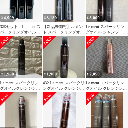
4,999
3,180
3,000
¥
¥
¥
3本セット Le ment ス
【新品未開封】ルメン
Le ment スパークリン
パークリングオイルク
ト スパークリングオイ
グオイル シャンプー 2
レンジング＆シャンプ
ル クレンジング＆シャ
本セット
ー NBK Sparkling Oil
ンプー ブラック
Cleansing & Shampoo
1,900
1,900
2,050
¥
¥
¥
Le ment スパークリン
432.Le ment スパークリ
Le ment スパークリン
グオイルクレンジング
ングオイル クレンジン
グオイル クレンジング
&シャンプー
グ＆シャンプー
＆シャンプー