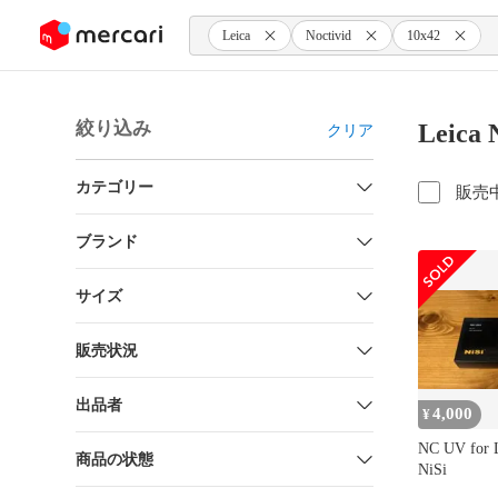
ンツにスキップ
Leica
Noctivid
10x42
絞り込み
Leica
クリア
カテゴリー
販売
ブランド
サイズ
販売状況
出品者
4,000
¥
NC UV for 
商品の状態
NiSi