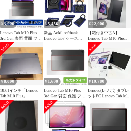
ング付き カバー 耐汚防
汚 落下防止 防塵保護
多層構造 耐衝撃 ハンド
ル付き 360度回転
3,000
5,456
22,000
¥
¥
¥
Lenovo Tab M10 Plus
新品 Aokil softbank
【箱付き中古A】
3rd Gen 表面 背面 フィ
Lenovo tab7 ケース
Lenovo Tab M10 Plus
ルム OverLay Eye
Lenovo レノボ Tab7
(3rd Gen) TB128FU ス
Protector 9H for
10.6インチ カバー 2023
トームグレー Wi-Fi
LenovoTab M10 Plus
年発売 (SoftBank
Gen3 高硬度 ブルーラ
A301LV)用 リング付き
イトカット
カバー 耐汚防汚 落下防
止 防塵保護 多層構造
耐衝撃 ハンドル付き
8,000
1,600
19,780
¥
¥
¥
10.61インチ「Lenovo
Lenovo Tab M10 Plus
Lenovo(レノボ) タブレ
Tab M10 Plus」
3rd Gen 背面 保護 フィ
ットPC Lenovo Tab M10
ルム OverLay Brilliant
Plus (3rd Gen) 10.61イン
for LenovoTab M10 Plus
チ Android 12
Gen3 本体保護フィルム
ZAAN0158JP SIMフリ
高光沢素材
ー TB128XU [ストーム
グレー] 【中古品】
【非常に良い】