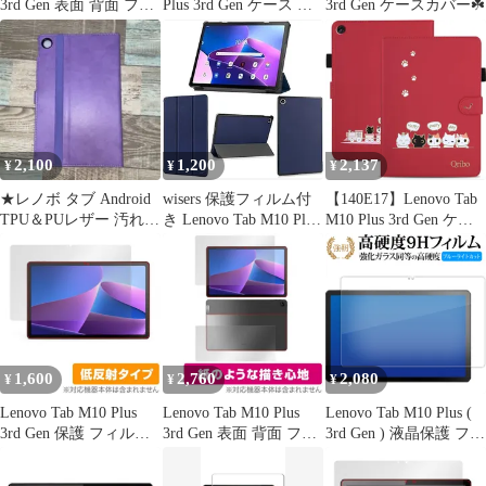
3rd Gen 表面 背面 フィ
Plus 3rd Gen ケース シ
3rd Gen ケースカバー☘️
ルム OverLay 抗菌
ンプルなのに可愛いデ
Brilliant for LenovoTab
ザイン エンボス加工猫
M10 Plus Gen3 表面・背
柄 うれしい気持ち
面セット Hydro Ag+
10.61インチ対応
Lenovo Tab M10 Plus 第
3世代 ケース 複数の視
野角 Lenovo M10 Pl
2,100
1,200
2,137
¥
¥
¥
★レノボ タブ Android
wisers 保護フィルム付
【140E17】Lenovo Tab
TPU＆PUレザー 汚れ防
き Lenovo Tab M10 Plus
M10 Plus 3rd Gen ケー
止 カード収納
(3rd Gen) スリムケース
ス
カバー 10.61インチ タ
ブレット 専用 超薄型
スリム ケース カバー
[2022 年 新型] ダークブ
ルー
1,600
2,760
2,080
¥
¥
¥
Lenovo Tab M10 Plus
Lenovo Tab M10 Plus
Lenovo Tab M10 Plus (
3rd Gen 保護 フィルム
3rd Gen 表面 背面 フィ
3rd Gen ) 液晶保護 フィ
OverLay Plus for
ルム OverLay Paper for
ルム 強化ガラス と 同
LenovoTab M10 Plus
LenovoTab M10 Plus
等の 高硬度9H ブルー