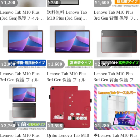
1,200
750
1,600
¥
¥
¥
Lenovo Tab M10 Plus
送料無料 Lenovo Tab
Lenovo Tab M10 Plus
(3rd Gen)保護フィルム
M10 Plus (3rd Gen)
3rd Gen 背面 保護 フィ
1枚
ZAAM0080JP
ルム OverLay Plus for
ZAAN0158JP 液晶保護
LenovoTab M10 Plus
ガラスフィルム レノボ
Gen3 本体保護フィルム
タブレット レノボタブ
さらさら手触り低反射
フィルム 保護フィルム
素材
保護ガラス 保護シール
保護シート 保護ガラス
2,000
1,600
2,000
¥
¥
¥
薄型 強化ガラス
Lenovo Tab M10 Plus
Lenovo Tab M10 Plus
Lenovo Tab M10 Plus
3rd Gen 保護 フィルム
3rd Gen 保護 フィルム
3rd Gen 背面 保護 フィ
OverLay Magic for
OverLay Brilliant for
ルム OverLay 9H
LenovoTab M10 Plus
LenovoTab M10 Plus
Brilliant for LenovoTab
Gen3 液晶保護 傷修復
Gen3 液晶保護 指紋が
M10 Plus Gen3 9H高硬
耐指紋 指紋防止 コーテ
つきにくい 指紋防止 高
度 透明感 高光沢
ィング
光沢
2,760
3,598
1,280
¥
¥
¥
Lenovo Tab M10 Plus
Qribo Lenovo Tab M10
☘️Lenovo Tab M10 Plus