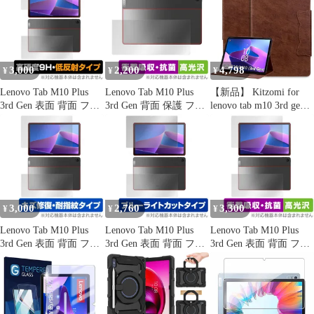
Gen3 本体保護フィルム
Gen3 両面セット 高精
Plus Gen3 液晶保護 高
傷修復 指紋防止
細対応 アンチグレア
硬度 ブルーライトカッ
ト
3,000
2,200
4,798
¥
¥
¥
Lenovo Tab M10 Plus
Lenovo Tab M10 Plus
【新品】 Kitzomi for
3rd Gen 表面 背面 フィ
3rd Gen 背面 保護 フィ
lenovo tab m10 3rd gen
ルム OverLay 9H Plus
ルム OverLay Absorber
ケース(TB-328FU
for LenovoTab M10 Plus
高光沢 for LenovoTab
328XU) Lenovo Tab M10
Gen3 表面・背面セット
M10 Plus Gen3 衝撃吸収
Plus (3rd Gen) ケース レ
9H 高硬度 反射防止
高光沢 抗菌
ノボタブレットM10 3rd
Gen ケース Lenovo Tab
1
3,000
2,760
3,300
¥
¥
¥
Lenovo Tab M10 Plus
Lenovo Tab M10 Plus
Lenovo Tab M10 Plus
3rd Gen 表面 背面 フィ
3rd Gen 表面 背面 フィ
3rd Gen 表面 背面 フィ
ルム OverLay Magic for
ルム OverLay Eye
ルム OverLay Absorber
LenovoTab M10 Plus
Protector for LenovoTab
高光沢 for LenovoTab
Gen3 表面・背面セット
M10 Plus Gen3 表面・背
M10 Plus Gen3 表面・背
傷修復 耐指紋 指紋防止
面 ブルーライトカット
面セット 衝撃吸収