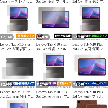
Gen) ケース レノボ タ
3rd Gen 保護 フィルム
3rd Gen 背面 保護 フィ
ブレット
OverLay 9H Plus for
ルム OverLay 9H Plus
LenovoTab M10 Plus
for LenovoTab M10 Plus
Gen3 9H 高硬度 反射防
Gen3 9H高硬度 さらさ
止 アンチグレア
ら手触り反射防止
2,760
5,070
3,000
¥
¥
¥
Lenovo Tab M10 Plus
Lenovo Tab M10 Plus
Lenovo Tab M10 Plus
3rd Gen 表面 背面 フィ
3rd Gen 保護 フィルム
3rd Gen 表面 背面 フィ
ルム OverLay Plus for
OverLay Secret for
ルム OverLay 9H
LenovoTab M10 Plus
LenovoTab M10 Plus
Brilliant for LenovoTab
Gen3 表面・背面セット
Gen3 液晶保護 プライ
M10 Plus Gen3 表面・背
アンチグレア 反射防止
バシーフィルター 覗き
面セット 高硬度 高光沢
見防止
2,000
2,760
2,000
¥
¥
¥
Lenovo Tab M10 Plus
Lenovo Tab M10 Plus
Lenovo Tab M10 Plus
3rd Gen 背面 保護 フィ
3rd Gen 表面 背面 フィ
3rd Gen 保護 フィルム
ルム OverLay Magic for
ルム OverLay Plus Lite
OverLay Eye Protector
LenovoTab M10 Plus
for LenovoTab M10 Plus
9H for LenovoTab M10