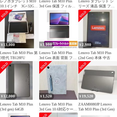
レノボタブレットM10
Lenovo Tab M10 Plus
Lenovo タブレット シ
10.1インチ 3G+32GB
3rd Gen 保護 フィルム
リーズ 液晶 保護 フィ
mSD2T可
OverLay Absorber 高光
ルム 2枚セット 光沢
沢 for LenovoTab M10
TPU 互換 多機種 Tab
Plus Gen3 衝撃吸収 高
M11 M10 Plus FHD HD
光沢
REL 対応 画面 シート
シール 撥水 キズ 汚れ
防止 衝撃吸収
13,000
3,000
2,980
¥
¥
¥
Lenovo Tab M10 Plus 第
Lenovo Tab M10 Plus
Lenovo Tab M10 Plus
3世代 TB128FU
3rd Gen 表面 背面 フィ
(2nd Gen) 本体 中古
ルム OverLay Absorber
低反射 for LenovoTab
M10 Plus Gen3 表面・背
面セット 衝撃吸収
12,000
1,520
19,520
¥
¥
¥
Lenovo Tab M10 Plus
Lenovo Tab M10 Plus
ZAAM0080JP Lenovo
(3rd gen) 64GB
3rd Gen 10.6対応ケース
Tab M10 Plus (3rd Gen)
カバー