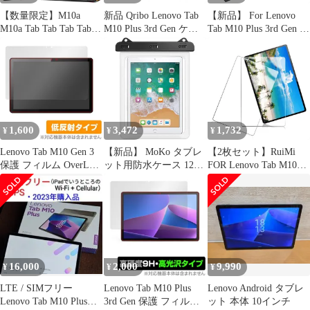
【数量限定】M10a
新品 Qribo Lenovo Tab
【新品】 For Lenovo
M10a Tab Tab Tab Tab / /
M10 Plus 3rd Gen ケー
Tab M10 Plus 3rd Gen ケ
5G 5G 5G 5G / / M10
ス シンプルなのに可愛
ース 10.6インチ タブレ
M10 10.6インチ TAB7
いデザイン エンボス加
ット PC ケース カバー
TAB7 Lenovo 対応
工猫柄 うれしい気持ち
Tb-125F 自動スリープ
Lenovo Lenovo Lenovo
10.61インチ対応
機能付き トリフォール
機能 ウェイクアップ オ
Lenovo Tab M10 Plus 第
ドスタンド 角度調整 防
ートスリープ スタ
3世代 ケース 複数の視
汚 耐衝撃 耐久性保護ケ
野角 Lenovo M10
ース (青い) 0
1,600
3,472
1,732
¥
¥
¥
Lenovo Tab M10 Gen 3
【新品】 MoKo タブレ
【2枚セット】RuiMi
保護 フィルム OverLay
ット用防水ケース 12イ
FOR Lenovo Tab M10
Plus for レノボ タブレ
ンチまで適用 iPad防水
Plus (3rd Gen) ガラスフ
ット M10 Gen3 液晶保
ケース 首掛けバンド付
ィルム FOR Lenovo Tab
護 アンチグレア 反射防
き 手ホルダー付き 浴室
M10 Plus (3rd Gen) 液晶
止 非光沢 指紋防止
お風呂 プール 水泳 砂
保護フィルム 強化ガラ
浜 海水浴 iPad 第11世
スフィルム 日本製素材
代 2025 /iPad Air 11イン
旭硝子製 2.5D ラウ ...
チ 2025/ iPad 第9/8/ 1
16,000
2,000
9,990
¥
¥
¥
LTE / SIMフリー
Lenovo Tab M10 Plus
Lenovo Android タブレ
Lenovo Tab M10 Plus
3rd Gen 保護 フィルム
ット 本体 10インチ