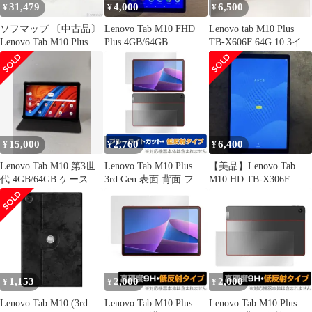
31,479
4,000
6,500
¥
¥
¥
ソフマップ 〔中古品〕
Lenovo Tab M10 FHD
Lenovo tab M10 Plus
Lenovo Tab M10 Plus
Plus 4GB/64GB
TB-X606F 64G 10.3イン
3rd Gen 64GB ストーム
チ
グレー ZAAN0121JP
SIMフリー【349】
15,000
2,760
6,400
¥
¥
¥
Lenovo Tab M10 第3世
Lenovo Tab M10 Plus
【美品】Lenovo Tab
代 4GB/64GB ケース付
3rd Gen 表面 背面 フィ
M10 HD TB-X306F
美品
ルム OverLay Eye
64GB
Protector 低反射 for
LenovoTab M10 Plus
Gen3 セット ブルーラ
イトカット
1,153
2,000
2,000
¥
¥
¥
Lenovo Tab M10 (3rd
Lenovo Tab M10 Plus
Lenovo Tab M10 Plus