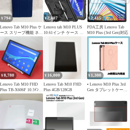
794
2,407
2,415
¥
¥
¥
Lenovo Tab M10 Plus ケ
Lenovo tab M10 PLUS
PDA工房 Lenovo Tab
ース スリープ機能 ネイ
10.61インチ ケース ブ
M10 Plus (3rd Gen)対応
ビー
ラック 黒
8,780
16,000
1,300
¥
¥
¥
Lenovo Tab M10 FHD
Lenovo Tab M10 FHD
▪︎ Lenovo M10 Plus 3rd
Plus TB-X606F 10.3ｲﾝﾁ
Plus 4GB/128GB
Gen タブレットケース
ｱﾝﾄﾞﾛｲﾄﾞﾀﾌﾞﾚｯﾄ アイア
レノボ
ングレー