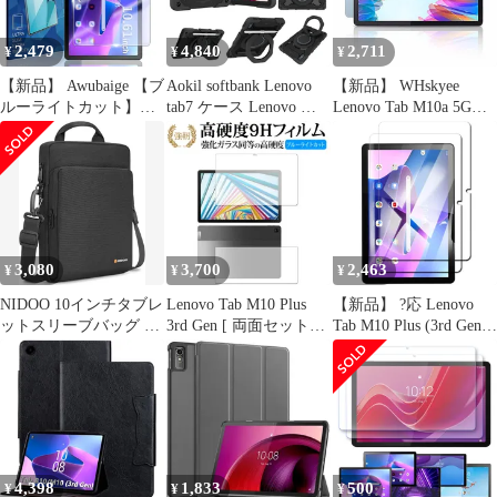
2,479
4,840
2,711
¥
¥
¥
【新品】 Awubaige 【ブ
Aokil softbank Lenovo
【新品】 WHskyee
ルーライトカット】
tab7 ケース Lenovo レ
Lenovo Tab M10a 5G
Lenovo Tab7 / Lenovo
ノボ Tab7 10.6インチ
LET02 / M10 Plus (3rd
Tab M10 5G 用の ガラ
カバー 2023年発売
Gen) 用 ガラスフィルム
スフィルム ブルーライ
(SoftBank A301LV)用 リ
強化ガラス 10.6インチ
ト 10.61インチ Lenovo
ング付き カバー 耐汚防
保護フィルム【日本製
Tab M10 Plus (3rd Gen)
汚 落下防止 防塵保護
素材旭硝子製】 指紋・
液晶保護 フィルム 強化
多層構造 耐衝撃 ハンド
汚れ防止 気泡ゼロ 高い
ガラ 0
ル付き 360
透過率 硬度9H 貼り付
3,080
3,700
2,463
¥
¥
¥
け簡
NIDOO 10インチタブレ
Lenovo Tab M10 Plus
【新品】 ?応 Lenovo
ットスリーブバッグ 11
3rd Gen [ 両面セット用
Tab M10 Plus (3rd Gen)
インチ iPad Pro M4 /11
2枚セット ] 保護 フィ
用のガラスフィルム
インチ Air M2 /10.9イン
ルム 強化ガラス と 同
Lenovo Tab M10 Plus
チiPad Air/10.5インチ
等の 高硬度9H ブルー
3rd Gen TB-125F/TB-
Surface Go 3/Tab M10
ライトカット クリア光
128F 用のフィルム 9H
Plus (ブラック, 10-11イ
沢タイプ 改訂版
強化 反射防止 飛散防止
ンチ)
指紋防止 気泡防止 撥水
撥油 耐
4,398
1,833
500
¥
¥
¥