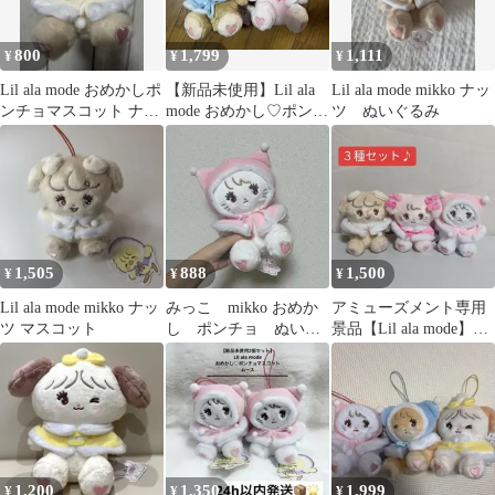
800
1,799
1,111
¥
¥
¥
Lil ala mode おめかしポ
【新品未使用】Lil ala
Lil ala mode mikko ナッ
ンチョマスコット ナッ
mode おめかし♡ポンチ
ツ ぬいぐるみ
ツ
ョぬいぐるみ 20cm
1,505
888
1,500
¥
¥
¥
Lil ala mode mikko ナッ
みっこ mikko おめか
アミューズメント専用
ツ マスコット
し ポンチョ ぬいぐ
景品【Lil ala mode】お
るみ マスコット ム
めかし♡ポンチョマス
ース
コット
1,200
1,350
1,999
¥
¥
¥