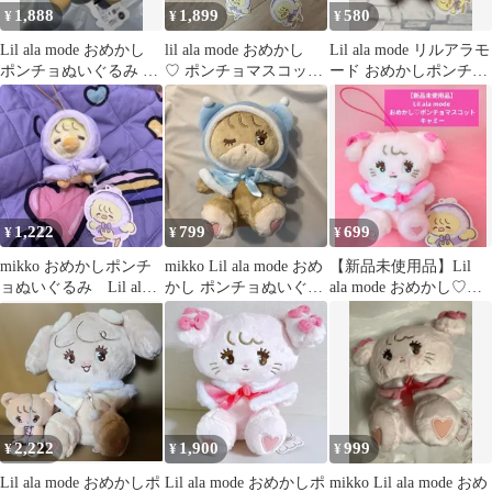
1,888
1,899
580
¥
¥
¥
Lil ala mode おめかし
lil ala mode おめかし
Lil ala mode リルアラモ
ポンチョぬいぐるみ パ
♡ ポンチョマスコッ
ード おめかしポンチョ
フ
ト 4種セット
マスコット ラテ
1,222
799
699
¥
¥
¥
mikko おめかしポンチ
mikko Lil ala mode おめ
【新品未使用品】Lil
ョぬいぐるみ Lil ala
かし ポンチョぬいぐる
ala mode おめかし♡ポ
mode パフ
み ラテ
ンチョマスコット キャ
ミー
2,222
1,900
999
¥
¥
¥
Lil ala mode おめかしポ
Lil ala mode おめかしポ
mikko Lil ala mode おめ