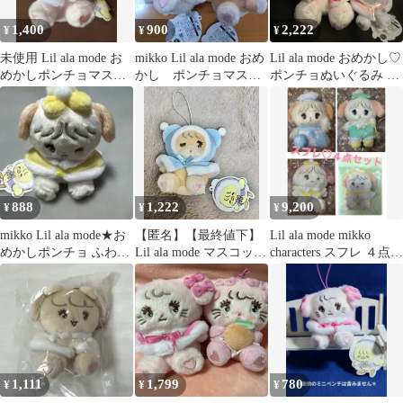
1,400
900
2,222
¥
¥
¥
未使用 Lil ala mode お
mikko Lil ala mode おめ
Lil ala mode おめかし♡
めかしポンチョマスコ
かし ポンチョマスコ
ポンチョぬいぐるみ マ
ット
ット 2点
スコット mikko
888
1,222
9,200
¥
¥
¥
mikko Lil ala mode★お
【匿名】【最終値下】
Lil ala mode mikko
めかしポンチョ ふわふ
Lil ala mode マスコット
characters スフレ ４点セ
わBABY★スフレ
ぬいぐるみ ラテ
ット
1,111
1,799
780
¥
¥
¥