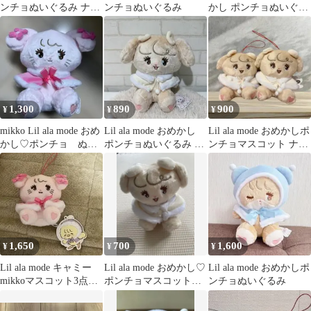
ンチョぬいぐるみ ナッ
ンチョぬいぐるみ
かし ポンチョぬいぐる
ツ&ラテ
み キャミー
1,300
890
900
¥
¥
¥
mikko Lil ala mode おめ
Lil ala mode おめかし
Lil ala mode おめかしポ
かし♡ポンチョ ぬい
ポンチョぬいぐるみ ナ
ンチョマスコット ナッ
ぐるみ キャミー
ッツ mikko
ツ 2つセット
1,650
700
1,600
¥
¥
¥
Lil ala mode キャミー
Lil ala mode おめかし♡
Lil ala mode おめかしポ
mikkoマスコット3点セ
ポンチョマスコット
ンチョぬいぐるみ
ット
ナッツ