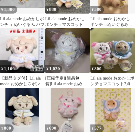
1,380
888
580
¥
¥
¥
Lil ala mode おめかしポ
Lil ala mode おめかし
Lil ala mode おめかし
ンチョ ぬいぐるみ パフ
ポンチョマスコット
ポンチョぬいぐるみ キ
ャミー mikko
1,100
1,020
800
¥
¥
¥
【新品タグ付】Lil ala
[圧縮予定][簡易包
Lil ala mode おめかしポ
mode おめかし♡ポンチ
装]Lil ala mode おめか
ンチョマスコット2点セ
ョマスコット ナッツ
し ポンチョ ぬいぐ
ット
るみ
800
690
577
¥
¥
¥