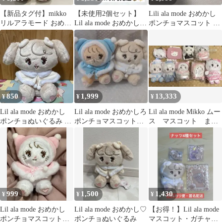
【新品タグ付】mikko
【未使用2個セット】
Lili ala mode おめかし
リルアラモード おめか
Lil ala mode おめかし♡
ポンチョマスコット 3
し ポンチョ ぬいぐるみ
ポンチョマスコット
コセット
スフレ
850
1,999
13,333
¥
¥
¥
Lil ala mode おめかし
Lil ala mode おめかしろ
Lil ala mode Mikko ムー
ポンチョぬいぐるみ ナ
ポンチョマスコット
ス マスコット まと
ッツ mikko
【新品未使用】
め売り
999
1,500
1,430
¥
¥
¥
Lil ala mode おめかし
Lil ala mode おめかし♡
【お得！】Lil ala mode
ポンチョマスコット
ポンチョぬいぐるみ
マスコット・ガチャ等