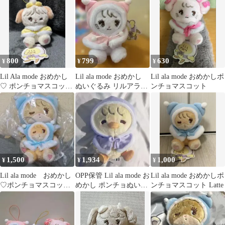
800
799
630
¥
¥
¥
Lil Ala mode おめかし
Lil ala mode おめかし
Lil ala mode おめかしポ
♡ ポンチョマスコット
ぬいぐるみ リルアラモ
ンチョマスコット
スフレ
ード ムース
1,500
1,934
1,000
¥
¥
¥
Lil ala mode おめかし
OPP保管 Lil ala mode お
Lil ala mode おめかしポ
♡ポンチョマスコッ
めかし ポンチョぬいぐ
ンチョマスコット Latte
ト ぬいぐるみ ラテ
るみ パフ
セット