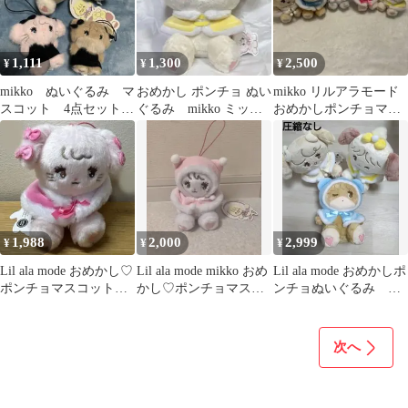
1,111
1,300
2,500
¥
¥
¥
mikko ぬいぐるみ マ
おめかし ポンチョ ぬい
mikko リルアラモード
スコット 4点セット
ぐるみ mikko ミッ
おめかしポンチョマス
★匿名配送、即購入可
コ スフレ
コット
1,988
2,000
2,999
¥
¥
¥
Lil ala mode おめかし♡
Lil ala mode mikko おめ
Lil ala mode おめかしポ
ポンチョマスコット
かし♡ポンチョマスコ
ンチョぬいぐるみ ナ
キャミー(タグ付き)
ット ムース
ッツ ラテ スフレ
次へ