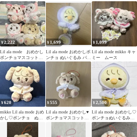
【ナッツ】
mikko スフレ
2,222
1,699
1,099
¥
¥
¥
Lil ala mode おめかし
Lil ala mode おめかしポ
Lil ala mode mikko キャ
ポンチョマスコット
ンチョ ぬいぐるみ パフ
ミー ムース
ぬいぐるみ 3種
mikko
620
555
2,500
¥
¥
¥
mikko Lil ala mode おめ
Lil ala mode おめかし♥
Lil ala mode おめかし♡
かし♡ポンチョ ぬい
ポンチョマスコット
ポンチョぬいぐるみ
ぐるみ ナッツ
mikko ナッツ
パフ リルアラモード