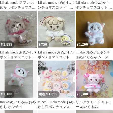
Lil ala mode スフレ お
Lil ala modeおめかしポ
Lil Ala mode おめかし
めかしポンチョマスコ
ンチョマスコット キ
ポンチョマスコット キ
ット
ャミー
ャミー【未使用タグ
付】
1,899
750
1,200
¥
¥
¥
Lil ala mode おめかし ♥
Lil ala mode おめかし♡
mikko おめかしポンチ
ポンチョマスコット ＊.
ポンチョマスコット
ョぬいぐるみ ムース
° キャミー
1,100
1,399
1,300
¥
現在 ¥
¥
mikko ぬいぐるみ おめ
micco Lil ala mode おめ
リルアラモード キャミ
かし ポンチョ
かし♡ポンチョマスコ
ー ぬいぐるみ
ット