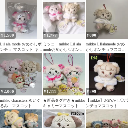
1,500
1,777
800
¥
¥
¥
Lil ala mode おめかしポ
ミッコ mikko Lil ala
mikko LIlalamode おめ
ンチョ マスコット キャ
modeおめかし♡ポンチ
かしポンチョマスコッ
ミー
ョマスコット 2種
ト nattsuナッツ
2,000
1,111
899
¥
¥
¥
mikko characters ぬいぐ
★新品タグ付き★mikko
【mikko】おめかし♡ポ
るみ マスコット ４
キャミーマスコット 2
ンチョマスコット ナ
点
点セット
ッツ