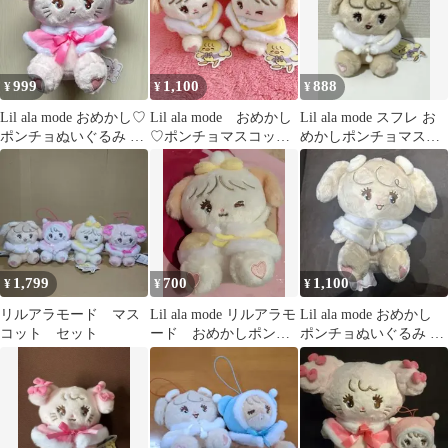
999
1,100
888
¥
¥
¥
Lil ala mode おめかし♡
Lil ala mode おめかし
Lil ala mode スフレ お
ポンチョぬいぐるみ キ
♡ポンチョマスコッ
めかしポンチョマスコ
ャミー
ト スフレ 2個セット
ット
1,799
700
1,100
¥
¥
¥
リルアラモード マス
Lil ala mode リルアラモ
Lil ala mode おめかし
コット セット
ード おめかしポンチ
ポンチョぬいぐるみ ナ
ョマスコット スフレ
ッツ mikko