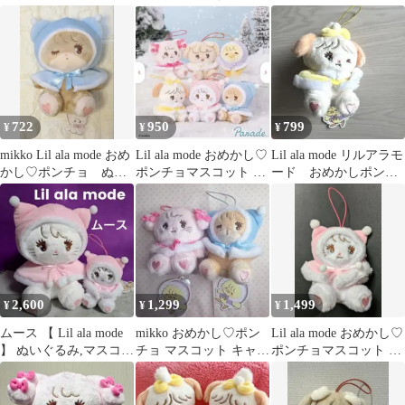
mikko ムース 最安
4種セット[ナッツ]
722
950
799
¥
¥
¥
mikko Lil ala mode おめ
Lil ala mode おめかし♡
Lil ala mode リルアラモ
かし♡ポンチョ ぬい
ポンチョマスコット ム
ード おめかしポンチ
ぐるみ ラテ
ース
ョマスコット スフレ
2,600
1,299
1,499
¥
¥
¥
ムース 【 Lil ala mode
mikko おめかし♡ポン
Lil ala mode おめかし♡
】 ぬいぐるみ,マスコッ
チョ マスコット キャミ
ポンチョマスコット ム
ト ２種セット
ー ラテ
ース