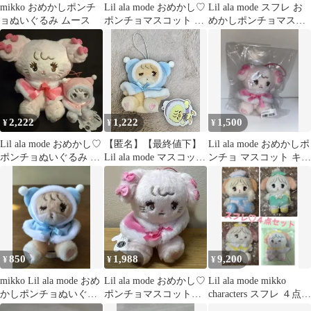
mikko おめかしポンチ
Lil ala mode おめかし♡
Lil ala mode スフレ お
ョぬいぐるみ ムース
ポンチョマスコット ム
めかしポンチョマスコ
ース
ット
2,222
1,222
1,500
¥
¥
¥
Lil ala mode おめかし♡
【匿名】【最終値下】
Lil ala mode おめかしポ
ポンチョぬいぐるみ マ
Lil ala mode マスコット
ンチョ マスコット キャ
スコット mikko
ぬいぐるみ ラテ
ミー
850
1,988
9,200
¥
¥
¥
mikko Lil ala mode おめ
Lil ala mode おめかし♡
Lil ala mode mikko
かしポンチョぬいぐる
ポンチョマスコット
characters スフレ ４点セ
み ラテ ブルー
キャミー(タグ付き)
ット