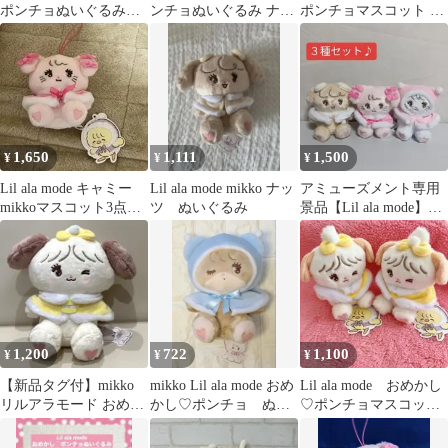
ポンチョぬいぐるみ
ンチョぬいぐるみ ナッ
ポンチョマスコット ラ
パフ
ツ&ラテ
テ ムース 2個セット
1,650
1,111
1,500
¥
¥
¥
Lil ala mode キャミー
Lil ala mode mikko ナッ
アミューズメント専用
mikkoマスコット3点セ
ツ ぬいぐるみ
景品【Lil ala mode】お
ット
めかし♡ポンチョマス
コット
1,200
722
1,100
¥
¥
¥
【新品タグ付】mikko
mikko Lil ala mode おめ
Lil ala mode おめかし
リルアラモード おめか
かし♡ポンチョ ぬい
♡ポンチョマスコッ
し ポンチョ ぬいぐるみ
ぐるみ ラテ
ト スフレ 2個セット
スフレ