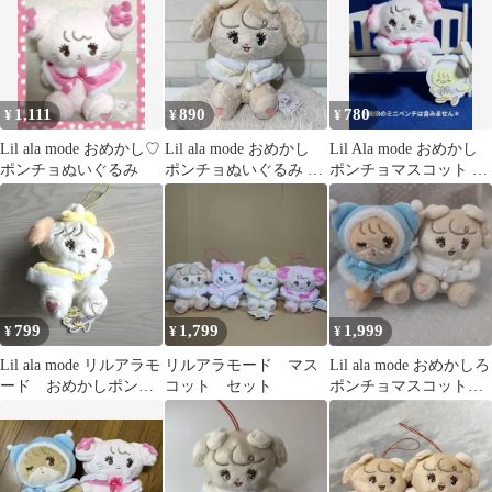
1,111
890
780
¥
¥
¥
Lil ala mode おめかし♡
Lil ala mode おめかし
Lil Ala mode おめかし
ポンチョぬいぐるみ
ポンチョぬいぐるみ ナ
ポンチョマスコット キ
ッツ mikko
ャミー【未使用タグ
付】
799
1,799
1,999
¥
¥
¥
Lil ala mode リルアラモ
リルアラモード マス
Lil ala mode おめかしろ
ード おめかしポンチ
コット セット
ポンチョマスコット
ョマスコット スフレ
【新品未使用】