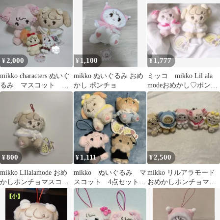
2,000
1,100
1,777
¥
¥
¥
mikko characters ぬいぐ
mikko ぬいぐるみ おめ
ミッコ mikko Lil ala
るみ マスコット ４
かし ポンチョ
modeおめかし♡ポンチ
点
ョマスコット 2種
800
1,111
2,500
¥
¥
¥
mikko LIlalamode おめ
mikko ぬいぐるみ マ
mikko リルアラモード
かしポンチョマスコッ
スコット 4点セット
おめかしポンチョマス
ト nattsuナッツ
★匿名配送、即購入可
コット