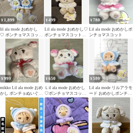
1,899
499
780
¥
¥
¥
lil ala mode おめかし
Lil ala mode おめかし♡
Lil ala mode おめかしポ
♡ ポンチョマスコッ
ポンチョマスコット
ンチョマスコット
ト 4種セット
【ナッツ】
999
650
580
¥
¥
¥
mikko Lil ala mode おめ
Ｌil ala mode おめかし
Lil ala mode リルアラモ
かし ポンチョぬいぐる
♡ポンチョマスコッ
ード おめかしポンチョ
み キャミー
ト キャミー
マスコット ラテ