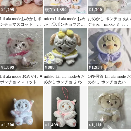
1,799
1,399
1,300
¥
現在 ¥
¥
Lil ala modeおめかしポ
micco Lil ala mode おめ
おめかし ポンチョ ぬい
ンチョマスコット キ
かし♡ポンチョマスコ
ぐるみ mikko ミッ
ャミー
ット
コ スフレ
1,899
888
1,934
¥
¥
¥
Lil ala mode おめかし ♥
mikko Lil ala mode★お
OPP保管 Lil ala mode お
ポンチョマスコット ＊.
めかしポンチョ ふわふ
めかし ポンチョぬいぐ
° キャミー
わBABY★スフレ
るみ パフ
1,200
1,499
1,111
¥
¥
¥