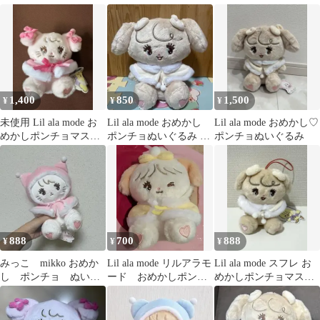
ー ラテ
4種セット[ナッツ]
ース
1,400
850
1,500
¥
¥
¥
未使用 Lil ala mode お
Lil ala mode おめかし
Lil ala mode おめかし♡
めかしポンチョマスコ
ポンチョぬいぐるみ ナ
ポンチョぬいぐるみ
ット
ッツ mikko
888
700
888
¥
¥
¥
みっこ mikko おめか
Lil ala mode リルアラモ
Lil ala mode スフレ お
し ポンチョ ぬいぐ
ード おめかしポンチ
めかしポンチョマスコ
るみ マスコット ム
ョマスコット スフレ
ット
ース