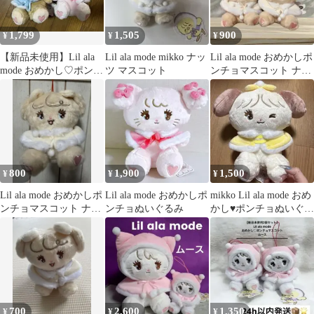
1,799
1,505
900
¥
¥
¥
【新品未使用】Lil ala
Lil ala mode mikko ナッ
Lil ala mode おめかしポ
mode おめかし♡ポンチ
ツ マスコット
ンチョマスコット ナッ
ョぬいぐるみ 20cm
ツ 2つセット
800
1,900
1,500
¥
¥
¥
Lil ala mode おめかしポ
Lil ala mode おめかしポ
mikko Lil ala mode おめ
ンチョマスコット ナッ
ンチョぬいぐるみ
かし♥ポンチョぬいぐる
ツ
み
700
2,600
1,350
¥
¥
¥