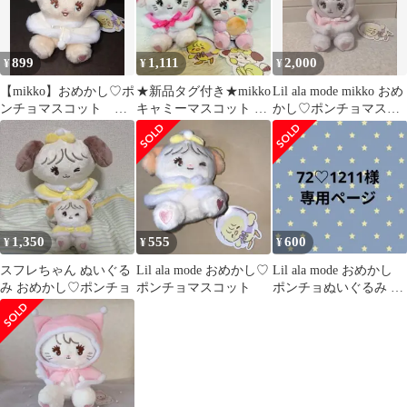
899
1,111
2,000
¥
¥
¥
【mikko】おめかし♡ポ
★新品タグ付き★mikko
Lil ala mode mikko おめ
ンチョマスコット ナ
キャミーマスコット 2
かし♡ポンチョマスコ
ッツ
点セット
ット ムース
1,350
555
600
¥
¥
¥
スフレちゃん ぬいぐる
Lil ala mode おめかし♡
Lil ala mode おめかし
み おめかし♡ポンチョ
ポンチョマスコット
ポンチョぬいぐるみ キ
ャミー mikko