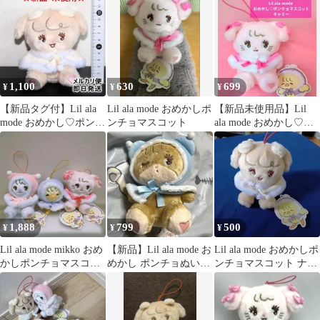
セット
1,100
630
699
¥
¥
¥
【新品タグ付】Lil ala
Lil ala mode おめかしポ
【新品未使用品】Lil
mode おめかし♡ポンチ
ンチョマスコット
ala mode おめかし♡ポ
ョマスコット ナッツ
ンチョマスコット キャ
ミー
1,888
799
500
¥
¥
¥
Lil ala mode mikko おめ
【新品】Lil ala mode お
Lil ala mode おめかしポ
かしポンチョマスコッ
めかし ポンチョぬいぐ
ンチョマスコット ナッ
ト 3種
るみ ラテ
ツ