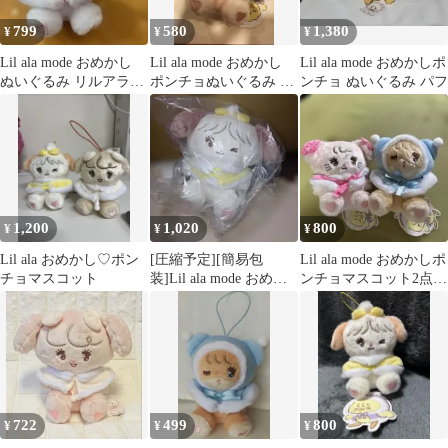
799
580
1,380
¥
¥
¥
Lil ala mode おめかし
Lil ala mode おめかし
Lil ala mode おめかしポ
ぬいぐるみ リルアラモ
ポンチョぬいぐるみ キ
ンチョ ぬいぐるみ パフ
ード ムース
ャミー mikko
1,200
1,020
800
¥
¥
¥
Lil ala おめかし♡ポン
[圧縮予定][簡易包
Lil ala mode おめかしポ
チョマスコット
装]Lil ala mode おめか
ンチョマスコット2点セ
し ポンチョ ぬいぐ
ット
るみ
722
499
800
¥
¥
¥