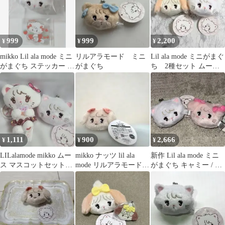
999
999
2,200
¥
¥
¥
mikko Lil ala mode ミニ
リルアラモード ミニ
Lil ala mode ミニがまぐ
がまぐち ステッカー ム
がまぐち
ち 2種セット ムース
ース
スフレ
1,111
900
2,666
¥
¥
¥
LILalamode mikko ムー
mikko ナッツ lil ala
新作 Lil ala mode ミニ
ス マスコットセット即
mode リルアラモード
がまぐち キャミー / ム
購入歓迎♪
ミッコ ミニがま口
ース