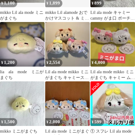
1,100
1,899
899
¥
¥
¥
mikko Lil ala mode ミニ
mikko Lil alamode おで
Lil ala mode キャミー
がまぐち
かけマスコット & ミニ
cammy がま口 ポーチ
がま口セットラテ
mikko
1,200
2,554
4,000
¥
¥
¥
lia ala mode ミニが
Lil ala mode mikko ミニ
Lil ala mode mikko ミニ
まぐち
がまぐち キャミースフ
がまぐち キャミー ムー
レナッツ
ス
1,500
2,000
599
¥
¥
¥
mikko ミニがまぐち
Lil ala mode ミニがまぐ
① スフレ Lil ala mode