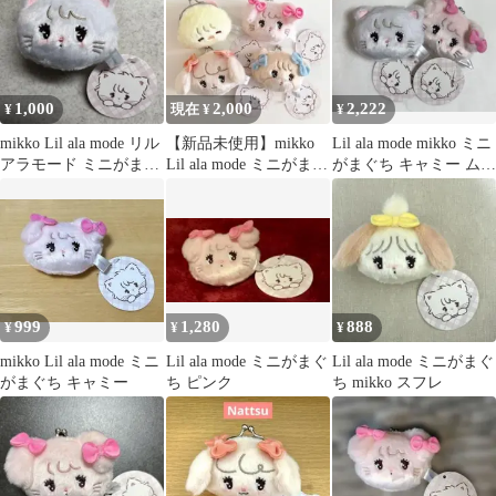
1,000
2,000
2,222
¥
現在 ¥
¥
mikko Lil ala mode リル
【新品未使用】mikko
Lil ala mode mikko ミニ
アラモード ミニがまぐ
Lil ala mode ミニがまぐ
がまぐち キャミー ムー
ち ムース
ち 4種セット
ス
999
1,280
888
¥
¥
¥
mikko Lil ala mode ミニ
Lil ala mode ミニがまぐ
Lil ala mode ミニがまぐ
がまぐち キャミー
ち ピンク
ち mikko スフレ