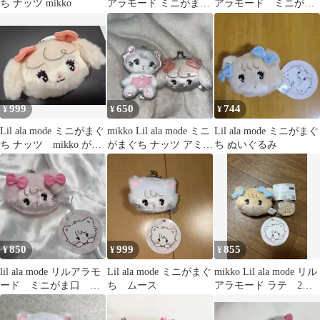
ち ナッツ mikko
アラモード ミニがまぐ
アラモード ミニがま
ち ラテ
口 ムース
999
650
744
¥
¥
¥
Lil ala mode ミニがまぐ
mikko Lil ala mode ミニ
Lil ala mode ミニがまぐ
ち ナッツ mikko がま
がまぐち ナッツ アミュ
ち ぬいぐるみ
ぐち
ーズメント
850
999
855
¥
¥
¥
lil ala mode リルアラモ
Lil ala mode ミニがまぐ
mikko Lil ala mode リル
ード ミニがま口 キ
ち ムース
アラモード ラテ 2個
ャミー
セット