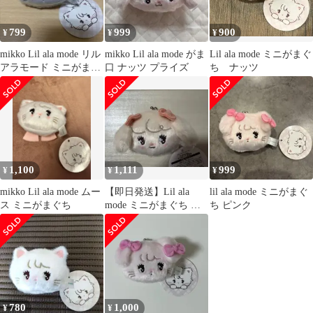
799
999
900
¥
¥
¥
mikko Lil ala mode リル
mikko Lil ala mode がま
Lil ala mode ミニがまぐ
アラモード ミニがま
口 ナッツ プライズ
ち ナッツ
口 ムース
1,100
1,111
999
¥
¥
¥
mikko Lil ala mode ムー
【即日発送】Lil ala
lil ala mode ミニがまぐ
ス ミニがまぐち
mode ミニがまぐち ナ
ち ピンク
ッツ
780
1,000
¥
¥