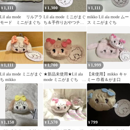
1,111
1,300
1,111
¥
¥
¥
Lil ala mode リルアラ
Lil ala mode ミニがまぐ
mikko Lil ala mode ムー
モード ミニがまぐち
ち＆手作りおやつチャ
ス ミニがまぐち
ーム スフレ
1,111
1,700
1,999
¥
¥
¥
Lil ala mode ミニがまぐ
★新品未使用★Lil ala
【未使用】mikko キャ
ち mikko
mode ミニがまぐち ム
ミー 巾着＆がま口
ース mikko
1,150
1,570
799
¥
¥
¥