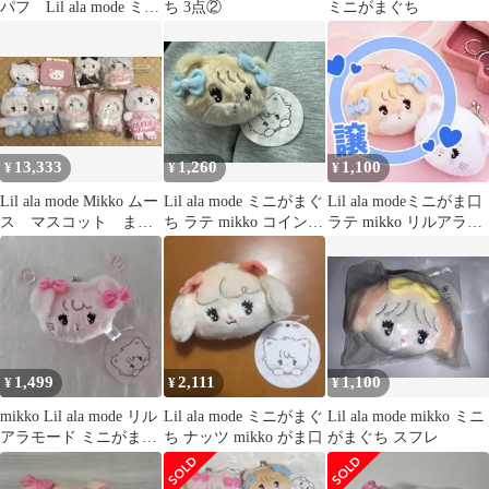
パフ Lil ala mode ミッ
ち 3点②
ミニがまぐち
コ リルアラモード
13,333
1,260
1,100
¥
¥
¥
Lil ala mode Mikko ムー
Lil ala mode ミニがまぐ
Lil ala modeミニがま口
ス マスコット まと
ち ラテ mikko コインケ
ラテ mikko リルアラモ
め売り
ース ミッコ
ード
1,499
2,111
1,100
¥
¥
¥
mikko Lil ala mode リル
Lil ala mode ミニがまぐ
Lil ala mode mikko ミニ
アラモード ミニがまぐ
ち ナッツ mikko がま口
がまぐち スフレ
ち ♡キャミー