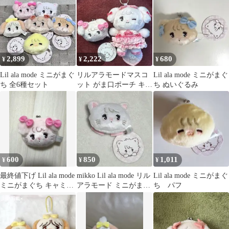
2,899
2,222
680
¥
¥
¥
Lil ala mode ミニがまぐ
リルアラモードマスコ
Lil ala mode ミニがまぐ
ち 全6種セット
ット がま口ポーチ キャ
ち ぬいぐるみ
ミー2点セット
600
850
1,011
¥
¥
¥
最終値下げ Lil ala mode
mikko Lil ala mode リル
Lil ala mode ミニがまぐ
ミニがまぐち キャミー
アラモード ミニがま
ち パフ
ピンク mikko
口 ムース