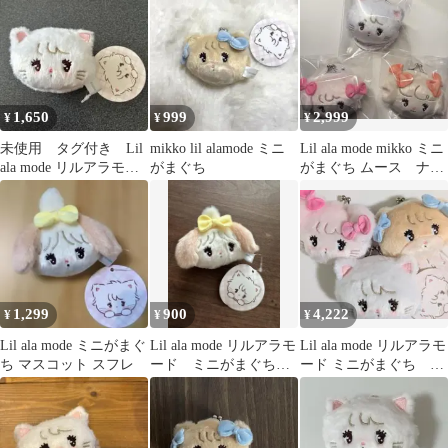
1,650
999
2,999
¥
¥
¥
未使用 タグ付き Lil
mikko lil alamode ミニ
Lil ala mode mikko ミニ
ala mode リルアラモー
がまぐち
がまぐち ムース ナッ
ド ミニがまぐち ム
ツ キャミー
ース
1,299
900
4,222
¥
¥
¥
Lil ala mode ミニがまぐ
Lil ala mode リルアラモ
Lil ala mode リルアラモ
ち マスコット スフレ
ード ミニがまぐち
ード ミニがまぐち ム
スフレ mikko
ース ラテ キャミー