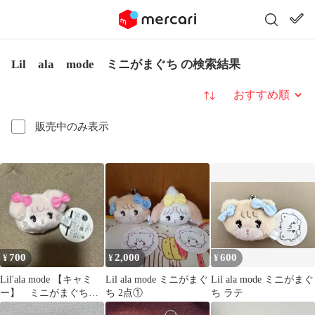
Lil ala mode ミニがまぐち の検索結果
並び替え
販売中のみ表示
700
2,000
600
¥
¥
¥
Lil'ala mode 【キャミ
Lil ala mode ミニがまぐ
Lil ala mode ミニがまぐ
ー】 ミニがまぐち
ち 2点①
ち ラテ
未使用