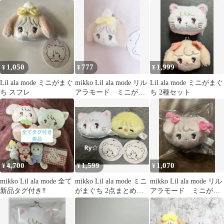
らんぼスイング
レ
1,050
777
1,999
¥
¥
¥
Lil ala mode ミニがまぐ
mikko Lil ala mode リル
Lil ala mode ミニがまぐ
ち スフレ
アラモード ミニがま
ち 2種セット
口 スフレ
4,700
1,599
1,070
¥
¥
¥
mikko Lil ala mode 全て
mikko Lil ala mode ミニ
mikko Lil ala mode リル
新品タグ付き‼️
がまぐち 2点まとめ売
アラモード ミニがま
り 即購入⭕️
口 キャミー