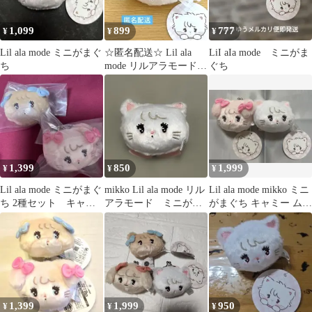
1,099
899
777
¥
¥
¥
Lil ala mode ミニがまぐ
☆匿名配送☆ Lil ala
LiI aIa mode ミニがま
ち
mode リルアラモード
ぐち
mikko ミニがまぐち
1,399
850
1,999
¥
¥
¥
Lil ala mode ミニがまぐ
mikko Lil ala mode リル
Lil ala mode mikko ミニ
ち 2種セット キャミ
アラモード ミニがま
がまぐち キャミー ムー
ー ラテ mikko
口 ムース
ス
1,399
1,999
950
¥
¥
¥