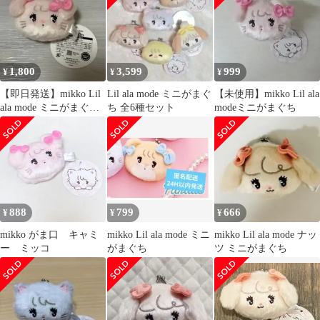
1,800
3,599
999
¥
¥
¥
【即日発送】mikko Lil
Lil ala mode ミニがまぐ
【未使用】mikko Lil ala
ala mode ミニがまぐち
ち 全6種セット
modeミニがまぐち
キャミー
888
799
666
¥
¥
¥
mikko がま口 キャミ
mikko Lil ala mode ミニ
mikko Lil ala mode ナッ
ー ミッコ
がまぐち
ツ ミニがまぐち