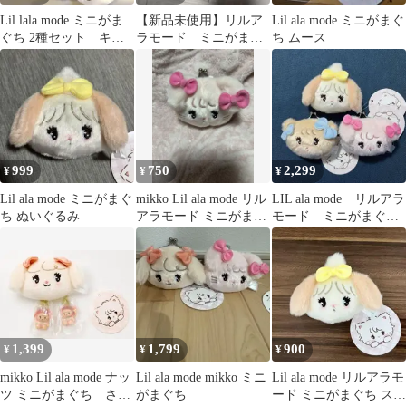
Lil lala mode ミニがま
【新品未使用】リルア
Lil ala mode ミニがまぐ
ぐち 2種セット キャ
ラモード ミニがまぐ
ち ムース
ミー ラテ mikko
ち ムース ナッツ
ラテ 3点セット
999
750
2,299
¥
¥
¥
Lil ala mode ミニがまぐ
mikko Lil ala mode リル
LIL ala mode リルアラ
ち ぬいぐるみ
アラモード ミニがまぐ
モード ミニがまぐ
ち キャミー
ち スフレ ラテ キ
ャミー
1,399
1,799
900
¥
¥
¥
mikko Lil ala mode ナッ
Lil ala mode mikko ミニ
Lil ala mode リルアラモ
ツ ミニがまぐち さく
がまぐち
ード ミニがまぐち スフ