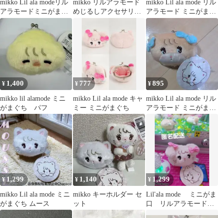
mikko Lil ala modeリル
mikko リルアラモード
mikko Lil ala mode リル
アラモードミニがまぐ
めじるしアクセサリー
アラモード ミニがまぐ
ちスフレ
ミニコインケース キ
ち ラテ
ャミー
1,400
777
895
¥
¥
¥
mikko lil alamode ミニ
mikko Lil ala mode キャ
mikko Lil ala mode リル
がまぐち パフ
ミー ミニがまぐち
アラモード ミニがまぐ
ち ラテ
1,299
1,140
1,299
¥
¥
¥
mikko Lil ala mode ミニ
mikko キーホルダー セ
Lil'ala mode ミニがま
がまぐち ムース
ット
口 リルアラモード
がまぐち キャミー