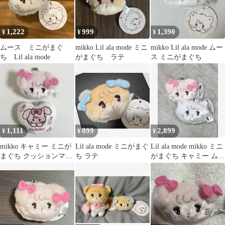
1,222
999
1,390
¥
¥
¥
ムース ミニがまぐ
mikko Lil ala mode ミニ
mikko Lil ala mode ムー
ち Lil ala mode
がまぐち ラテ
ス ミニがまぐち
1,111
899
2,899
¥
¥
¥
mikko キャミー ミニが
Lil ala mode ミニがまぐ
Lil ala mode mikko ミニ
まぐち クッションマス
ち ラテ
がまぐち キャミー ムー
コット 2点セット
ス