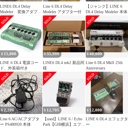
LINE6 DL4 Delay
Line 6 DL4 Delay
【ジャンク】LINE 6
Modeler 変換アダプタ
Modeler アダプター付
DL4 Delay Modeler 本体
付き
15,000
35,999
40,000
¥
¥
¥
LINE 6 DL4 電源コー
LINE6 DL4 mk2 新品同
Line 6 DL4 MkII 25th
ド、外装箱付き
様
Anniversary
2,100
12,705
12,000
¥
¥
¥
Line 6 AC/ACアダプタ
【used】LINE 6 / Echo
LINE 6 DL4 エフェクタ
ー PS480920 本体
Park【GIB横浜】エフェ
ー