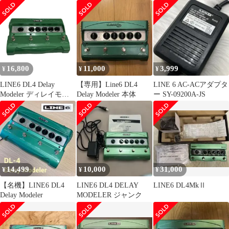
クター
16,800
11,000
3,999
¥
¥
¥
LINE6 DL4 Delay
【専用】Line6 DL4
LINE 6 AC-ACアダプタ
Modeler ディレイモデ
Delay Modeler 本体
ー SY-09200A-JS
ラー ギター エフェクタ
ー 音響機材 中古
O11423335
14,499
10,000
31,000
¥
¥
¥
【名機】LINE6 DL4
LINE6 DL4 DELAY
LINE6 DL4MkⅡ
Delay Modeler
MODELER ジャンク