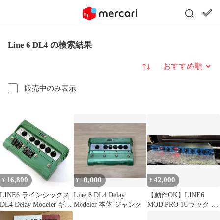
Line 6 DL4 の検索結果
並び替え
販売中のみ表示
16,800
10,000
42,000
¥
¥
¥
LINE6 ラインシックス
Line 6 DL4 Delay
【動作OK】LINE6
DL4 Delay Modeler ギタ
Modeler 本体 ジャンク
MOD PRO 1Uラック モ
ー用 エフェクター ディ
ジュレーションプロセ