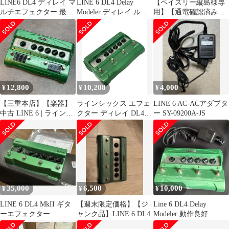
LINE6 DL4 ディレイ マ
LINE 6 DL4 Delay
【ペイズリー縦島様専
ルチエフェクター 最初
Modeler ディレイ ルー
用】【通電確認済みジ
期型
パー
ャンク】LINE 6 DL4
12,800
10,208
4,000
¥
¥
¥
【三重本店】【楽器】
ラインシックス エフェ
LINE 6 AC-ACアダプタ
中古 LINE 6 | ラインシ
クター ディレイ DL4
ー SY-09200A-JS
ックス エフェクター
Delay Modeler LINE6
DL4 【472】
35,000
6,500
10,000
¥
¥
¥
LINE 6 DL4 MkII ギタ
【週末限定価格】【ジ
Line 6 DL4 Delay
ーエフェクター
ャンク品】LINE 6 DL4
Modeler 動作良好