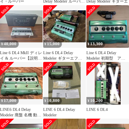
イ・ルーパー
Delay Modeler ルーパー
Delay Modeler ギターエ
付属品完備
40,000
15,000
13,300
¥
¥
¥
Line 6 DL4 MkII ディレ
Line 6 DL4 Delay
Line 6 DL4 Delay
イ & ルーパー【説明欄
Modeler ギターエフェ
Modeler 初期型 アダ
必読】
クター
プタ付
17,000
10,800
10,200
¥
¥
¥
LINE6 DL4 Delay
LINE 6 DL4 Delay
LINE 6 DL4
Modeler 廃盤 名機 動作
Modeler
確認済 本体のみ