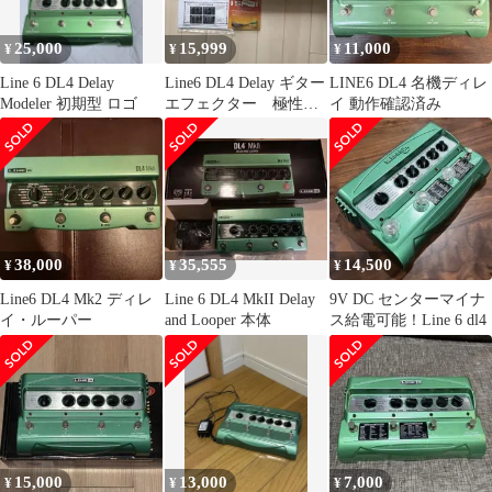
25,000
15,999
11,000
¥
¥
¥
Line 6 DL4 Delay
Line6 DL4 Delay ギター
LINE6 DL4 名機ディレ
Modeler 初期型 ロゴ
エフェクター 極性変
イ 動作確認済み
換アダプター付き
38,000
35,555
14,500
¥
¥
¥
Line6 DL4 Mk2 ディレ
Line 6 DL4 MkII Delay
9V DC センターマイナ
イ・ルーパー
and Looper 本体
ス給電可能！Line 6 dl4
15,000
13,000
7,000
¥
¥
¥