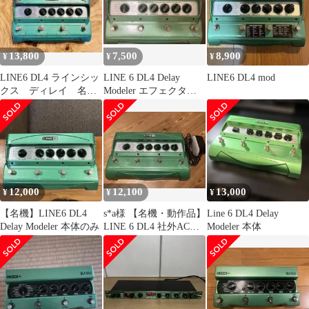
13,800
7,500
8,900
¥
¥
¥
LINE6 DL4 ラインシッ
LINE 6 DL4 Delay
LINE6 DL4 mod
クス ディレイ 名
Modeler エフェクタ
器 廃盤
ー ジャンク
12,000
12,100
13,000
¥
¥
¥
【名機】LINE6 DL4
s*a様 【名機・動作品】
Line 6 DL4 Delay
Delay Modeler 本体のみ
LINE 6 DL4 社外ACア
Modeler 本体
ダプター付