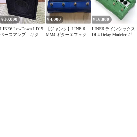
10,000
4,000
16,800
¥
¥
¥
LINE6 LowDown LD15
【ジャンク】LINE 6
LINE6 ラインシックス
ベースアンプ ギタ
MM4 ギターエフェクタ
DL4 Delay Modeler ギタ
ー ベース 楽器 音
ー
ー用 エフェクター ディ
楽
レイ ※中古