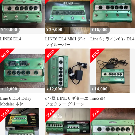
10,000
39,000
16,000
¥
¥
¥
LINE6 DL4
LINE6 DL4 MkII ディ
Line 6 ( ライン6 ) / DL4
レイルーパー
12,000
12,000
14,000
¥
¥
¥
Line 6 DL4 Delay
d*7様 LINE 6 ギターエ
line6 dl4
Modeler 本体
フェクター グリーン