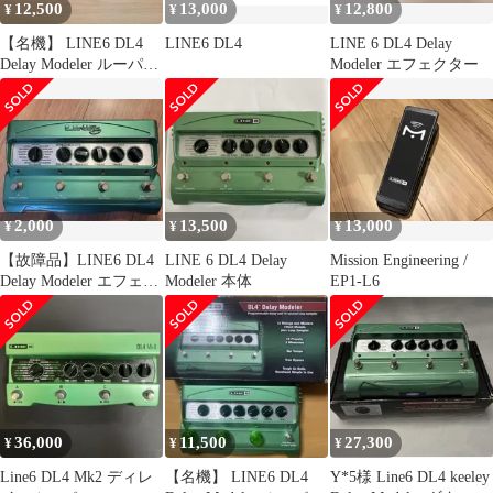
12,500
13,000
12,800
¥
¥
¥
​【名機】 LINE6 DL4
LINE6 DL4
LINE 6 DL4 Delay
Delay Modeler ルーパー
Modeler エフェクター
付属品完備
2,000
13,500
13,000
¥
¥
¥
【故障品】LINE6 DL4
LINE 6 DL4 Delay
Mission Engineering /
Delay Modeler エフェク
Modeler 本体
EP1-L6
ター
36,000
11,500
27,300
¥
¥
¥
Line6 DL4 Mk2 ディレ
​【名機】 LINE6 DL4
Y*5様 Line6 DL4 keeley