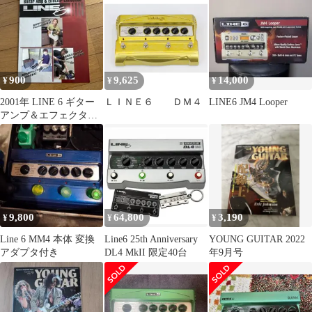
レイ ※中古
ッサー
900
9,625
14,000
¥
¥
¥
2001年 LINE 6 ギター
ＬＩＮＥ６ ＤＭ４
LINE6 JM4 Looper
アンプ＆エフェクター
カタログ POD DL4
9,800
64,800
3,190
¥
¥
¥
Line 6 MM4 本体 変換
Line6 25th Anniversary
YOUNG GUITAR 2022
アダプタ付き
DL4 MkII 限定40台
年9月号