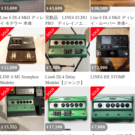
33,000
43,600
36,500
¥
¥
¥
Line 6 DL4 MkII ディレ
完動品 LINE6 ECHO
Line 6 DL4 MkII ディレ
イ モデラー 本体
PRO ディレイ／エコ
イ・ルーパー 本体+外
ー／ループサンプラー
箱
12,800
7,000
72,000
¥
¥
¥
LINE 6 M5 Stompbox
Line6 DL4 Delay
LINE6 HX STOMP
Modeler
Modeler【ジャンク】
15,555
17,500
7,000
¥
¥
¥