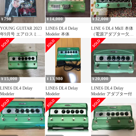
798
14,000
32,000
¥
¥
¥
YOUNG GUITAR 2023
LINE6 DL4 Delay
LINE 6 DL4 MkII 本体
年9月号 エアロスミス
Modeler 本体
（電源アダプター欠
特集
品）
15,000
13,980
20,000
¥
¥
¥
LINE6 DL4 Delay
LINE6 DL4 Delay
LINE6 DL4 Delay
Modeler
Modeler
Modeler アダプター付