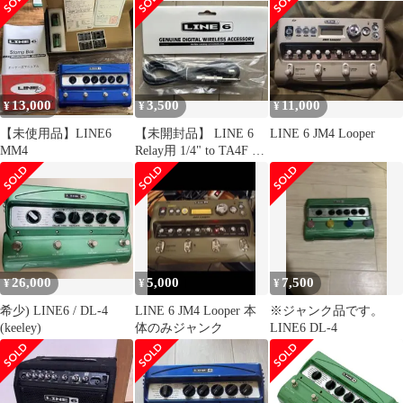
13,000
3,500
11,000
¥
¥
¥
【未使用品】LINE6
【未開封品】 LINE 6
LINE 6 JM4 Looper
MM4
Relay用 1/4" to TA4F ケ
ーブル
26,000
5,000
7,500
¥
¥
¥
希少) LINE6 / DL-4
LINE 6 JM4 Looper 本
※ジャンク品です。
(keeley)
体のみジャンク
LINE6 DL-4