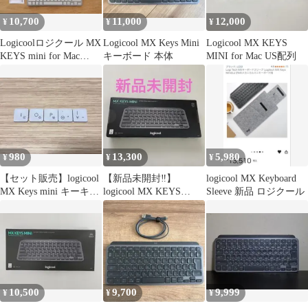
10,700
11,000
12,000
¥
¥
¥
Logicoolロジクール MX
Logicool MX Keys Mini
Logicool MX KEYS
KEYS mini for Mac
キーボード 本体
MINI for Mac US配列
KX700
980
13,300
5,980
¥
¥
¥
【セット販売】logicool
【新品未開封‼️】
logicool MX Keyboard
MX Keys mini キーキャ
logicool MX KEYS
Sleeve 新品 ロジクール
ップ
MINI 本体
10,500
9,700
9,999
¥
¥
¥