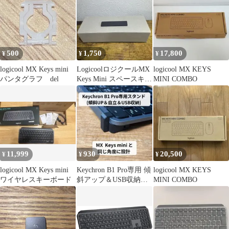
500
1,750
17,800
¥
¥
¥
logicool MX Keys mini
LogicoolロジクールMX
logicool MX KEYS
パンタグラフ del
Keys Mini スペースキー
MINI COMBO
のキーキャップ
11,999
930
20,500
¥
¥
¥
logicool MX Keys mini
Keychron B1 Pro専用 傾
logicool MX KEYS
ワイヤレスキーボード
斜アップ＆USB収納ス
MINI COMBO
タンド 黒