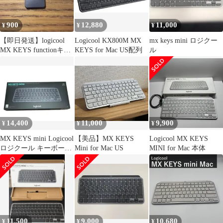
900
12,880
11,000
¥
¥
¥
【即日発送】logicool
Logicool KX800M MX
mx keys mini ロジクー
MX KEYS functionキー
KEYS for Mac US配列
ル
トップ
14,400
11,000
9,900
¥
¥
¥
MX KEYS mini Logicool
【美品】MX KEYS
Logicool MX KEYS
ロジクール キーボード
Mini for Mac US
MINI for Mac 本体
新品 未開封
11,500
9,000
10,680
¥
¥
¥