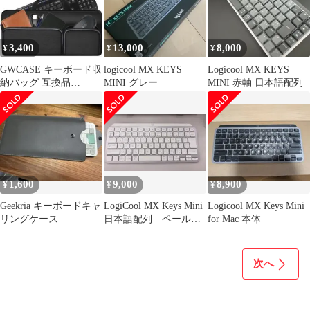
3,400
13,000
8,000
¥
¥
¥
GWCASE キーボード収
logicool MX KEYS
Logicool MX KEYS
納バッグ 互換品
MINI グレー
MINI 赤軸 日本語配列
Logicool K295 0704
1,600
9,000
8,900
¥
¥
¥
Geekria キーボードキャ
LogiCool MX Keys Mini
Logicool MX Keys Mini
リングケース
日本語配列 ペールグ
for Mac 本体
レー
次へ