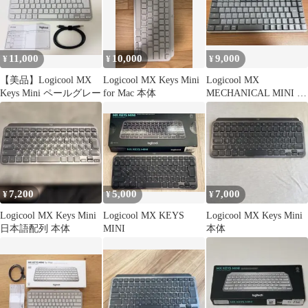
11,000
10,000
9,000
¥
¥
¥
【美品】Logicool MX
Logicool MX Keys Mini
Logicool MX
Keys Mini ペールグレー
for Mac 本体
MECHANICAL MINI キ
ーボード 本体
7,200
5,000
7,000
¥
¥
¥
Logicool MX Keys Mini
Logicool MX KEYS
Logicool MX Keys Mini
日本語配列 本体
MINI
本体