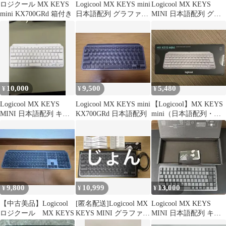
ロジクール MX KEYS
Logicool MX KEYS mini
Logicool MX KEYS
mini KX700GRd 箱付き
日本語配列 グラファイ
MINI 日本語配列 グレ
ト
ー 本体
10,000
9,500
5,480
¥
¥
¥
Logicool MX KEYS
Logicool MX KEYS mini
【Logicool】MX KEYS
MINI 日本語配列 キー
KX700GRd 日本語配列
mini（日本語配列・ペ
ボード本体
イルグレー）
9,800
10,999
13,000
¥
¥
¥
【中古美品】Logicool
[匿名配送]Logicool MX
Logicool MX KEYS
ロジクール MX KEYS
KEYS MINI グラファイ
MINI 日本語配列 キー
ト キーボード
ボード 赤軸