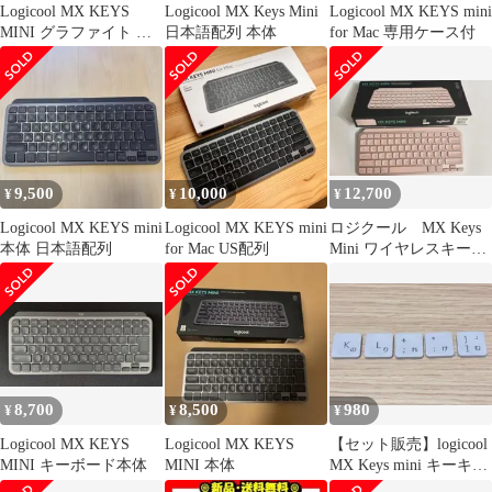
Logicool MX KEYS
Logicool MX Keys Mini
Logicool MX KEYS mini
MINI グラファイト 本
日本語配列 本体
for Mac 専用ケース付
体
9,500
10,000
12,700
¥
¥
¥
Logicool MX KEYS mini
Logicool MX KEYS mini
ロジクール MX Keys
本体 日本語配列
for Mac US配列
Mini ワイヤレスキーボ
ード ピンク US配列
8,700
8,500
980
¥
¥
¥
Logicool MX KEYS
Logicool MX KEYS
【セット販売】logicool
MINI キーボード本体
MINI 本体
MX Keys mini キーキャ
ップ K～