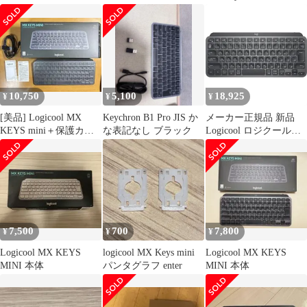
本体
ップ
10,750
5,100
18,925
¥
¥
¥
[美品] Logicool MX
Keychron B1 Pro JIS か
メーカー正規品 新品
KEYS mini＋保護カバ
な表記なし ブラック
Logicool ロジクール
ー＋専用ケース
MX KEYS MINI for
business KX700BGR グ
ラファイト 無線 ワイヤ
レス キーボード
7,500
700
7,800
¥
¥
¥
Logicool MX KEYS
logicool MX Keys mini
Logicool MX KEYS
MINI 本体
パンタグラフ enter
MINI 本体