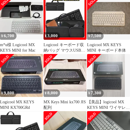
6,700
3,000
7,500
¥
¥
¥
m*u様 Logicool MX
Logicool キーボード収
Logicool MX KEYS
KEYS MINI for Mac
納バッグ マウスUSBポ
MINI キーボード本体
ケット付 黒⭐A⑦28
9,800
8,000
7,300
¥
¥
¥
Logicool MX KEYS
MX Keys Mini kx700 JIS
【美品】logicool MX
MINI KX700GRd
配列
KEYS MINI ワイヤレス
キーボード