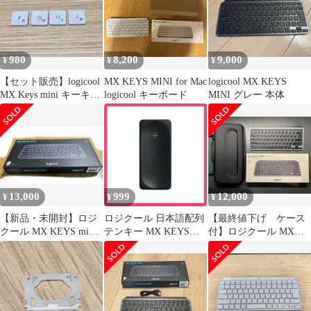
980
8,200
9,000
¥
¥
¥
【セット販売】logicool
MX KEYS MINI for Mac
logicool MX KEYS
MX Keys mini キーキャ
logicool キーボード
MINI グレー 本体
ップ F～
13,000
999
12,000
¥
¥
¥
【新品・未開封】ロジ
ロジクール 日本語配列
【最終値下げ ケース
クール MX KEYS mini
テンキー MX KEYS
付】ロジクール MX
ワイヤレスキーボード
「＋」キートップ
KEYS mini for Mac