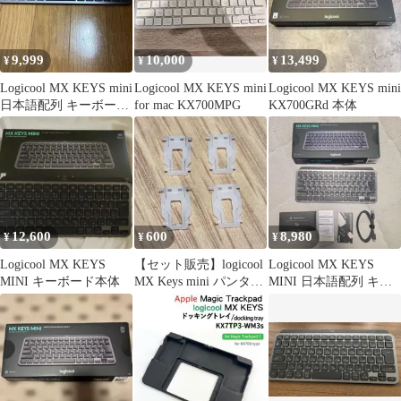
9,999
10,000
13,499
¥
¥
¥
Logicool MX KEYS mini
Logicool MX KEYS mini
Logicool MX KEYS mini
日本語配列 キーボード
for mac KX700MPG
KX700GRd 本体
本体
12,600
600
8,980
¥
¥
¥
Logicool MX KEYS
【セット販売】logicool
Logicool MX KEYS
MINI キーボード本体
MX Keys mini パンタグ
MINI 日本語配列 キー
ラフ
ボード本体