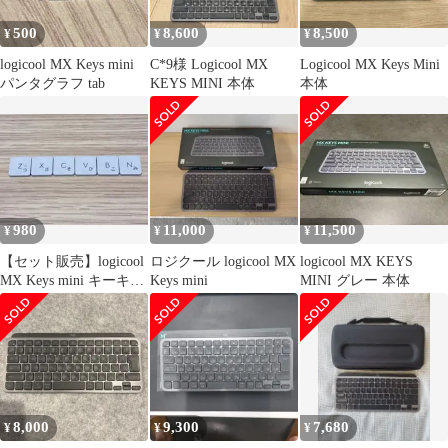
500
8,600
8,500
¥
¥
¥
logicool MX Keys mini
C*9様 Logicool MX
Logicool MX Keys Mini
パンタグラフ tab
KEYS MINI 本体
本体
980
11,000
11,500
¥
¥
¥
【セット販売】logicool
ロジクール logicool MX
logicool MX KEYS
MX Keys mini キーキャ
Keys mini
MINI グレー 本体
ップ Z～
8,000
9,300
7,680
¥
¥
¥