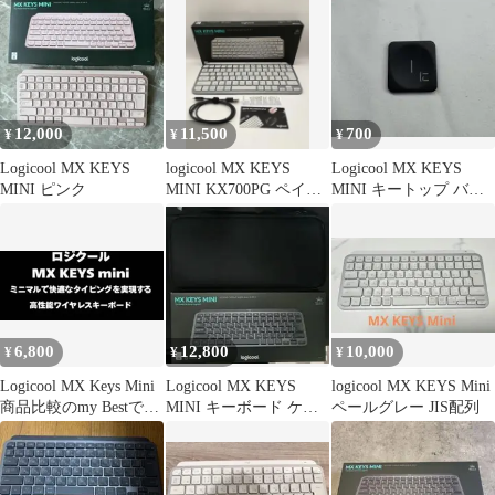
12,000
11,500
700
¥
¥
¥
Logicool MX KEYS
logicool MX KEYS
Logicool MX KEYS
MINI ピンク
MINI KX700PG ペイル
MINI キートップ バラ
グレー 美品
売り「I」（アイ）
6,800
12,800
10,000
¥
¥
¥
Logicool MX Keys Mini
Logicool MX KEYS
logicool MX KEYS Mini
商品比較のmy Bestで1
MINI キーボード ケー
ペールグレー JIS配列
位
ス付き