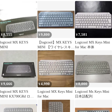
8,555
9,800
7,581
¥
¥
¥
logicool MX KEYS
【logicool】MX KEYS
Logicool MX Keys Mini
MINI
MINI 【ワイヤレスキー
for Mac 本体
ボード】
9,666
4,990
8,000
¥
¥
¥
logicool MX KEYS
Logicool MX Keys Mini
Logicool Mx Keys Mini
MINI KX700GRd ロジ
for Mac
日本語配列
クール