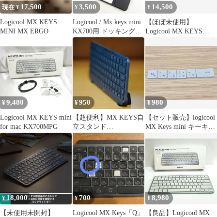
17,500
3,500
14,500
現在 ¥
¥
¥
Logicool MX KEYS
Logicool / Mx keys mini
【ほぼ未使用】
MINI MX ERGO
KX700用 ドッキングト
Logicool MX KEYS
レイ
MINI ワイヤレスキーボ
ード
9,480
950
980
¥
¥
¥
Logicool MX KEYS mini
【超便利】MX KEYS自
【セット販売】logicool
for mac KX700MPG
立スタンド
MX Keys mini キーキャ
（TYPE⑥:12mm傾斜・
ップ M～
黒）
18,000
700
8,980
¥
¥
¥
【未使用未開封】
Logicool MX Keys「Q」
【良品】Logicool MX