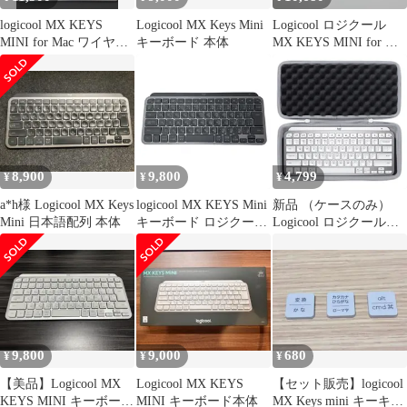
logicool MX KEYS
Logicool MX Keys Mini
Logicool ロジクール
MINI for Mac ワイヤレ
キーボード 本体
MX KEYS MINI for Mac
スキーボード
KX700MPG ペイルグレ
ー US(英語)配列 ワイヤ
レス イルミネーション
キーボード Bluetooth
USB-C充電式 薄型 mac
iPad iOS 国内正規品
8,900
9,800
4,799
¥
¥
¥
a*h様 Logicool MX Keys
logicool MX KEYS Mini
新品 （ケースのみ）
Mini 日本語配列 本体
キーボード ロジクール
Logicool ロジクール
家電 PC周辺 中古
MX KEYS mini
H11521735
KX700PG/KX700MPG
ワイヤレス イルミネイ
テッド キーボード収納
ケース，オフホワイト-
co2CREA
9,800
9,000
680
¥
¥
¥
【美品】Logicool MX
Logicool MX KEYS
【セット販売】logicool
KEYS MINI キーボード
MINI キーボード本体
MX Keys mini キーキャ