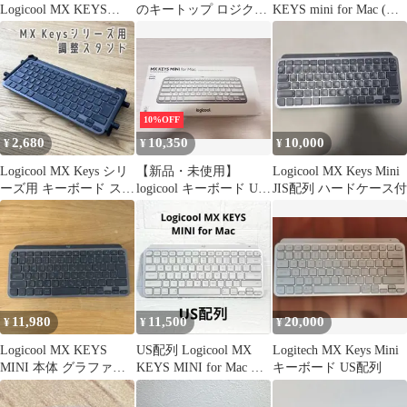
Logicool MX KEYS
のキートップ ロジクー
KEYS mini for Mac (US
MINIformacキーボード
ル
配列) KX700MPG
10%OFF
2,680
10,350
10,000
¥
¥
¥
Logicool MX Keys シリ
【新品・未使用】
Logicool MX Keys Mini
ーズ用 キーボード スタ
logicool キーボード US
JIS配列 ハードケース付
ンド ブラック
配列
11,980
11,500
20,000
¥
¥
¥
Logicool MX KEYS
US配列 Logicool MX
Logitech MX Keys Mini
MINI 本体 グラファイ
KEYS MINI for Mac 本
キーボード US配列
ト
体