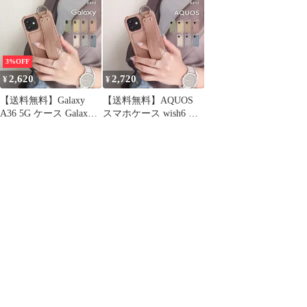
a54 カバー 背面収納
R10 R9 アクオスセンス
Lontan バンド 携帯ケー
9 カバー アクオス
ス YH TJ コード:50982
sense9 Lontan バンド
YH TJ コード:50981
3%OFF
2,620
2,720
¥
¥
【送料無料】Galaxy
【送料無料】AQUOS
A36 5G ケース Galaxy
スマホケース wish6 ケ
A25 5G A54 ケース
ース sense10 wish5 R11
Galaxy ケース ギャラク
R10 R9 アクオスセンス
シーa54 5G カバー 背面
9 カバー アクオス
収納 Lontan バンド 携
sense9 Lontan バンド
帯ケース YH TJ コー
YH TJ コード:42096
ド:31458