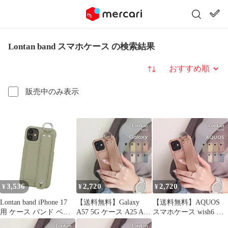
Lontan band スマホケース の検索結果
並び替え
販売中のみ表示
3,536
2,720
2,720
¥
¥
¥
Lontan band iPhone 17
【送料無料】Galaxy
【送料無料】AQUOS
用 ケース バンド ベル
A57 5G ケース A25 A36
スマホケース wish6 ケ
ト ピスタチオ
A54 ギャラクシー a57
ース sense10 wish5 R11